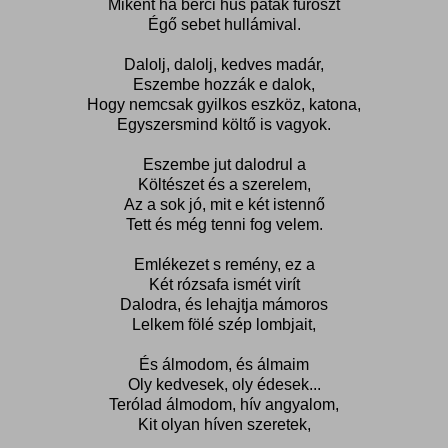
Miként ha bérci hűs patak füröszt
Égő sebet hullámival.
Dalolj, dalolj, kedves madár,
Eszembe hozzák e dalok,
Hogy nemcsak gyilkos eszköz, katona,
Egyszersmind költő is vagyok.
Eszembe jut dalodrul a
Költészet és a szerelem,
Az a sok jó, mit e két istennő
Tett és még tenni fog velem.
Emlékezet s remény, ez a
Két rózsafa ismét virít
Dalodra, és lehajtja mámoros
Lelkem fölé szép lombjait,
És álmodom, és álmaim
Oly kedvesek, oly édesek...
Terólad álmodom, hív angyalom,
Kit olyan híven szeretek,