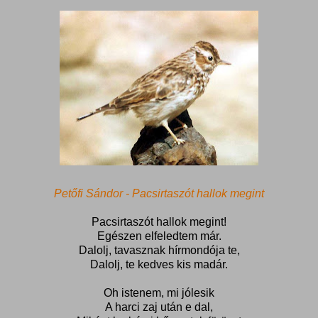
Petőfi Sándor - Pacsirtaszót hallok megint
Pacsirtaszót hallok megint!
Egészen elfeledtem már.
Dalolj, tavasznak hírmondója te,
Dalolj, te kedves kis madár.
Oh istenem, mi jólesik
A harci zaj után e dal,