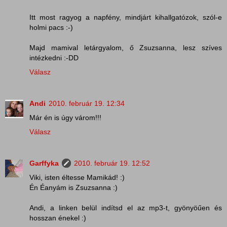
Itt most ragyog a napfény, mindjárt kihallgatózok, szól-e
holmi pacs :-)
Majd mamival letárgyalom, ő Zsuzsanna, lesz szíves
intézkedni :-DD
Válasz
Andi
2010. február 19. 12:34
Már én is úgy várom!!!
Válasz
Garffyka
2010. február 19. 12:52
Viki, isten éltesse Mamikád! :)
Én Éanyám is Zsuzsanna :)
Andi, a linken belül indítsd el az mp3-t, gyönyöűen és
hosszan énekel :)