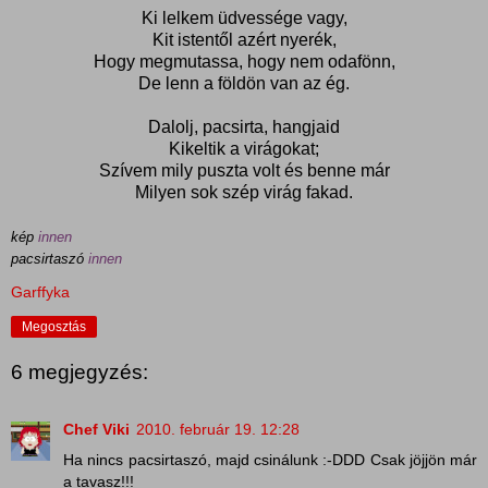
Ki lelkem üdvessége vagy,
Kit istentől azért nyerék,
Hogy megmutassa, hogy nem odafönn,
De lenn a földön van az ég.
Dalolj, pacsirta, hangjaid
Kikeltik a virágokat;
Szívem mily puszta volt és benne már
Milyen sok szép virág fakad.
kép
innen
pacsirtaszó
innen
Garffyka
Megosztás
6 megjegyzés:
Chef Viki
2010. február 19. 12:28
Ha nincs pacsirtaszó, majd csinálunk :-DDD Csak jöjjön már
a tavasz!!!