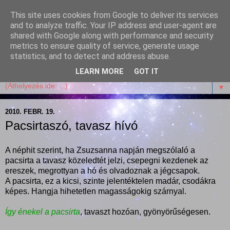
This site uses cookies from Google to deliver its services
Garffyka
and to analyze traffic. Your IP address and user-agent are
shared with Google along with performance and security
metrics to ensure quality of service, generate usage
Szösszenetek a konyhámból, az életemből. Mosollyal,
statistics, and to detect and address abuse.
receptekkel, vidámsággal, marcipánnal, csokival.
LEARN MORE
GOT IT
▼
2010. FEBR. 19.
Pacsirtaszó, tavasz hívó
A néphit szerint, ha Zsuzsanna napján megszólaló a
pacsirta a tavasz közeledtét jelzi, csepegni kezdenek az
ereszek, megrottyan a hó és olvadoznak a jégcsapok.
A pacsirta, ez a kicsi, szinte jelentéktelen madár, csodákra
képes. Hangja hihetetlen magasságokig szárnyal.
Így énekel a pacsirta
, tavaszt hozóan, gyönyörűségesen.