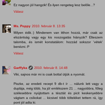
Ez nagyon jól hangzik! És ilyen rengeteg lesz belőle...?
Válasz
Ms. Poppy
2010. február 8. 13:35
Milyen édik.:) Mindenem van itthon hozzá, már csak az
elszántság vagy egy kis noszogatás hiányzik? Elteszem
talomba, és ismét konstatálom: hozzád sokszor 'vétek'
benézni.:P
Válasz
Garffyka
2010. február 8. 14:48
Viki, sajnos már mi is csak bottal ütjük a nyomát.
Piszke, az eredeti recept 9 db-t ír ... nálunk lett vagy a
duplája, még több, ha jól emlékszem 21 ... nagyobbra, főleg
szélesebbre nyújtottam a tésztát és picit keskenyebbre
vágtam a csíkokat ... kicsivel több tölteléket tettem rá, így
pont jól adta ki.