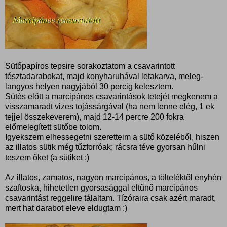
Sütőpapíros tepsire sorakoztatom a csavarintott
tésztadarabokat, majd konyharuhával letakarva, meleg-
langyos helyen nagyjából 30 percig kelesztem.
Sütés előtt a marcipános csavarintások tetejét megkenem a
visszamaradt vizes tojássárgával (ha nem lenne elég, 1 ek
tejjel összekeverem), majd 12-14 percre 200 fokra
előmelegített sütőbe tolom.
Igyekszem elhessegetni szeretteim a sütő közeléből, hiszen
az illatos sütik még tűzforróak; rácsra téve gyorsan hűlni
teszem őket (a sütiket :)
Az illatos, zamatos, nagyon marcipános, a tölteléktől enyhén
szaftoska, hihetetlen gyorsasággal eltűnő marcipános
csavarintást reggelire tálaltam. Tízóraira csak azért maradt,
mert hat darabot eleve eldugtam :)