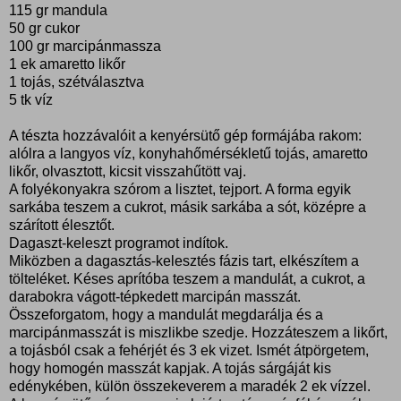
115 gr mandula
50 gr cukor
100 gr marcipánmassza
1 ek amaretto likőr
1 tojás, szétválasztva
5 tk víz
A tészta hozzávalóit a kenyérsütő gép formájába rakom:
alólra a langyos víz, konyhahőmérsékletű tojás, amaretto
likőr, olvasztott, kicsit visszahűtött vaj.
A folyékonyakra szórom a lisztet, tejport. A forma egyik
sarkába teszem a cukrot, másik sarkába a sót, középre a
szárított élesztőt.
Dagaszt-keleszt programot indítok.
Miközben a dagasztás-kelesztés fázis tart, elkészítem a
tölteléket. Késes aprítóba teszem a mandulát, a cukrot, a
darabokra vágott-tépkedett marcipán masszát.
Összeforgatom, hogy a mandulát megdarálja és a
marcipánmasszát is miszlikbe szedje. Hozzáteszem a likőrt,
a tojásból csak a fehérjét és 3 ek vizet. Ismét átpörgetem,
hogy homogén masszát kapjak. A tojás sárgáját kis
edénykében, külön összekeverem a maradék 2 ek vízzel.