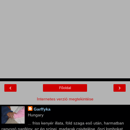
‹
›
Főoldal
Internetes verzió megtekintése
Garffyka
Hungary
... friss kenyér illata, föld szaga eső után, harmatban
ragyogó napfény, az ég színei, madarak csivitelése, őszi lombokat