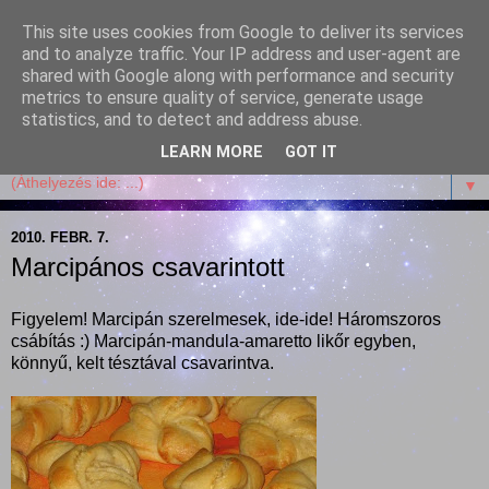
This site uses cookies from Google to deliver its services
Garffyka
and to analyze traffic. Your IP address and user-agent are
shared with Google along with performance and security
metrics to ensure quality of service, generate usage
Szösszenetek a konyhámból, az életemből. Mosollyal,
statistics, and to detect and address abuse.
receptekkel, vidámsággal, marcipánnal, csokival.
LEARN MORE
GOT IT
▼
2010. FEBR. 7.
Marcipános csavarintott
Figyelem! Marcipán szerelmesek, ide-ide! Háromszoros
csábítás :) Marcipán-mandula-amaretto likőr egyben,
könnyű, kelt tésztával csavarintva.