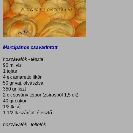
Marcipános csavarintott
hozzávalók - tészta
90 ml víz
1 tojás
4 ek amaretto likőr
50 gr vaj, olvasztva
350 gr liszt
2 ek sovány tejpor (zsírosból 1,5 ek)
40 gr cukor
1/2 tk só
1 1/2 tk szárított élesztő
hozzávalók - töltelék