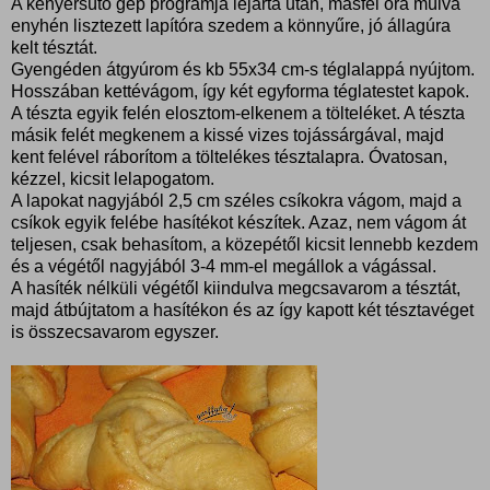
A kenyérsütő gép programja lejárta után, másfél óra múlva
enyhén lisztezett lapítóra szedem a könnyűre, jó állagúra
kelt tésztát.
Gyengéden átgyúrom és kb 55x34 cm-s téglalappá nyújtom.
Hosszában kettévágom, így két egyforma téglatestet kapok.
A tészta egyik felén elosztom-elkenem a tölteléket. A tészta
másik felét megkenem a kissé vizes tojássárgával, majd
kent felével ráborítom a töltelékes tésztalapra. Óvatosan,
kézzel, kicsit lelapogatom.
A lapokat nagyjából 2,5 cm széles csíkokra vágom, majd a
csíkok egyik felébe hasítékot készítek. Azaz, nem vágom át
teljesen, csak behasítom, a közepétől kicsit lennebb kezdem
és a végétől nagyjából 3-4 mm-el megállok a vágással.
A hasíték nélküli végétől kiindulva megcsavarom a tésztát,
majd átbújtatom a hasítékon és az így kapott két tésztavéget
is összecsavarom egyszer.