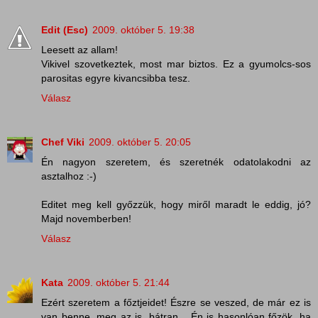
Edit (Esc)
2009. október 5. 19:38
Leesett az allam!
Vikivel szovetkeztek, most mar biztos. Ez a gyumolcs-sos
parositas egyre kivancsibba tesz.
Válasz
Chef Viki
2009. október 5. 20:05
Én nagyon szeretem, és szeretnék odatolakodni az
asztalhoz :-)
Editet meg kell győzzük, hogy miről maradt le eddig, jó?
Majd novemberben!
Válasz
Kata
2009. október 5. 21:44
Ezért szeretem a főztjeidet! Észre se veszed, de már ez is
van benne, meg az is, bátran... Én is hasonlóan főzök, ha