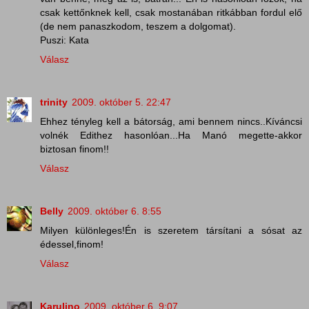
csak kettőnknek kell, csak mostanában ritkábban fordul elő
(de nem panaszkodom, teszem a dolgomat).
Puszi: Kata
Válasz
trinity
2009. október 5. 22:47
Ehhez tényleg kell a bátorság, ami bennem nincs..Kíváncsi
volnék Edithez hasonlóan...Ha Manó megette-akkor
biztosan finom!!
Válasz
Belly
2009. október 6. 8:55
Milyen különleges!Én is szeretem társítani a sósat az
édessel,finom!
Válasz
Karulino
2009. október 6. 9:07