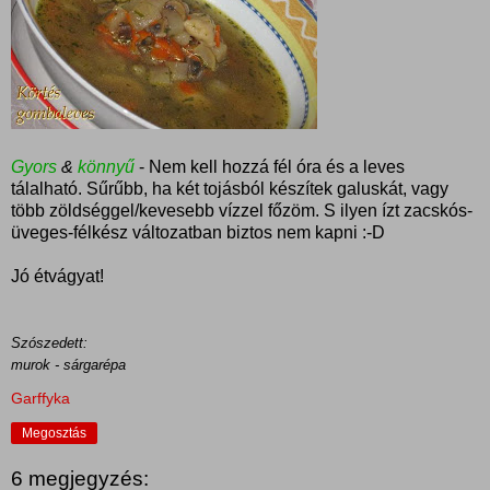
Gyors
&
könnyű
- Nem kell hozzá fél óra és a leves
tálalható. Sűrűbb, ha két tojásból készítek galuskát, vagy
több zöldséggel/kevesebb vízzel főzöm. S ilyen ízt zacskós-
üveges-félkész változatban biztos nem kapni :-D
Jó étvágyat!
Szószedett:
murok - sárgarépa
Garffyka
Megosztás
6 megjegyzés: