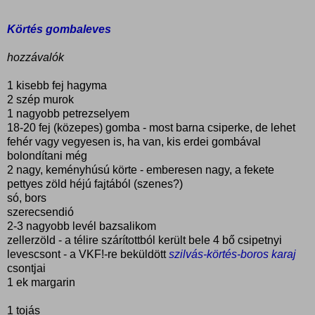
Körtés gombaleves
hozzávalók
1 kisebb fej hagyma
2 szép murok
1 nagyobb petrezselyem
18-20 fej (közepes) gomba - most barna csiperke, de lehet
fehér vagy vegyesen is, ha van, kis erdei gombával
bolondítani még
2 nagy, keményhúsú körte - emberesen nagy, a fekete
pettyes zöld héjú fajtából (szenes?)
só, bors
szerecsendió
2-3 nagyobb levél bazsalikom
zellerzöld - a télire szárítottból került bele 4 bő csipetnyi
levescsont - a VKF!-re beküldött
szilvás-körtés-boros karaj
csontjai
1 ek margarin
1 tojás