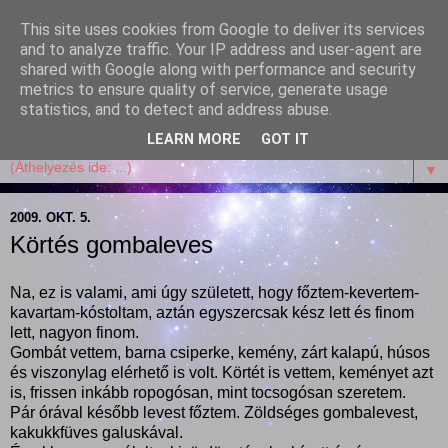
This site uses cookies from Google to deliver its services
Garffyka
and to analyze traffic. Your IP address and user-agent are
shared with Google along with performance and security
metrics to ensure quality of service, generate usage
Szösszenetek a konyhámból, az életemből. Mosollyal,
statistics, and to detect and address abuse.
receptekkel, vidámsággal, marcipánnal, csokival.
LEARN MORE
GOT IT
▼
2009. OKT. 5.
Körtés gombaleves
Na, ez is valami, ami úgy született, hogy főztem-kevertem-
kavartam-kóstoltam, aztán egyszercsak kész lett és finom
lett, nagyon finom.
Gombát vettem, barna csiperke, kemény, zárt kalapú, húsos
és viszonylag elérhető is volt. Körtét is vettem, keményet azt
is, frissen inkább ropogósan, mint tocsogósan szeretem.
Pár órával később levest főztem. Zöldséges gombalevest,
kakukkfüves galuskával.