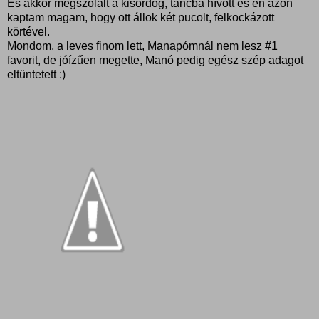
És akkor megszólalt a kisördög, táncba hívott és én azon
kaptam magam, hogy ott állok két pucolt, felkockázott
körtével.
Mondom, a leves finom lett, Manapómnál nem lesz #1
favorit, de jóízűen megette, Manó pedig egész szép adagot
eltüntetett :)