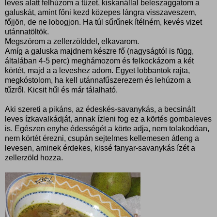
leves alatt felhúzom a tüzet, kiskanállal beleszaggatom a
galuskát, amint főni kezd közepes lángra visszaveszem,
főjjön, de ne lobogjon. Ha túl sűrűnek ítélném, kevés vizet
utánnatöltök.
Megszórom a zellerzölddel, elkavarom.
Amíg a galuska majdnem készre fő (nagyságtól is függ,
általában 4-5 perc) meghámozom és felkockázom a két
körtét, majd a a leveshez adom. Egyet lobbantok rajta,
megkóstolom, ha kell utánnafűszerezem és lehúzom a
tűzről. Kicsit hűl és már tálalható.
Aki szereti a pikáns, az édeskés-savanykás, a becsinált
leves ízkavalkádját, annak ízleni fog ez a körtés gombaleves
is. Egészen enyhe édességét a körte adja, nem tolakodóan,
nem körtét érezni, csupán sejtelmes kellemesen átleng a
levesen, aminek érdekes, kissé fanyar-savanykás ízét a
zellerzöld hozza.