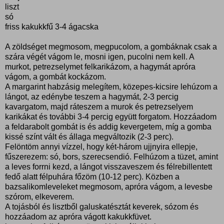
liszt
só
friss kakukkfű 3-4 ágacska
A zöldséget megmosom, megpucolom, a gombáknak csak a
szára végét vágom le, mosni igen, pucolni nem kell. A
murkot, petrezselymet felkarikázom, a hagymát apróra
vágom, a gombát kockázom.
A margarint habzásig melegítem, közepes-kicsire lehúzom a
lángot, az edénybe teszem a hagymát, 2-3 percig
kavargatom, majd ráteszem a murok és petrezselyem
karikákat és további 3-4 percig együtt forgatom. Hozzáadom
a feldarabolt gombát is és addig kevergetem, míg a gomba
kissé színt vált és állaga megváltozik (2-3 perc).
Felöntöm annyi vízzel, hogy két-három ujjnyira ellepje,
fűszerezem: só, bors, szerecsendió. Felhúzom a tüzet, amint
a leves forrni kezd, a lángot visszaveszem és félrebillentett
fedő alatt félpuhára főzöm (10-12 perc). Közben a
bazsalikomleveleket megmosom, apróra vágom, a levesbe
szórom, elkeverem.
A tojásból és lisztből galuskatésztát keverek, sózom és
hozzáadom az apróra vágott kakukkfüvet.