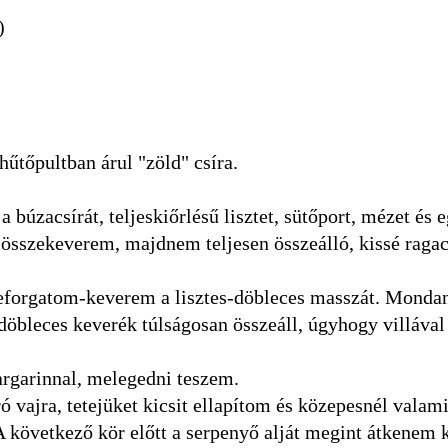
)
hűtőpultban árul "zöld" csíra.
búzacsírát, teljeskiőrlésű lisztet, sütőport, mézet és 
al összekeverem, majdnem teljesen összeálló, kissé raga
leforgatom-keverem a lisztes-döbleces masszát. Mond
döbleces keverék túlságosan összeáll, úgyhogy villával
rgarinnal, melegedni teszem.
 vajra, tetejüket kicsit ellapítom és közepesnél valam
A következő kör előtt a serpenyő alját megint átkenem 