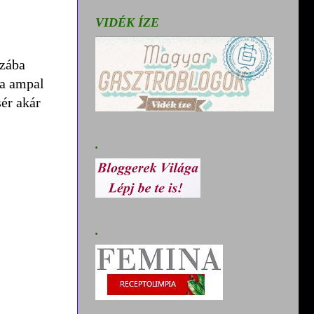
VIDÉK ÍZE
szába
 a ampal
sér akár
.
.