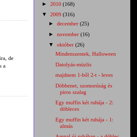
►
2010
(168)
▼
2009
(316)
►
december
(25)
►
november
(16)
▼
október
(26)
Mindenszentek, Halloween
ra, de
Datolyás-müzlis
s a
majdnem 1-ből 2-t - leves
Döbbenet, szomorúság és
piros szalag
Egy muffin két ruhája - 2:
döbleces
Egy muffin két ruhája - 1:
almás
Ampal új ruhában - a döblec