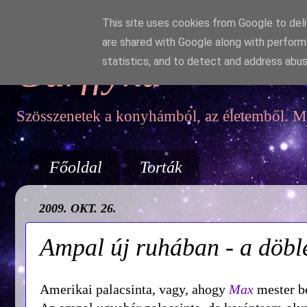
This site uses cookies from Google to deliv
are shared with Google along with perform
Garffyka
statistics, and to detect and address abus
Szösszenetek a konyhámból, az életemből. Mo
Főoldal
Torták
2009. OKT. 26.
Ampal új ruhában - a döble
Amerikai palacsinta, vagy, ahogy
Max
mester b