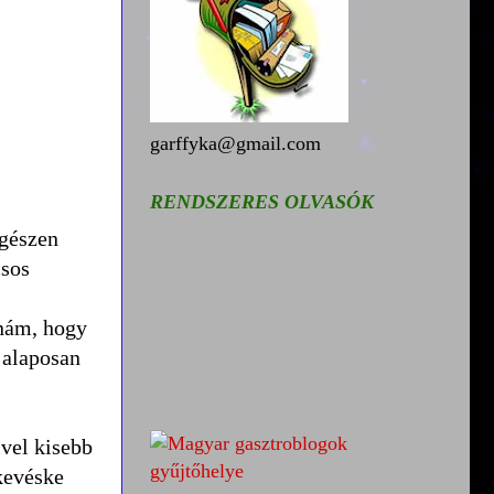
garffyka@gmail.com
RENDSZERES OLVASÓK
egészen
csos
anám, hogy
 alaposan
ivel kisebb
kevéske