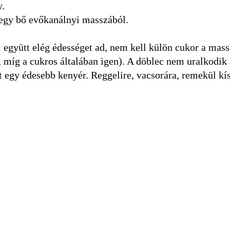
y.
 egy bő evőkanálnyi masszából.
l együtt elég édességet ad, nem kell külön cukor a mas
, míg a cukros általában igen). A döblec nem uralkodik
t egy édesebb kenyér. Reggelire, vacsorára, remekül kí