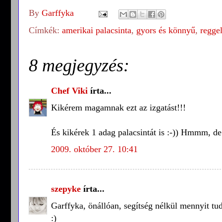
By
Garffyka
Címkék:
amerikai palacsinta
,
gyors és könnyű
,
reggel
8 megjegyzés:
Chef Viki
írta...
Kikérem magamnak ezt az izgatást!!!
És kikérek 1 adag palacsintát is :-)) Hmmm, de 
2009. október 27. 10:41
szepyke
írta...
Garffyka, önállóan, segítség nélkül mennyit tu
:)