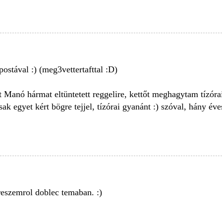
postával :) (meg3vettertafttal :D)
 Manó hármat eltüntetett reggelire, kettőt meghagytam tízórai
k egyet kért bögre tejjel, tízórai gyanánt :) szóval, hány éve
eszemrol doblec temaban. :)