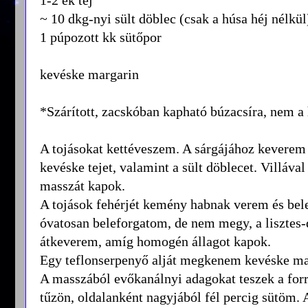
~ 10 dkg-nyi sült döblec (csak a húsa héj nélkül
1 púpozott kk sütőpor
kevéske margarin
*Szárított, zacskóban kapható búzacsíra, nem a 
A tojásokat kettéveszem. A sárgájához keverem a 
kevéske tejet, valamint a sült döblecet. Villáv
masszát kapok.
A tojások fehérjét kemény habnak verem és be
óvatosan beleforgatom, de nem megy, a lisztes-
átkeverem, amíg homogén állagot kapok.
Egy teflonserpenyő alját megkenem kevéske ma
A masszából evőkanálnyi adagokat teszek a forró
tűzön, oldalanként nagyjából fél percig sütöm. 