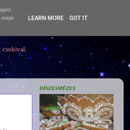
-agent
LEARN MORE
GOT IT
e usage
 csokival.
DÍSZESMÉZES