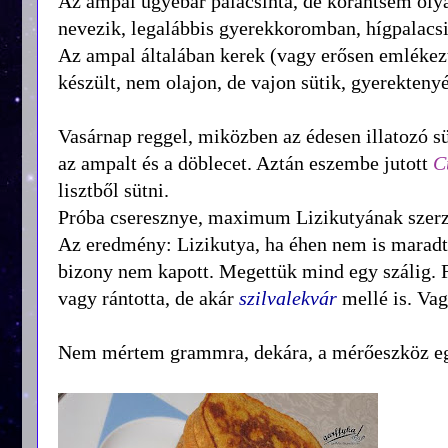
Az ampal ugyebár palacsinta, de korántsem olya
nevezik, legalábbis gyerekkoromban, hígpalacsi
Az ampal általában kerek (vagy erősen emlékeztet
készült, nem olajon, de vajon sütik, gyerekteny
Vasárnap reggel, miközben az édesen illatozó s
az ampalt és a döblecet. Aztán eszembe jutott
C
lisztből sütni.
Próba cseresznye, maximum Lizikutyának szerze
Az eredmény: Lizikutya, ha éhen nem is maradt, 
bizony nem kapott. Megettük mind egy szálig. Fi
vagy rántotta, de akár
szilvalekvár
mellé is. Va
Nem mértem grammra, dekára, a mérőeszköz egy