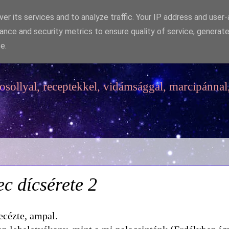
er its services and to analyze traffic. Your IP address and user
ance and security metrics to ensure quality of service, generat
e.
sollyal, receptekkel, vidámsággal, marcipánnal,
c dícsérete 2
ecézte, ampal.