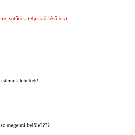
ire
,
sütőtök
,
teljeskiőrlésű liszt
isteniek lehettek!
dsz megenni belőle????