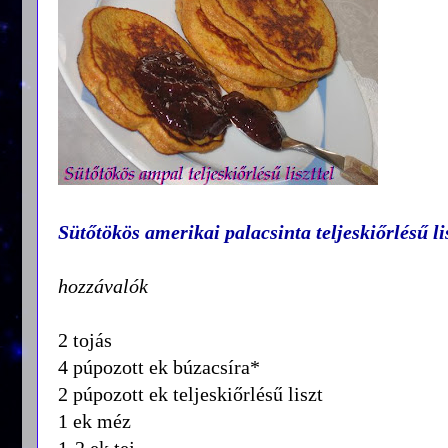
Sütőtökös amerikai palacsinta teljeskiőrlésű li
hozzávalók
2 tojás
4 púpozott ek búzacsíra*
2 púpozott ek teljeskiőrlésű liszt
1 ek méz
1-2 ek tej