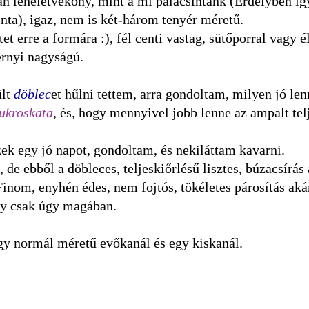
n leheletvékony, mint a mi palacsintánk (Erdélyben így
nta), igaz, nem is két-három tenyér méretű.
 erre a formára :), fél centi vastag, sütőporral vagy é
érnyi nagyságú.
ült
döblec
et hűlni tettem, arra gondoltam, milyen jó le
ukroskata
, és, hogy mennyivel jobb lenne az ampalt tel
k egy jó napot, gondoltam, és nekiláttam kavarni.
de ebből a döbleces, teljeskiőrlésű lisztes, búzacsírá
nom, enyhén édes, nem fojtós, tökéletes párosítás akár
gy csak úgy magában.
 normál méretű evőkanál és egy kiskanál.