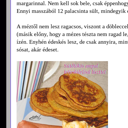
margarinnal. Nem kell sok bele, csak éppenhog
Ennyi masszából 12 palacsinta sült, mindegyik
A méztől nem lesz ragacsos, viszont a döblecce
(másik előny, hogy a mézes tészta nem ragad le
ízén. Enyhén édeskés lesz, de csak annyira, min
sósat, akár édeset.