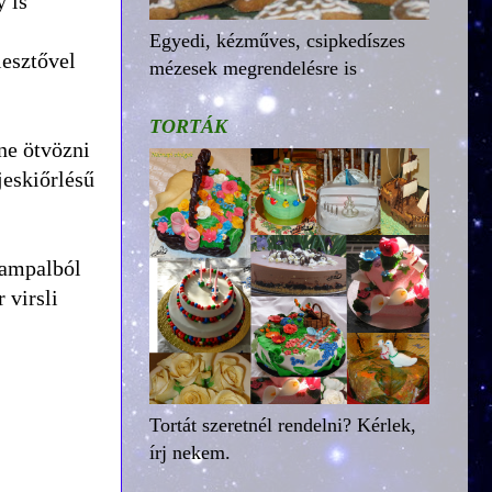
 is
Egyedi, kézműves, csipkedíszes
lesztővel
mézesek megrendelésre is
TORTÁK
nne ötvözni
jeskiőrlésű
s ampalból
 virsli
Tortát szeretnél rendelni? Kérlek,
írj nekem.