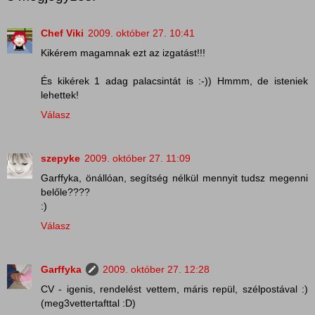
Chef Viki
2009. október 27. 10:41
Kikérem magamnak ezt az izgatást!!!
És kikérek 1 adag palacsintát is :-)) Hmmm, de isteniek
lehettek!
Válasz
szepyke
2009. október 27. 11:09
Garffyka, önállóan, segítség nélkül mennyit tudsz megenni
belőle????
:)
Válasz
Garffyka
2009. október 27. 12:28
CV - igenis, rendelést vettem, máris repül, szélpostával :)
(meg3vettertafttal :D)