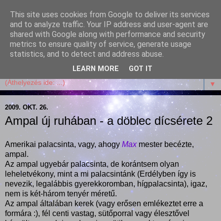
This site uses cookies from Google to deliver its services
Garffyka
and to analyze traffic. Your IP address and user-agent are
shared with Google along with performance and security
metrics to ensure quality of service, generate usage
Szösszenetek a konyhámból, az életemből. Mosollyal,
statistics, and to detect and address abuse.
receptekkel, vidámsággal, marcipánnal, csokival.
LEARN MORE
GOT IT
▼
2009. OKT. 26.
Ampal új ruhában - a döblec dícsérete 2
Amerikai palacsinta, vagy, ahogy
Max
mester becézte,
ampal.
Az ampal ugyebár palacsinta, de korántsem olyan
leheletvékony, mint a mi palacsintánk (Erdélyben így is
nevezik, legalábbis gyerekkoromban, hígpalacsinta), igaz,
nem is két-három tenyér méretű.
Az ampal általában kerek (vagy erősen emlékeztet erre a
formára :), fél centi vastag, sütőporral vagy élesztővel