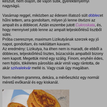
készült, nem olajon, de vajon sütik, gyerektenyérnyi
nagyságú.
Vasárnap reggel, miközben az édesen illatozó sült
döblec
et
hűlni tettem, arra gondoltam, milyen jó lenne ötvözni az
ampalt és a döblecet. Aztán eszembe jutott
Cukroskata
, és,
hogy mennyivel jobb lenne az ampalt teljeskiőrlésű lisztből
sütni.
Próba cseresznye, maximum Lizikutyának szerzek egy jó
napot, gondoltam, és nekiláttam kavarni.
Az eredmény: Lizikutya, ha éhen nem is maradt, de ebből a
döbleces, teljeskiőrlésű lisztes, búzacsírás ampalból bizony
nem kapott. Megettük mind egy szálig. Finom, enyhén édes,
nem fojtós, tökéletes párosítás akár virsli vagy rántotta, de
akár
szilvalekvár
mellé is. Vagy csak úgy magában.
Nem mértem grammra, dekára, a mérőeszköz egy normál
méretű evőkanál és egy kiskanál.