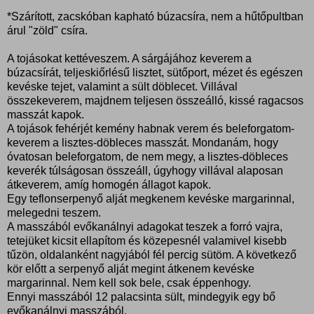
*Szárított, zacskóban kapható búzacsíra, nem a hűtőpultban
árul "zöld" csíra.
A tojásokat kettéveszem. A sárgájához keverem a
búzacsírát, teljeskiőrlésű lisztet, sütőport, mézet és egészen
kevéske tejet, valamint a sült döblecet. Villával
összekeverem, majdnem teljesen összeálló, kissé ragacsos
masszát kapok.
A tojások fehérjét kemény habnak verem és beleforgatom-
keverem a lisztes-döbleces masszát. Mondanám, hogy
óvatosan beleforgatom, de nem megy, a lisztes-döbleces
keverék túlságosan összeáll, úgyhogy villával alaposan
átkeverem, amíg homogén állagot kapok.
Egy teflonserpenyő alját megkenem kevéske margarinnal,
melegedni teszem.
A masszából evőkanálnyi adagokat teszek a forró vajra,
tetejüket kicsit ellapítom és közepesnél valamivel kisebb
tűzön, oldalanként nagyjából fél percig sütöm. A következő
kör előtt a serpenyő alját megint átkenem kevéske
margarinnal. Nem kell sok bele, csak éppenhogy.
Ennyi masszából 12 palacsinta sült, mindegyik egy bő
evőkanálnyi masszából.