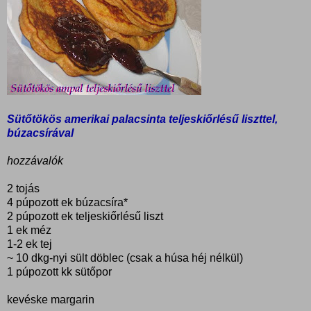
Sütőtökös amerikai palacsinta teljeskiőrlésű liszttel,
búzacsírával
hozzávalók
2 tojás
4 púpozott ek búzacsíra*
2 púpozott ek teljeskiőrlésű liszt
1 ek méz
1-2 ek tej
~ 10 dkg-nyi sült döblec (csak a húsa héj nélkül)
1 púpozott kk sütőpor
kevéske margarin