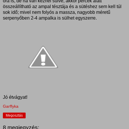
óra is, de ha van kéznél sülve, akkor percek alatt
összeállítható az ampal tésztája és a sütéshez sem kell túl
sok idő; mivel nem folyós a massza, nagyobb méretű
serpenyőben 2-4 ampalka is sülhet egyszerre.
Jó étvágyat!
Garffyka
Megosztás
8 megjegyzés: