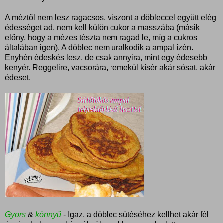
A méztől nem lesz ragacsos, viszont a döbleccel együtt elég
édességet ad, nem kell külön cukor a masszába (másik
előny, hogy a mézes tészta nem ragad le, míg a cukros
általában igen). A döblec nem uralkodik a ampal ízén.
Enyhén édeskés lesz, de csak annyira, mint egy édesebb
kenyér. Reggelire, vacsorára, remekül kísér akár sósat, akár
édeset.
Gyors
&
könnyű
- Igaz, a döblec sütéséhez kellhet akár fél