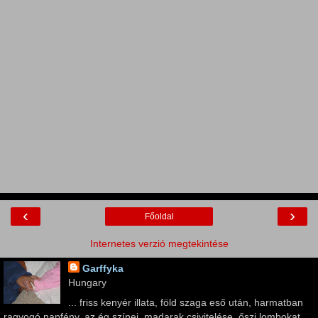
‹
›
Főoldal
Internetes verzió megtekintése
Garffyka
Hungary
... friss kenyér illata, föld szaga eső után, harmatban
ragyogó napfény, az ég színei, madarak csivitelése, őszi lombokat