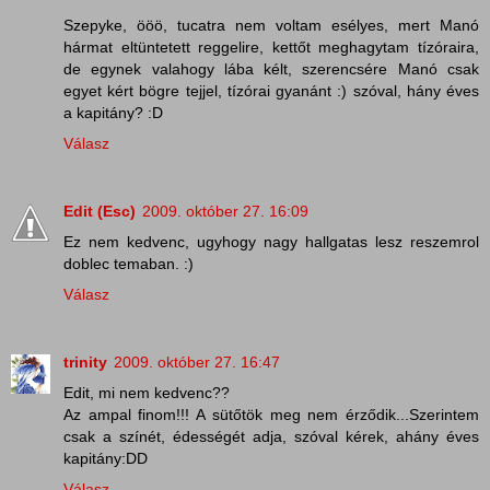
Szepyke, ööö, tucatra nem voltam esélyes, mert Manó
hármat eltüntetett reggelire, kettőt meghagytam tízóraira,
de egynek valahogy lába kélt, szerencsére Manó csak
egyet kért bögre tejjel, tízórai gyanánt :) szóval, hány éves
a kapitány? :D
Válasz
Edit (Esc)
2009. október 27. 16:09
Ez nem kedvenc, ugyhogy nagy hallgatas lesz reszemrol
doblec temaban. :)
Válasz
trinity
2009. október 27. 16:47
Edit, mi nem kedvenc??
Az ampal finom!!! A sütőtök meg nem érződik...Szerintem
csak a színét, édességét adja, szóval kérek, ahány éves
kapitány:DD
Válasz