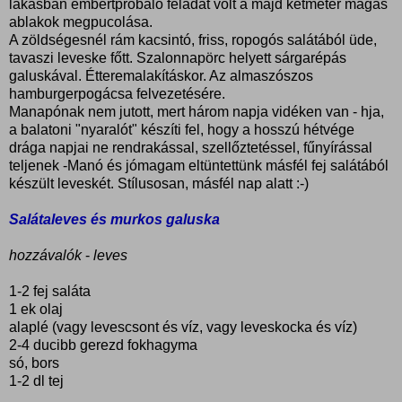
lakásban embertpróbáló feladat volt a majd kétméter magas
ablakok megpucolása.
A zöldségesnél rám kacsintó, friss, ropogós salátából üde,
tavaszi leveske főtt. Szalonnapörc helyett sárgarépás
galuskával. Étteremalakításkor. Az almaszószos
hamburgerpogácsa felvezetésére.
Manapónak nem jutott, mert három napja vidéken van - hja,
a balatoni "nyaralót" készíti fel, hogy a hosszú hétvége
drága napjai ne rendrakással, szellőztetéssel, fűnyírással
teljenek -Manó és jómagam eltüntettünk másfél fej salátából
készült leveskét. Stílusosan, másfél nap alatt :-)
Salátaleves és murkos galuska
hozzávalók
-
leves
1-2 fej saláta
1 ek olaj
alaplé (vagy levescsont és víz, vagy leveskocka és víz)
2-4 ducibb gerezd fokhagyma
só, bors
1-2 dl tej