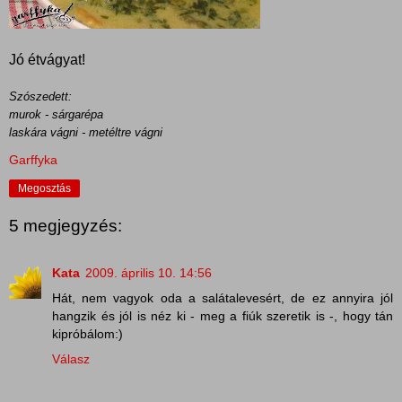
Jó étvágyat!
Szószedett:
murok - sárgarépa
laskára vágni - metéltre vágni
Garffyka
Megosztás
5 megjegyzés:
Kata
2009. április 10. 14:56
Hát, nem vagyok oda a salátalevesért, de ez annyira jól
hangzik és jól is néz ki - meg a fiúk szeretik is -, hogy tán
kipróbálom:)
Válasz