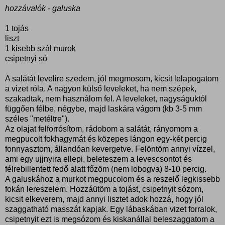
hozzávalók
-
galuska
1 tojás
liszt
1 kisebb szál murok
csipetnyi só
A salátát levelire szedem, jól megmosom, kicsit lelapogatom
a vizet róla. A nagyon külső leveleket, ha nem szépek,
szakadtak, nem használom fel. A leveleket, nagyságuktól
függően félbe, négybe, majd laskára vágom (kb 3-5 mm
széles "metéltre").
Az olajat felforrósítom, rádobom a salátát, rányomom a
megpucolt fokhagymát és közepes lángon egy-két percig
fonnyasztom, állandóan kevergetve. Felöntöm annyi vízzel,
ami egy ujjnyira ellepi, beleteszem a levescsontot és
félrebillentett fedő alatt főzöm (nem lobogva) 8-10 percig.
A galuskához a murkot megpucolom és a reszelő legkissebb
fokán lereszelem. Hozzáütöm a tojást, csipetnyit sózom,
kicsit elkeverem, majd annyi lisztet adok hozzá, hogy jól
szaggatható masszát kapjak. Egy lábaskában vizet forralok,
csipetnyit ezt is megsózom és kiskanállal beleszaggatom a