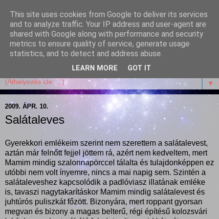
This site uses cookies from Google to deliver its services
Garffyka
and to analyze traffic. Your IP address and user-agent are
shared with Google along with performance and security
metrics to ensure quality of service, generate usage
Szösszenetek a konyhámból, az életemből. Mosollyal,
statistics, and to detect and address abuse.
receptekkel, vidámsággal, marcipánnal, csokival.
LEARN MORE
GOT IT
▼
2009. ÁPR. 10.
Salátaleves
Gyerekkori emlékeim szerint nem szerettem a salátalevest,
aztán már felnőtt fejjel jöttem rá, azért nem kedveltem, mert
Mamim mindig szalonnapörccel tálalta és tulajdonképpen ez
utóbbi nem volt ínyemre, nincs a mai napig sem. Szintén a
salátaleveshez kapcsolódik a padlóviasz illatának emléke
is, tavaszi nagytakarításkor Mamim mindig salátalevest és
juhtúrós puliszkát főzött. Bizonyára, mert roppant gyorsan
megvan és bizony a magas belterű, régi építésű kolozsvári