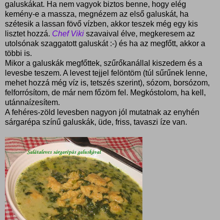
galuskákat. Ha nem vagyok biztos benne, hogy elég
kemény-e a massza, megnézem az első galuskát, ha
szétesik a lassan fövő vízben, akkor teszek még egy kis
lisztet hozzá.
Chef Viki
szavaival élve, megkeresem az
utolsónak szaggatott galuskát :-) és ha az megfőtt, akkor a
többi is.
Mikor a galuskák megfőttek, szűrőkanállal kiszedem és a
levesbe teszem. A levest tejjel felöntöm (túl sűrűnek lenne,
mehet hozzá még víz is, tetszés szerint), sózom, borsózom,
felforrósítom, de már nem főzöm fel. Megkóstolom, ha kell,
utánnaízesítem.
A fehéres-zöld levesben nagyon jól mutatnak az enyhén
sárgarépa színű galuskák, üde, friss, tavaszi íze van.