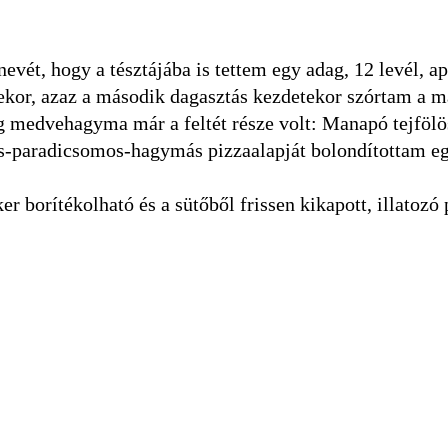
ét, hogy a tésztájába is tettem egy adag, 12 levél, ap
ekor, azaz a második dagasztás kezdetekor szórtam a m
ag medvehagyma már a feltét része volt: Manapó tejfölö
ás-paradicsomos-hagymás pizzaalapját bolondítottam e
ker borítékolható és a sütőből frissen kikapott, illatozó