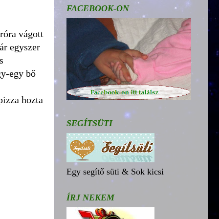
FACEBOOK-ON
róra vágott
ár egyszer
s
gy-egy bő
 pizza hozta
SEGÍTSÜTI
Egy segítő süti & Sok kicsi
ÍRJ NEKEM