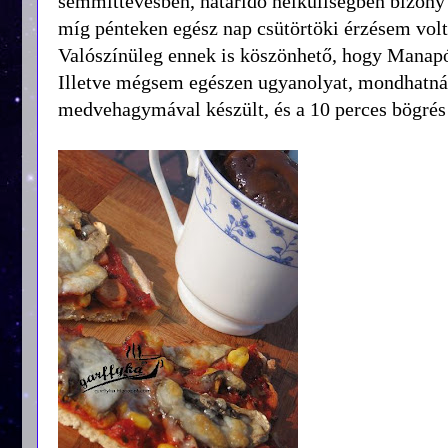
semmittevésben, határidő nélküliségben bizony
míg pénteken egész nap csütörtöki érzésem volt
Valószínüleg ennek is köszönhető, hogy Manapó
Illetve mégsem egészen ugyanolyat, mondhatná
medvehagymával készült, és a 10 perces bögrés c