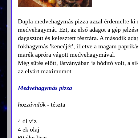
Dupla medvehagymás pizza azzal érdemelte ki nev
medvehagymát. Ezt, az első adagot a gép jelzés
dagasztott és kelesztett tésztára. A második ad
fokhagymás 'kencéjét', illetve a magam paprik
marék apróra vágott medvehagymával.
Még sütés előtt, látványában is bódító volt, a si
az elvárt maximumot.
Medvehagymás pizza
hozzávalók
- tészta
4 dl víz
4 ek olaj
60 dkg liszt