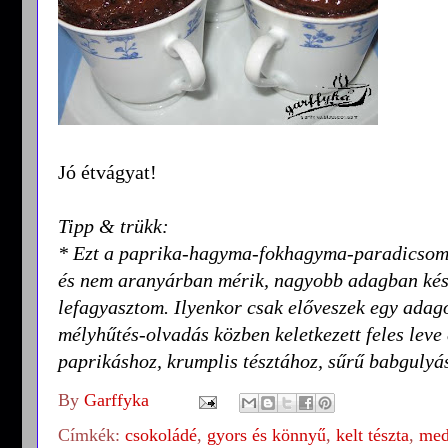
Jó étvágyat!
Tipp & trükk:
* Ezt a paprika-hagyma-fokhagyma-paradicsom-p
és nem aranyárban mérik, nagyobb adagban kész
lefagyasztom. Ilyenkor csak előveszek egy adagot
mélyhűtés-olvadás közben keletkezett feles leve
paprikáshoz, krumplis tésztához, sűrű babgulyá
By
Garffyka
Címkék:
csokoládé
,
gyors és könnyű
,
kelt tészta
,
med