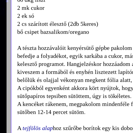
2 mk cukor
2 ek só
2 cs szárított élesztő (2db 5keres)
bő csipet bazsalikom/oregano
A tészta hozzávalóit kenyérsütő gépbe pakolom -
befedje a folyadékot, egyik sarkába a cukor, más
kelesztő programot. Hangjelzéskor hozzáadom a
kiveszem a formából és enyhén lisztezett lapí
belőlük és olajjal vékonyan megkent fólia alatt,
A cipókból egyenként akkora kört nyújtok, hogy
sütőpapíros tepsiben sütöttem, úgy is tökéletes.
A kencéket rákenem, megpakolom mindenféle föld
sütőben 12-14 percet sütöm.
A
tejfölös alap
hoz szűrőbe borítok egy kis dobo