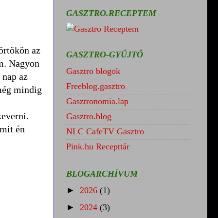
GASZTRO.RECEPTEM
örtökön az
GASZTRO-GYŰJTŐ
am. Nagyon
Gasztro blogok
 nap az
Freeblog.gasztro
 még mindig
Gasztronomia.lap
keverni.
Gasztro.blog
amit én
NLC CafeTV Gasztro
Pink.hu Recepttár
BLOGARCHÍVUM
►
2026
(1)
►
2024
(3)