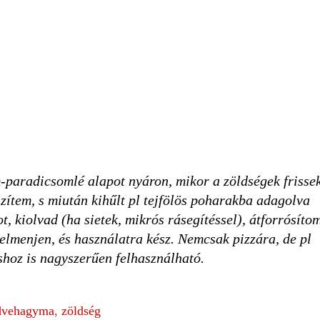
aradicsomlé alapot nyáron, mikor a zöldségek frissek
ítem, s miután kihűlt pl tejfölös poharakba adagolva
, kiolvad (ha sietek, mikrós rásegítéssel), átforrósíto
 elmenjen, és használatra kész. Nemcsak pizzára, de pl
shoz is nagyszerűen felhasználható.
vehagyma
,
zöldség