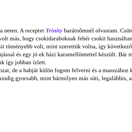
a neten. A receptet
Trinity
barátnőmnél olvastam. Csüt
i volt más, hogy csokidaraboknak fehér csokit használt
it töményebb volt, mint szerettük volna, így következő
ojással és egy jó ek házi karamellöntettel készült. Bár
k így jobban ízlett.
zat, de a habját külön fogom felverni és a masszához 
mindig gyorsabb, mint bármilyen más süti, legalábbis, 