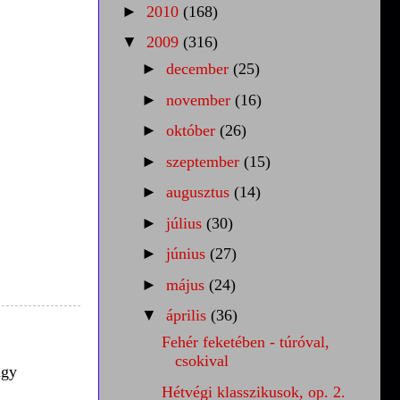
►
2010
(168)
▼
2009
(316)
►
december
(25)
►
november
(16)
►
október
(26)
►
szeptember
(15)
►
augusztus
(14)
►
július
(30)
►
június
(27)
►
május
(24)
▼
április
(36)
Fehér feketében - túróval,
csokival
agy
Hétvégi klasszikusok, op. 2.