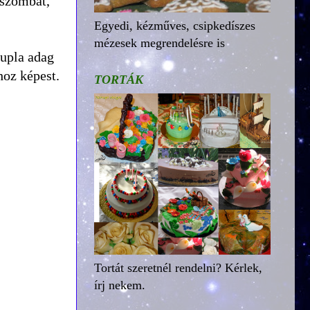
 szombat,
Egyedi, kézműves, csipkedíszes
mézesek megrendelésre is
upla adag
hoz képest.
TORTÁK
Tortát szeretnél rendelni? Kérlek,
írj nekem.