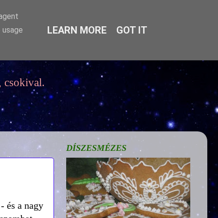
-agent
LEARN MORE
GOT IT
e usage
 csokival.
DÍSZESMÉZES
 - és a nagy