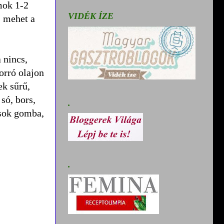
mok 1-2
VIDÉK ÍZE
s mehet a
 nincs,
orró olajon
ek sűrű,
só, bors,
.
-sok gomba,
.