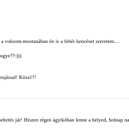
a voksom-mostanában én is a fehér kencéset szeretem....
ugye??:)))
tojással! Köszi!!!
epeltetés jár! Hiszen régen ágyikóban lenne a helyed, holnap n