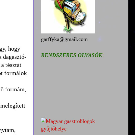
garffyka@gmail.com
úgy, hogy
RENDSZERES OLVASÓK
a dagasztó-
a tésztát
ót formálok
ütő formám,
őmelegített
agytam,