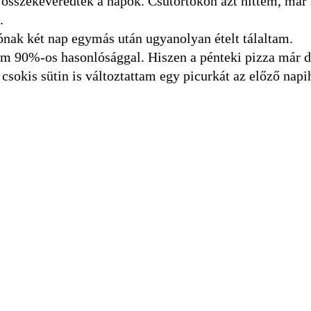
 összekeveredtek a napok. Csütörtökön azt hittem, már
.
nak két nap egymás után ugyanolyan ételt tálaltam.
m 90%-os hasonlósággal. Hiszen a pénteki pizza már d
sokis sütin is változtattam egy picurkát az előző napi