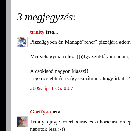
3 megjegyzés:
trinity
írta...
Pizzaügyben én Manapó"fehér" pizzájára adom 
Medvehagyma-rulez :))))Így szokták mondani, 
A csokisod nagyon klassz!!!
Legközelebb én is így csinálom, ahogy írtad, 2 
2009. április 5. 0:07
Garffyka
írta...
Trinity, ejnyje, ezért beírás és kukoricára térd
napotok lesz :-))