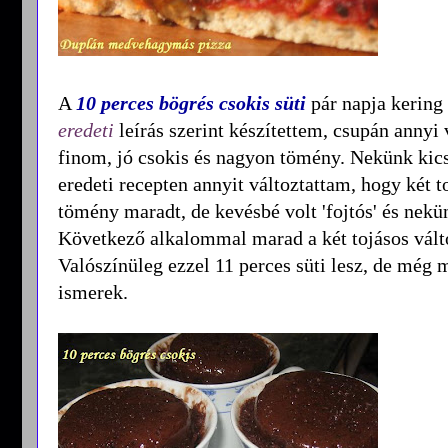
A
10 perces bögrés csokis süti
pár napja kering 
eredeti
leírás szerint készítettem, csupán anny
finom, jó csokis és nagyon tömény. Nekünk kics
eredeti recepten annyit változtattam, hogy két t
tömény maradt, de kevésbé volt 'fojtós' és nekün
Következő alkalommal marad a két tojásos válto
Valószínüleg ezzel 11 perces süti lesz, de még 
ismerek.