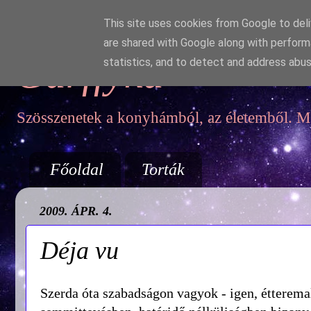
This site uses cookies from Google to deliv
are shared with Google along with perform
Garffyka
statistics, and to detect and address abus
Szösszenetek a konyhámból, az életemből. Mo
Főoldal
Torták
2009. ÁPR. 4.
Déja vu
Szerda óta szabadságon vagyok - igen, étteremal