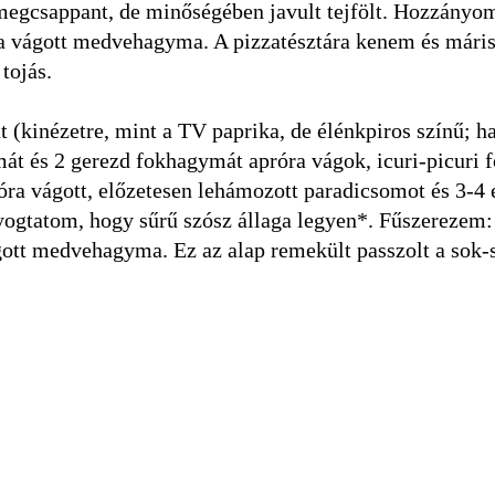
egcsappant, de minőségében javult tejfölt. Hozzányo
ra vágott medvehagyma. A pizzatésztára kenem és mári
 tojás.
t (kinézetre, mint a TV paprika, de élénkpiros színű; ha
át és 2 gerezd fokhagymát apróra vágok, icuri-picuri f
ra vágott, előzetesen lehámozott paradicsomot és 3-4 
yogtatom, hogy sűrű szósz állaga legyen*. Fűszerezem: 
ágott medvehagyma. Ez az alap remekült passzolt a sok