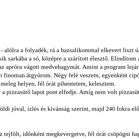
 alólra a folyadék, rá a bazsalikommal elkevert liszt 
ik sarkába a só, középre a szárított élesztő. Elindítom 
z apróra vágott medvehagymát. Amint a program lejár 
tón finoman átgyúrom. Négy felé veszem, egyenként cip
 meleg helyen, fél órát pihentetem, kelesztem.
 a pizzasütő lapot pont elfedje. Amíg nem volt pizzas
i jóval, ízlés és kívánság szerint, majd 240 fokra el
z tejfölt, időnként megkevergetve, fél órát csöpögni h