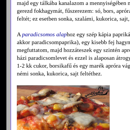
majd egy tálkába kanalazom a mennyiségében m
gerezd fokhagymát, fűszerezem: só, bors, apró
feltét; ez esetben sonka, szalámi, kukorica, sajt,
A
paradicsomos alap
hoz egy szép kápia papriká
akkor paradicsompaprika), egy kisebb fej hagym
megfuttatom, majd hozzáteszek egy szintén apró
házi paradicsomlevet és ezzel is alaposan átrog
1-2 kk cukor, borsikafű és egy marék apróra v
némi sonka, kukorica, sajt feltéthez.