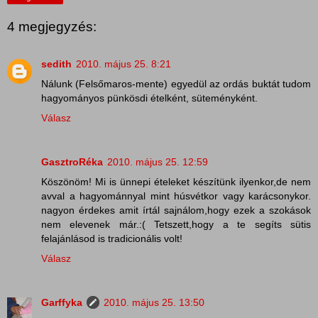
4 megjegyzés:
sedith
2010. május 25. 8:21
Nálunk (Felsőmaros-mente) egyedül az ordás buktát tudom
hagyományos pünkösdi ételként, süteményként.
Válasz
GasztroRéka
2010. május 25. 12:59
Köszönöm! Mi is ünnepi ételeket készítünk ilyenkor,de nem
avval a hagyománnyal mint húsvétkor vagy karácsonykor.
nagyon érdekes amit írtál sajnálom,hogy ezek a szokások
nem elevenek már.:( Tetszett,hogy a te segíts sütis
felajánlásod is tradicionális volt!
Válasz
Garffyka
2010. május 25. 13:50