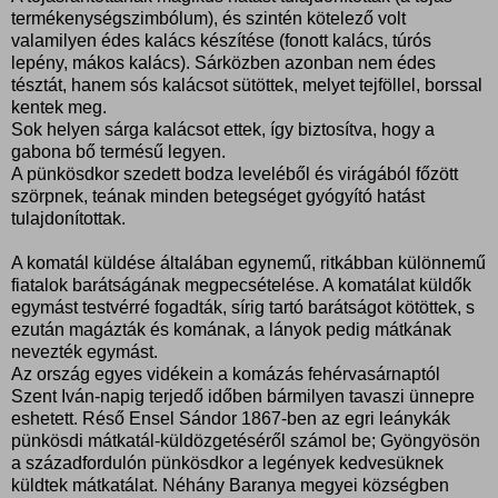
termékenységszimbólum), és szintén kötelező volt
valamilyen édes kalács készítése (fonott kalács, túrós
lepény, mákos kalács). Sárközben azonban nem édes
tésztát, hanem sós kalácsot sütöttek, melyet tejföllel, borssal
kentek meg.
Sok helyen sárga kalácsot ettek, így biztosítva, hogy a
gabona bő termésű legyen.
A pünkösdkor szedett bodza leveléből és virágából főzött
szörpnek, teának minden betegséget gyógyító hatást
tulajdonítottak.
A komatál küldése általában egynemű, ritkábban különnemű
fiatalok barátságának megpecsételése. A komatálat küldők
egymást testvérré fogadták, sírig tartó barátságot kötöttek, s
ezután magázták és komának, a lányok pedig mátkának
nevezték egymást.
Az ország egyes vidékein a komázás fehérvasárnaptól
Szent Iván-napig terjedő időben bármilyen tavaszi ünnepre
eshetett. Réső Ensel Sándor 1867-ben az egri leánykák
pünkösdi mátkatál-küldözgetéséről számol be; Gyöngyösön
a századfordulón pünkösdkor a legények kedvesüknek
küldtek mátkatálat. Néhány Baranya megyei községben