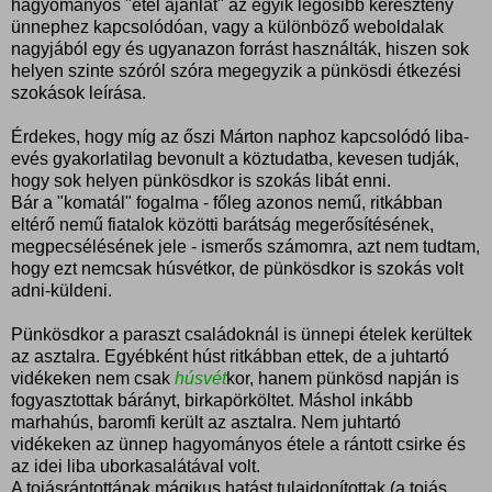
hagyományos "étel ajánlat" az egyik legősibb keresztény
ünnephez kapcsolódóan, vagy a különböző weboldalak
nagyjából egy és ugyanazon forrást használták, hiszen sok
helyen szinte szóról szóra megegyzik a pünkösdi étkezési
szokások leírása.
Érdekes, hogy míg az őszi Márton naphoz kapcsolódó liba-
evés gyakorlatilag bevonult a köztudatba, kevesen tudják,
hogy sok helyen pünkösdkor is szokás libát enni.
Bár a "komatál" fogalma - főleg azonos nemű, ritkábban
eltérő nemű fiatalok közötti barátság megerősítésének,
megpecsélésének jele - ismerős számomra, azt nem tudtam,
hogy ezt nemcsak húsvétkor, de pünkösdkor is szokás volt
adni-küldeni.
Pünkösdkor a paraszt családoknál is ünnepi ételek kerültek
az asztalra. Egyébként húst ritkábban ettek, de a juhtartó
vidékeken nem csak
húsvét
kor, hanem pünkösd napján is
fogyasztottak bárányt, birkapörköltet. Máshol inkább
marhahús, baromfi került az asztalra. Nem juhtartó
vidékeken az ünnep hagyományos étele a rántott csirke és
az idei liba uborkasalátával volt.
A tojásrántottának mágikus hatást tulajdonítottak (a tojás