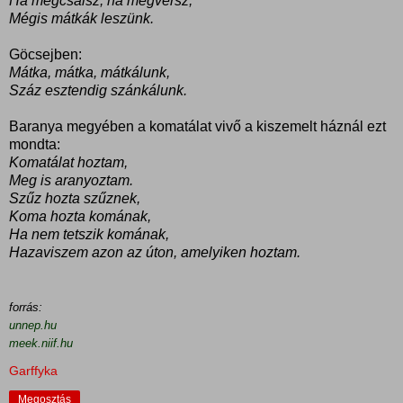
Ha megcsalsz, ha megversz,
Mégis mátkák leszünk.
Göcsejben:
Mátka, mátka, mátkálunk,
Száz esztendig szánkálunk.
Baranya megyében a komatálat vivő a kiszemelt háznál ezt
mondta:
Komatálat hoztam,
Meg is aranyoztam.
Szűz hozta szűznek,
Koma hozta komának,
Ha nem tetszik komának,
Hazaviszem azon az úton, amelyiken hoztam.
forrás:
unnep.hu
meek.niif.hu
Garffyka
Megosztás