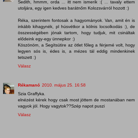
Sedith, hmmm, orda ... itt nem ismerik :( ... tavaly ettem
utoljára, egy igen kedves barátnőm Kolozsvárról hozott :)
Réka, szerintem fontosak a hagyományok. Van, amit én is
inkább kihagynék, pl húsvétkor a kölnis locsolkodás :), de
összességében jónak tartom, hogy tudjuk, mit csináltak
elődeink egy-egy ünnepkor :)
Köszönöm, a Segítsütire az ötlet főleg a férjemé volt, hogy
legyen sós is, édes is, a mézes tál eddig mindenkinek
tetszett :)
Válasz
Rékamanó
2010. május 25. 16:58
Szia Graffyka.
elnézést kérek hogy csak most jöttem de mostanában nem
vagyok jól. Hogy vagytok??Szép napot puszi
Válasz