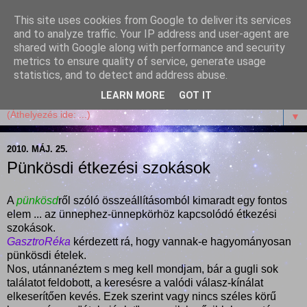
This site uses cookies from Google to deliver its services
Garffyka
and to analyze traffic. Your IP address and user-agent are
shared with Google along with performance and security
metrics to ensure quality of service, generate usage
Szösszenetek a konyhámból, az életemből. Mosollyal,
statistics, and to detect and address abuse.
receptekkel, vidámsággal, marcipánnal, csokival.
LEARN MORE
GOT IT
▼
2010. MÁJ. 25.
Pünkösdi étkezési szokások
A
pünkösd
ről szóló összeállításomból kimaradt egy fontos
elem ... az ünnephez-ünnepkörhöz kapcsolódó étkezési
szokások.
GasztroRéka
kérdezett rá, hogy vannak-e hagyományosan
pünkösdi ételek.
Nos, utánnanéztem s meg kell mondjam, bár a gugli sok
találatot feldobott, a keresésre a valódi válasz-kínálat
elkeserítően kevés. Ezek szerint vagy nincs széles körű