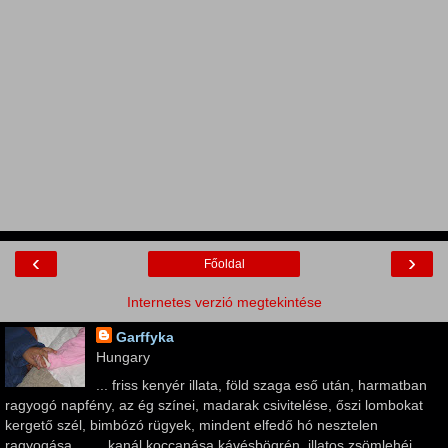
‹
›
Főoldal
Internetes verzió megtekintése
Garffyka
Hungary
... friss kenyér illata, föld szaga eső után, harmatban
ragyogó napfény, az ég színei, madarak csivitelése, őszi lombokat
kergető szél, bimbózó rügyek, mindent elfedő hó nesztelen
ragyogása ... ... kanál koccanása kávésbögrén, illatos zsömlehéj