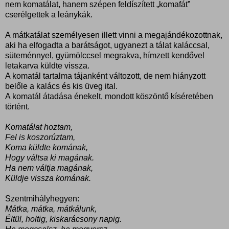
nem komatálat, hanem szépen feldíszített „komafát”
cserélgettek a leánykák.
A mátkatálat személyesen illett vinni a megajándékozottnak,
aki ha elfogadta a barátságot, ugyanezt a tálat kaláccsal,
süteménnyel, gyümölccsel megrakva, hímzett kendővel
letakarva küldte vissza.
A komatál tartalma tájanként változott, de nem hiányzott
belőle a kalács és kis üveg ital.
A komatál átadása énekelt, mondott köszöntő kíséretében
történt.
Komatálat hoztam,
Fel is koszorúztam,
Koma küldte komának,
Hogy váltsa ki magának.
Ha nem váltja magának,
Küldje vissza komának.
Szentmihályhegyen:
Mátka, mátka, mátkálunk,
Éltül, holtig, kiskarácsony napig.