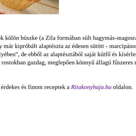
gyok külön büszke (a Zila formában sült hagymás-magosr
 már kipróbált alaptészta az édesen sütött - marcipáno
ében", de ebből az alaptésztából saját kútfő és kísérle
, rostokban gazdag, meglepően könnyű állagú fűszeres 
 érdekes és finom receptek a
Ritakonyhaja.hu
oldalon.