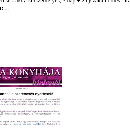
tese - aki a kétszemélyes, 3 nap + 2 éjszaka üdülési ut
...
:D