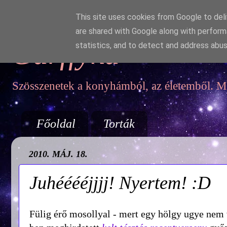
This site uses cookies from Google to deliv
are shared with Google along with perform
Garffyka
statistics, and to detect and address abus
Szösszenetek a konyhámból, az életemből. Mo
Főoldal
Torták
2010. MÁJ. 18.
Juhééééjjjj! Nyertem! :D
Fülig érő mosollyal - mert egy hölgy ugye nem 