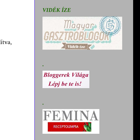
VIDÉK ÍZE
ítva,
.
.