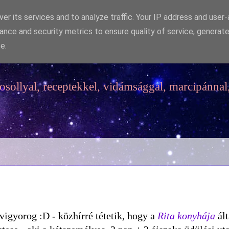
er its services and to analyze traffic. Your IP address and user
ance and security metrics to ensure quality of service, generat
e.
sollyal, receptekkel, vidámsággal, marcipánnal,
vigyorog :D - közhírré tétetik, hogy a
Rita konyhája
ált