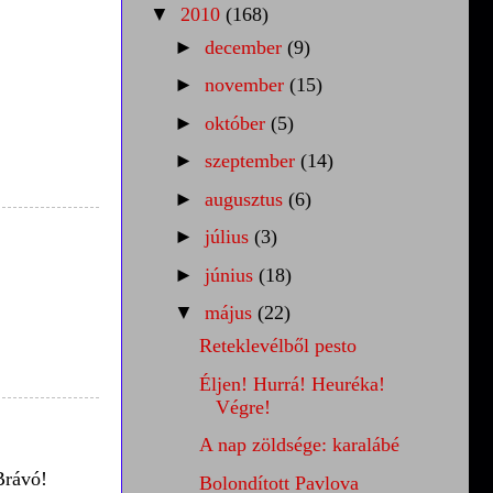
▼
2010
(168)
►
december
(9)
►
november
(15)
►
október
(5)
►
szeptember
(14)
►
augusztus
(6)
►
július
(3)
►
június
(18)
▼
május
(22)
Reteklevélből pesto
Éljen! Hurrá! Heuréka!
Végre!
A nap zöldsége: karalábé
Brávó!
Bolondított Pavlova