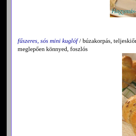
fűszeres, sós mini kuglóf
/ búzakorpás, teljeskiő
meglepően könnyed, foszlós