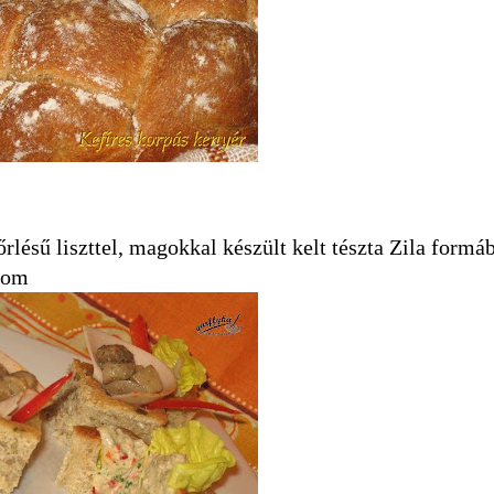
őrlésű liszttel, magokkal készült kelt tészta Zila formá
inom