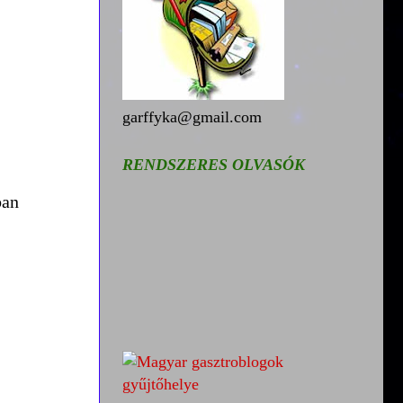
garffyka@gmail.com
RENDSZERES OLVASÓK
ban