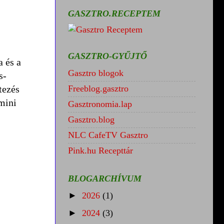
GASZTRO.RECEPTEM
GASZTRO-GYŰJTŐ
a és a
Gasztro blogok
s-
tezés
Freeblog.gasztro
mini
Gasztronomia.lap
Gasztro.blog
NLC CafeTV Gasztro
Pink.hu Recepttár
BLOGARCHÍVUM
►
2026
(1)
►
2024
(3)