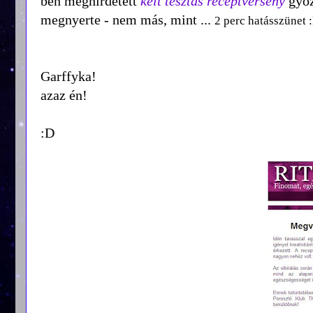
ben meghirdetett
kelt tésztás receptverseny
győz
megnyerte - nem más, mint ...
2 perc hatásszünet 
Garffyka!
azaz én!
:D