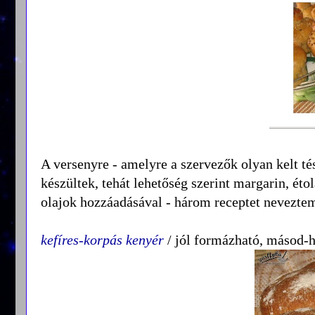
A versenyre - amelyre a szervezők olyan kelt té
készültek, tehát lehetőség szerint margarin, éto
olajok hozzáadásával - három receptet nevezte
kefíres-korpás kenyér
/ jól formázható, másod-h