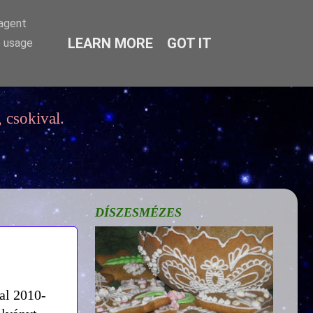
-agent
LEARN MORE
GOT IT
e usage
 csokival.
DÍSZESMÉZES
al 2010-