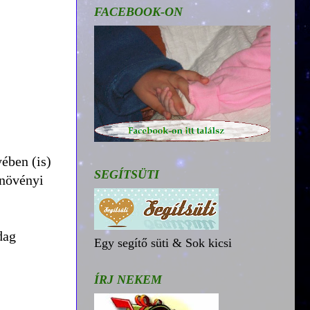
FACEBOOK-ON
yében (is)
SEGÍTSÜTI
 növényi
dag
Egy segítő süti & Sok kicsi
ÍRJ NEKEM