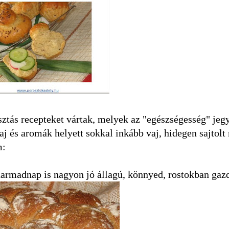
sztás recepteket vártak, melyek az "egészségesség" jeg
laj és aromák helyett sokkal inkább vaj, hidegen sajtolt
m:
armadnap is nagyon jó állagú, könnyed, rostokban gaz