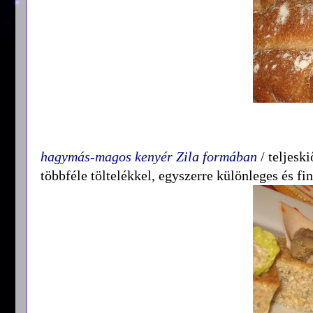
hagymás-magos kenyér Zila formában
/ teljeski
többféle töltelékkel, egyszerre különleges és f