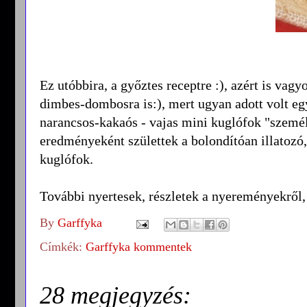
Ez utóbbira, a győztes receptre :), azért is va
dimbes-dombosra is:), mert ugyan adott volt egy
narancsos-kakaós - vajas mini kuglófok "személy
eredményeként születtek a bolondítóan illatozó
kuglófok.
További nyertesek, részletek a nyereményekről,
By
Garffyka
Címkék:
Garffyka kommentek
28 megjegyzés: