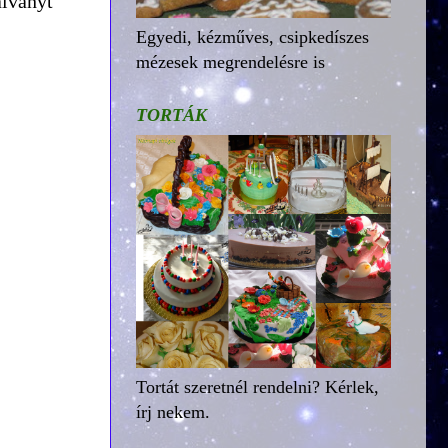
alványt
Egyedi, kézműves, csipkedíszes
mézesek megrendelésre is
TORTÁK
Tortát szeretnél rendelni? Kérlek,
írj nekem.