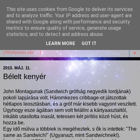
This site uses cookies from Google to deliver its services
Garffyka
and to analyze traffic. Your IP address and user-agent are
shared with Google along with performance and security
metrics to ensure quality of service, generate usage
Szösszenetek a konyhámból, az életemből. Mosollyal,
statistics, and to detect and address abuse.
receptekkel, vidámsággal, marcipánnal, csokival.
LEARN MORE
GOT IT
▼
2010. MÁJ. 11.
Bélelt kenyér
John Montagunak (Sandwich grófság negyedik lordjának)
pokoli lapjárása volt. Háromkezes cribbage-ot játszottak
hétlapos leosztásban, és a gróf már kisebb vagyont veszített.
Úgyhogy esze ágában sem volt felállni a kártyaasztaltól,
inkább utasította inasát, tetessen két pirítós közé húst, és
hozza be.
Egy idő múlva a többiek is megéheztek, s ők is intettek: "The
same as Sandwich!" (Ugyanazt, mint Sandwichnek!).