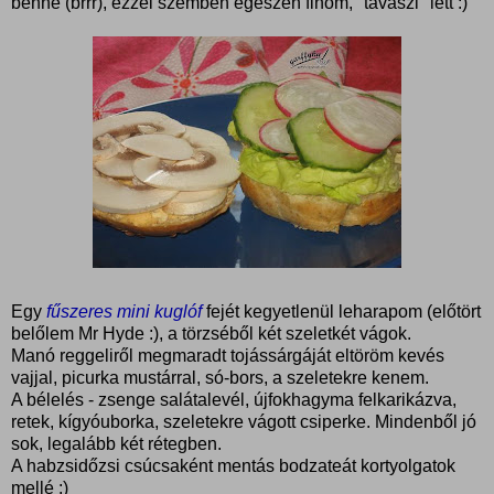
benne (brrr), ezzel szemben egészen finom, "tavaszi" lett :)
Egy
fűszeres mini kuglóf
fejét kegyetlenül leharapom (előtört
belőlem Mr Hyde :), a törzséből két szeletkét vágok.
Manó reggeliről megmaradt tojássárgáját eltöröm kevés
vajjal, picurka mustárral, só-bors, a szeletekre kenem.
A bélelés - zsenge salátalevél, újfokhagyma felkarikázva,
retek, kígyóuborka, szeletekre vágott csiperke. Mindenből jó
sok, legalább két rétegben.
A habzsidőzsi csúcsaként mentás bodzateát kortyolgatok
mellé :)