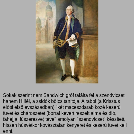
Sokak szerint nem Sandwich gróf találta fel a szendvicset,
hanem Hillél, a zsidók bölcs tanítója. A rabbi (a Krisztus
előtti első évszázadban) "két maceszdarab közé keserű
füvet és chároszetet (borral kevert reszelt alma és dió,
fahéjjal fűszerezve) téve" amolyan "szendvicset" készített,
hiszen húsvétkor kovásztalan kenyeret és keserű füvet kell
enni.