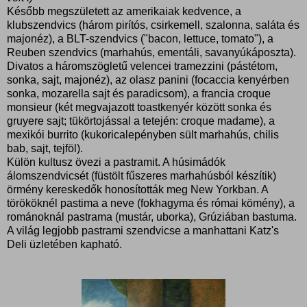
Később megszületett az amerikaiak kedvence, a
klubszendvics (három pirítós, csirkemell, szalonna, saláta és
majonéz), a BLT-szendvics ("bacon, lettuce, tomato"), a
Reuben szendvics (marhahús, ementáli, savanyúkáposzta).
Divatos a háromszögletű velencei tramezzini (pástétom,
sonka, sajt, majonéz), az olasz panini (focaccia kenyérben
sonka, mozarella sajt és paradicsom), a francia croque
monsieur (két megvajazott toastkenyér között sonka és
gruyere sajt; tükörtojással a tetején: croque madame), a
mexikói burrito (kukoricalepényben sült marhahús, chilis
bab, sajt, tejföl).
Külön kultusz övezi a pastramit. A húsimádók
álomszendvicsét (füstölt fűszeres marhahúsból készítik)
örmény kereskedők honosították meg New Yorkban. A
törököknél pastima a neve (fokhagyma és római kömény), a
románoknál pastrama (mustár, uborka), Grúziában bastuma.
A világ legjobb pastrami szendvicse a manhattani Katz's
Deli üzletében kapható.