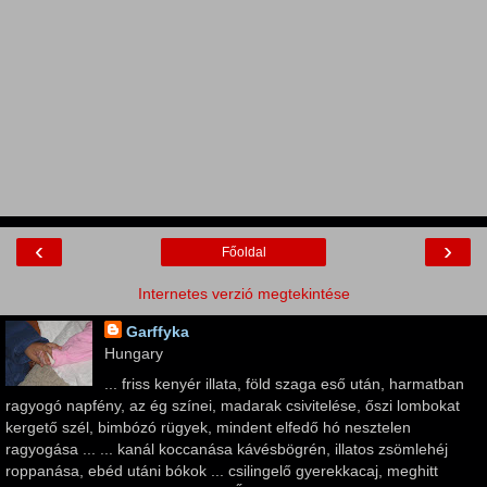
‹
›
Főoldal
Internetes verzió megtekintése
Garffyka
Hungary
... friss kenyér illata, föld szaga eső után, harmatban
ragyogó napfény, az ég színei, madarak csivitelése, őszi lombokat
kergető szél, bimbózó rügyek, mindent elfedő hó nesztelen
ragyogása ... ... kanál koccanása kávésbögrén, illatos zsömlehéj
roppanása, ebéd utáni bókok ... csilingelő gyerekkacaj, meghitt