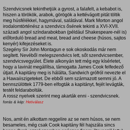
Szendvicsnek tekinthetjük a gyrost, a falafelt, a kebabot is,
hiszen a törökök, arabok, görögök a kettévágott pitát töltik
meg húsfélékkel, hagymával, salátával. Mark Morton angol
irodalomtörténész a szendvics ősének tekinti a XVI-XVII.
századi angol színdarabokban (például Shakespeare-nél is)
előforduló bread and meat, bread and cheese (húsos, sajtos
kenyér) kifejezéseket is.
Szegény Sir John Montagun e sok okoskodás már nem
segített. Nevéből melegszendvics lett, sőt szendvicsember,
szendvicsvegyület. Élete alkonyán tett még egy kísérletet,
hogy a lavinát megállítsa, támogatta James Cook felfedező
útjait. A kapitány meg is hálálta, Sandwich grófról nevezte el
a Hawaiiszigeteket. De ebből sem származott semmi jó. A
bennszülöttek 1779-ben elfogták a kapitányt, fejét levágták,
testét feldarabolták.
A rossz nyelvek szerint meg akarták enni - szendvicsnek.
forrás & kép:
Hetiválasz
Nos, amit én alkottam reggelire az se nem húsos, se nem
besameles, még csak Cook kapitány fél hajszála sincs