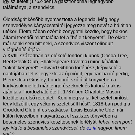
Így született (1762-ben) a gasztronómia legnagyobb
találmánya, a szendvics.
Őlordságát később nyomasztotta a legenda. Még hogy
szenvedélyes kártyacsatáiról jegyezze meg nevét a hálátlan
utókor! Életrajzában ezért bizonygatni kezdte, hogy bokros
állami teendői miatt találta fel a "bélelt kenyeret". De ekkor
már senki sem hitt neki, a szendvics viszont elindult
világhódító útjára.
A XVIII. században az előkelő londoni klubok (Cocoa Tree,
Beef Steak Club, Shakespeare Taverna) mind kínáltak
"rakott kenyeret". Edward Gibbon történész, képviselő a
naplójában fel is jegyezte az új módit, egy francia író pedig,
Pierre-Jean Grosley, Londonról szóló útikönyvében a
kártyások mellett már tengerészeknek és katonáknak is
ajánlja a "hordozható ételt". 1787-ben Charlotte Mason
közölte az első receptet: "Kenj meg vajjal két szelet pirítóst,
tégy közéjük egy vékony szelet sült húst", 1818-ban pedig a
Crockford Club híres szakácsa, Louis Eustache Ude már
külön fejezetben magyarázza el szakácskönyvében a
besameles szendvics készítésének fortélyát.
lehet, nem pont
így írta le a besameles szendvicset, de
ez itt
nagyon finom
volt :)