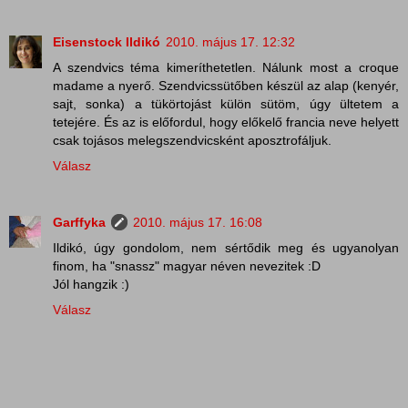
Eisenstock Ildikó
2010. május 17. 12:32
A szendvics téma kimeríthetetlen. Nálunk most a croque
madame a nyerő. Szendvicssütőben készül az alap (kenyér,
sajt, sonka) a tükörtojást külön sütöm, úgy ültetem a
tetejére. És az is előfordul, hogy előkelő francia neve helyett
csak tojásos melegszendvicsként aposztrofáljuk.
Válasz
Garffyka
2010. május 17. 16:08
Ildikó, úgy gondolom, nem sértődik meg és ugyanolyan
finom, ha "snassz" magyar néven nevezitek :D
Jól hangzik :)
Válasz