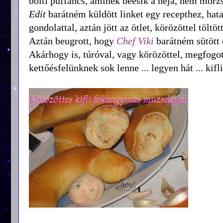
bolti puffancs, aminek beesik a héja, nem morz
Edit
barátném küldött linket egy recepthez, hata
gondolattal, aztán jött az ötlet, körözöttel töltöt
Aztán beugrott, hogy
Chef Viki
barátném sütött o
Akárhogy is, túróval, vagy körözöttel, megfogot
kettőésfelünknek sok lenne ... legyen hát ... kifl