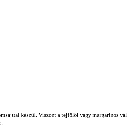
msajttal készül. Viszont a tejfölöl vagy margarinos vál
e.