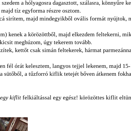
a szedem a hólyagosra dagasztott, szálasra, könnyűre kel
 majd tíz egyforma részre osztom.
cá sirítem, majd mindegyikből ovális formát nyújtok, 
ém) kenek a körözöttből, majd elkezdem feltekerni, mik
t kicsit meghúzom, úgy tekerem tovább.
készítek, kettőt csak simán feltekerek, hármat parmezánna
n fél órát kelesztem, langyos tejjel lekenem, majd 15-
a sütőből, a tűzforró kiflik tetejét bőven átkenem fok
gy kiflit
felkiáltással egy egész! körözöttes kiflit eltünt