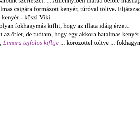
sálódik szerteszét. ... Amennyiben marad belőle másnap
lmas csigára formázott kenyér, túróval töltve. Eljátsza
t kenyér - köszi Viki.
lyan fokhagymás kiflit, hogy az illata idáig érzett.
t az ötlet, de tudtam, hogy egy akkora hatalmas kenyér
i,
Limara tejfölös kiflije
... körözöttel töltve ... fokhag