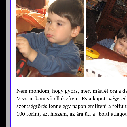
Nem mondom, hogy gyors, mert másfél óra a daga
Viszont könnyű elkészíteni. És a kapott végeredm
szentségtörés lenne egy napon említeni a felfúj
100 forint, azt hiszem, az ára üti a "bolti átlagot