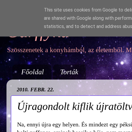
This site uses cookies from Google to deliv
are shared with Google along with perform
Garffyka
statistics, and to detect and address abus
Szösszenetek a konyhámból, az életemből. Mo
Főoldal
Torták
2010. FEBR. 22.
Újragondolt kiflik újratölt
Na, ennyi újra egy helyen. És mindezt egy péksü