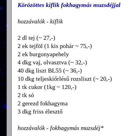
Körözöttes kiflik fokhagymás muzsdéjjal
hozzávalók - kiflik
2 dl tej (~ 27,-)
2 ek tejföl (1 kis pohár ~ 75,-)
2 ek burgonyapehely
4 dkg vaj, olvasztva (~ 32,-)
40 dkg liszt BL55 (~ 36,-)
10 dkg teljeskiőrlésű rozsliszt (~ 20,-)
1 tk cukor (1kg ~ 120,-)
2 tk só
2 gerezd fokhagyma
3 dkg friss élesztő
hozzávalók - fokhagymás muzsdéj*