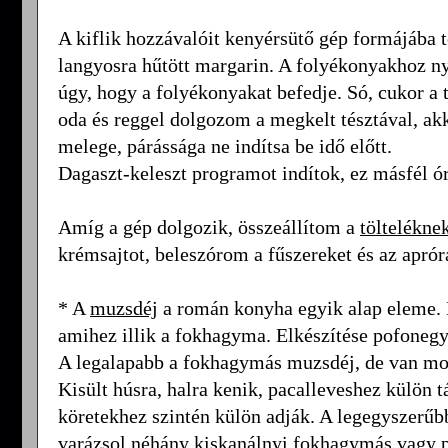
A kiflik hozzávalóit kenyérsütő gép formájába te
langyosra hűtött margarin. A folyékonyakhoz n
úgy, hogy a folyékonyakat befedje. Só, cukor a 
oda és reggel dolgozom a megkelt tésztával, akk
melege, párássága ne indítsa be idő előtt.
Dagaszt-keleszt programot indítok, ez másfél ór
Amíg a gép dolgozik, összeállítom a
töltelékne
krémsajtot, beleszórom a fűszereket és az aprór
* A
muzsdéj
a román konyha egyik alap eleme. 
amihez illik a fokhagyma. Elkészítése pofonegys
A legalapabb a fokhagymás muzsdéj, de van mo
Kisült húsra, halra kenik, pacalleveshez külön tá
köretekhez szintén külön adják. A legegyszerű
varázsol néhány kiskanálnyi fokhagymás vagy 