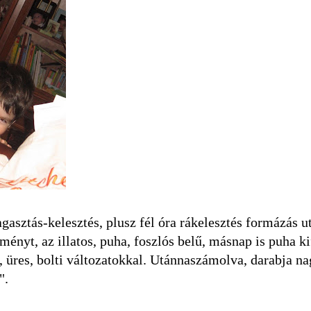
sztás-kelesztés, plusz fél óra rákelesztés formázás u
ényt, az illatos, puha, foszlós belű, másnap is puha ki
t, üres, bolti változatokkal. Utánnaszámolva, darabja n
".