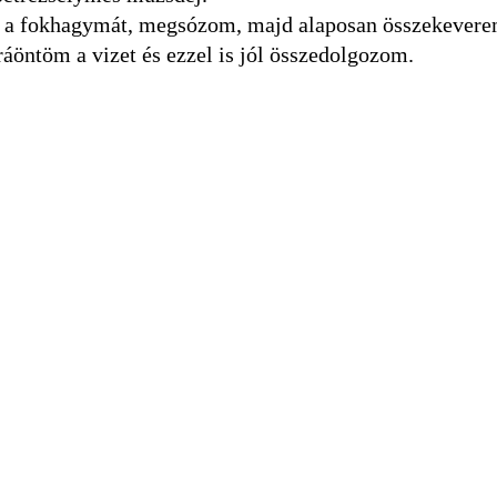
 a fokhagymát, megsózom, majd alaposan összekevere
 ráöntöm a vizet és ezzel is jól összedolgozom.