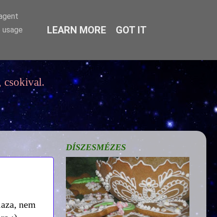
-agent
LEARN MORE
GOT IT
e usage
 csokival.
DÍSZESMÉZES
laza, nem