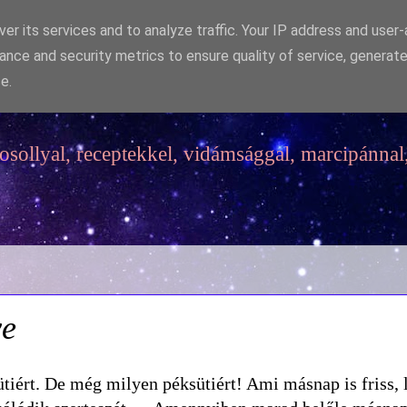
er its services and to analyze traffic. Your IP address and user
ance and security metrics to ensure quality of service, generat
e.
sollyal, receptekkel, vidámsággal, marcipánnal,
ve
tiért. De még milyen péksütiért! Ami másnap is friss, 