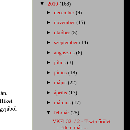
▼
2010
(168)
►
december
(9)
►
november
(15)
►
október
(5)
►
szeptember
(14)
►
augusztus
(6)
►
július
(3)
►
június
(18)
►
május
(22)
tán.
►
április
(17)
fliket
►
március
(17)
agyjából
▼
február
(25)
VKF! 32. / 2 - Tiszta őrület
- Ettem már ...