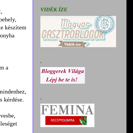
VIDÉK ÍZE
t,
pehely,
te készítem
konyha
.
om a
 mindenhez,
.
s kérdése.
evesbe,
eleséget