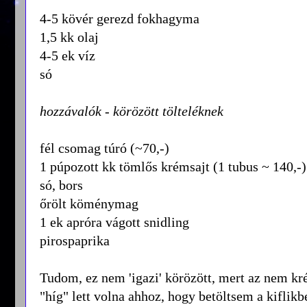
4-5 kövér gerezd fokhagyma
1,5 kk olaj
4-5 ek víz
só
hozzávalók - körözött tölteléknek
fél csomag túró (~70,-)
1 púpozott kk tömlős krémsajt (1 tubus ~ 140,-)
só, bors
őrölt köménymag
1 ek apróra vágott snidling
pirospaprika
Tudom, ez nem 'igazi' körözött, mert az nem kré
"híg" lett volna ahhoz, hogy betöltsem a kiflikb