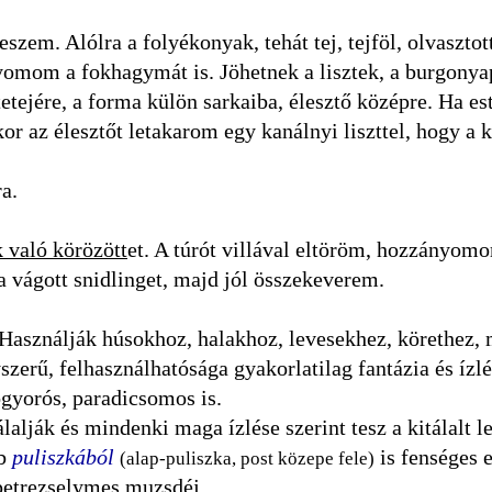
szem. Alólra a folyékonyak, tehát tej, tejföl, olvasztot
yomom a fokhagymát is. Jöhetnek a lisztek, a burgonya
tetejére, a forma külön sarkaiba, élesztő középre. Ha es
or az élesztőt letakarom egy kanálnyi liszttel, hogy a 
a.
k való körözött
et. A túrót villával eltöröm, hozzányom
a vágott snidlinget, majd jól összekeverem.
Használják húsokhoz, halakhoz, levesekhez, körethez,
zerű, felhasználhatósága gyakorlatilag fantázia és ízlé
gyorós, paradicsomos is.
lalják és mindenki maga ízlése szerint tesz a kitálalt l
bb
puliszkából
is fenséges 
(alap-puliszka, post közepe fele)
petrezselymes muzsdéj.