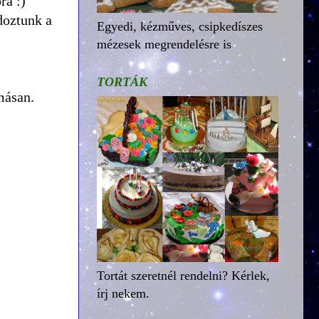
ra :)
doztunk a
Egyedi, kézműves, csipkedíszes
mézesek megrendelésre is
TORTÁK
ymásan.
Tortát szeretnél rendelni? Kérlek,
írj nekem.