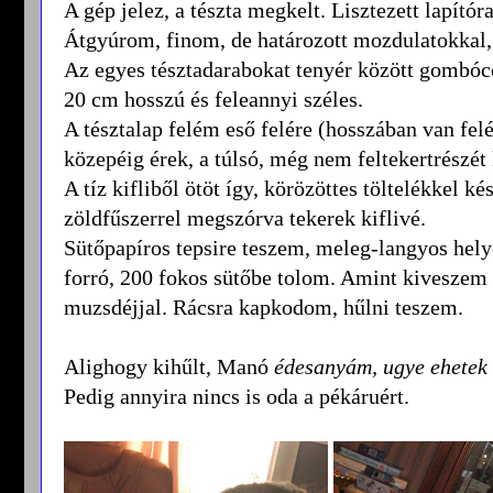
A gép jelez, a tészta megkelt. Lisztezett lapítór
Átgyúrom, finom, de határozott mozdulatokkal,
Az egyes tésztadarabokat tenyér között gombóc
20 cm hosszú és feleannyi széles.
A tésztalap felém eső felére (hosszában van fel
közepéig érek, a túlsó, még nem feltekertrészé
A tíz kifliből ötöt így, körözöttes töltelékkel 
zöldfűszerrel megszórva tekerek kiflivé.
Sütőpapíros tepsire teszem, meleg-langyos helye
forró, 200 fokos sütőbe tolom. Amint kiveszem 
muzsdéjjal. Rácsra kapkodom, hűlni teszem.
Alighogy kihűlt, Manó
édesanyám, ugye ehetek e
Pedig annyira nincs is oda a pékáruért.