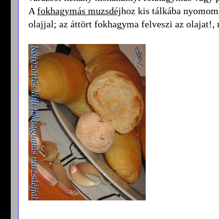
A
fokhagymás muzsdéj
hoz kis tálkába nyomom
olajjal; az áttört fokhagyma felveszi az olajat!,