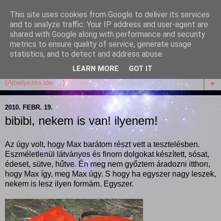
This site uses cookies from Google to deliver its services
Garffyka
and to analyze traffic. Your IP address and user-agent are
shared with Google along with performance and security
metrics to ensure quality of service, generate usage
Szösszenetek a konyhámból, az életemből. Mosollyal,
statistics, and to detect and address abuse.
receptekkel, vidámsággal, marcipánnal, csokival.
LEARN MORE
GOT IT
▼
2010. FEBR. 19.
bibibi, nekem is van! ilyenem!
Az úgy volt, hogy Max barátom részt vett a tesztelésben.
Eszméletlenül látványos és finom dolgokat készített, sósat,
édeset, sütve, hűtve. Én meg nem győztem áradozni itthon,
hogy Max így, meg Max úgy. S hogy ha egyszer nagy leszek,
nekem is lesz ilyen formám. Egyszer.