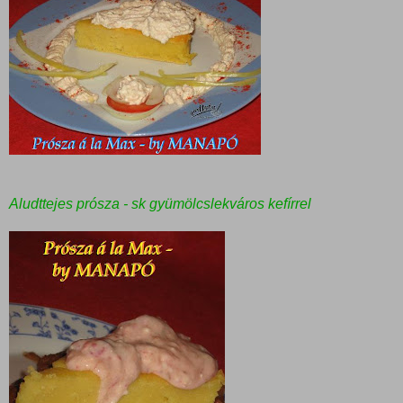
Aludttejes prósza - sk gyümölcslekváros kefírrel