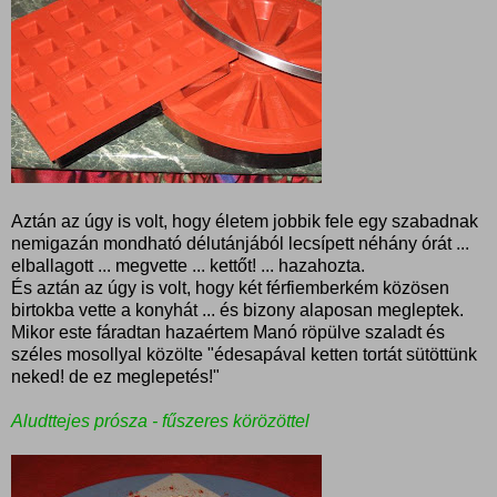
Aztán az úgy is volt, hogy életem jobbik fele egy szabadnak
nemigazán mondható délutánjából lecsípett néhány órát ...
elballagott ... megvette ... kettőt! ... hazahozta.
És aztán az úgy is volt, hogy két férfiemberkém közösen
birtokba vette a konyhát ... és bizony alaposan megleptek.
Mikor este fáradtan hazaértem Manó röpülve szaladt és
széles mosollyal közölte "édesapával ketten tortát sütöttünk
neked! de ez meglepetés!"
Aludttejes prósza - fűszeres körözöttel