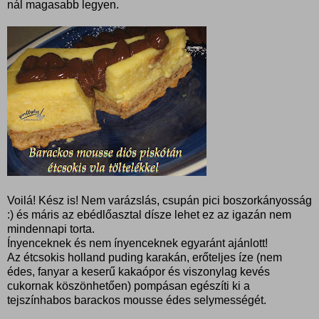
nál magasabb legyen.
Voilá! Kész is! Nem varázslás, csupán pici boszorkányosság
:) és máris az ebédlőasztal dísze lehet ez az igazán nem
mindennapi torta.
Ínyenceknek és nem ínyenceknek egyaránt ajánlott!
Az étcsokis holland puding karakán, erőteljes íze (nem
édes, fanyar a keserű kakaópor és viszonylag kevés
cukornak köszönhetően) pompásan egészíti ki a
tejszínhabos barackos mousse édes selymességét.