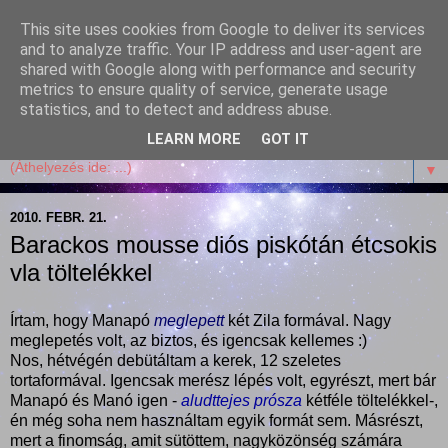
This site uses cookies from Google to deliver its services
Garffyka
and to analyze traffic. Your IP address and user-agent are
shared with Google along with performance and security
metrics to ensure quality of service, generate usage
Szösszenetek a konyhámból, az életemből. Mosollyal,
statistics, and to detect and address abuse.
receptekkel, vidámsággal, marcipánnal, csokival.
LEARN MORE
GOT IT
▼
2010. FEBR. 21.
Barackos mousse diós piskótán étcsokis
vla töltelékkel
Írtam, hogy Manapó
meglepett
két Zila formával. Nagy
meglepetés volt, az biztos, és igencsak kellemes :)
Nos, hétvégén debütáltam a kerek, 12 szeletes
tortaformával. Igencsak merész lépés volt, egyrészt, mert bár
Manapó és Manó igen -
aludttejes prósza
kétféle töltelékkel-,
én még soha nem használtam egyik formát sem. Másrészt,
mert a finomság, amit sütöttem, nagyközönség számára