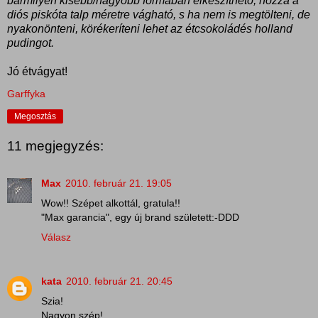
bármilyen kisebb/nagyobb formában elkészíthető, hozzá a
diós piskóta talp méretre vágható, s ha nem is megtölteni, de
nyakonönteni, körékeríteni lehet az étcsokoládés holland
pudingot.
Jó étvágyat!
Garffyka
Megosztás
11 megjegyzés:
Max
2010. február 21. 19:05
Wow!! Szépet alkottál, gratula!!
"Max garancia", egy új brand született:-DDD
Válasz
kata
2010. február 21. 20:45
Szia!
Nagyon szép!