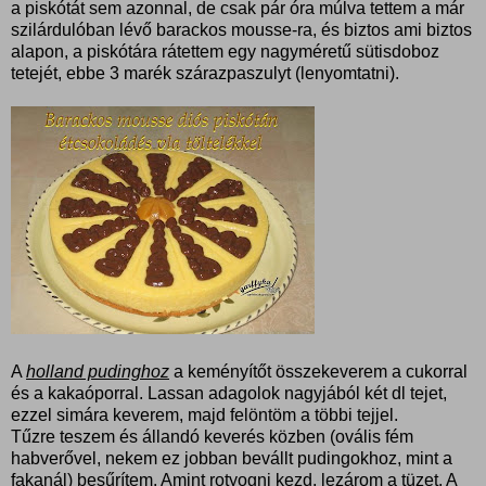
a piskótát sem azonnal, de csak pár óra múlva tettem a már
szilárdulóban lévő barackos mousse-ra, és biztos ami biztos
alapon, a piskótára rátettem egy nagyméretű sütisdoboz
tetejét, ebbe 3 marék szárazpaszulyt (lenyomtatni).
A
holland pudinghoz
a keményítőt összekeverem a cukorral
és a kakaóporral. Lassan adagolok nagyjából két dl tejet,
ezzel simára keverem, majd felöntöm a többi tejjel.
Tűzre teszem és állandó keverés közben (ovális fém
habverővel, nekem ez jobban bevállt pudingokhoz, mint a
fakanál) besűrítem. Amint rotyogni kezd, lezárom a tüzet. A