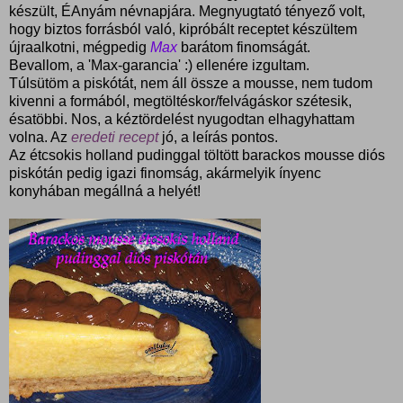
készült, ÉAnyám névnapjára. Megnyugtató tényező volt,
hogy biztos forrásból való, kipróbált receptet készültem
újraalkotni, mégpedig
Max
barátom finomságát.
Bevallom, a 'Max-garancia' :) ellenére izgultam.
Túlsütöm a piskótát, nem áll össze a mousse, nem tudom
kivenni a formából, megtöltéskor/felvágáskor szétesik,
ésatöbbi. Nos, a kéztördelést nyugodtan elhagyhattam
volna. Az
eredeti recept
jó, a leírás pontos.
Az étcsokis holland pudinggal töltött barackos mousse diós
piskótán pedig igazi finomság, akármelyik ínyenc
konyhában megállná a helyét!