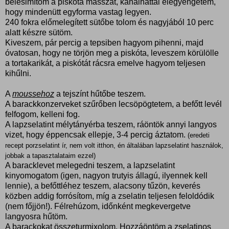
belesimítom a piskóta masszát, kanálháttal elegyengetem,
hogy mindenütt egyforma vastag legyen.
240 fokra előmelegített sütőbe tolom és nagyjából 10 perc
alatt készre sütöm.
Kiveszem, pár percig a tepsiben hagyom pihenni, majd
óvatosan, hogy ne törjön meg a piskóta, leveszem körülölle
a tortakarikát, a piskótát rácsra emelve hagyom teljesen
kihűlni.
A
moussehoz
a tejszínt hűtőbe teszem.
A barackkonzerveket szűrőben lecsöpögtetem, a befőtt levél
felfogom, kelleni fog.
A lapzselatint mélytányérba teszem, ráöntök annyi langyos
vizet, hogy éppencsak ellepje, 3-4 percig áztatom.
(eredeti
recept porzselatint ír, nem volt itthon, én általában lapzselatint használok,
jobbak a tapasztalataim ezzel)
A baracklevet melegedni teszem, a lapzselatint
kinyomogatom (igen, nagyon trutyis állagú, ilyennek kell
lennie), a befőttléhez teszem, alacsony tűzön, keverés
közben addig forrósítom, míg a zselatin teljesen feloldódik
(nem főjjön!). Félrehúzom, időnként megkevergetve
langyosra hűtöm.
A barackokat összeturmixolom. Hozzáöntöm a zselatinos