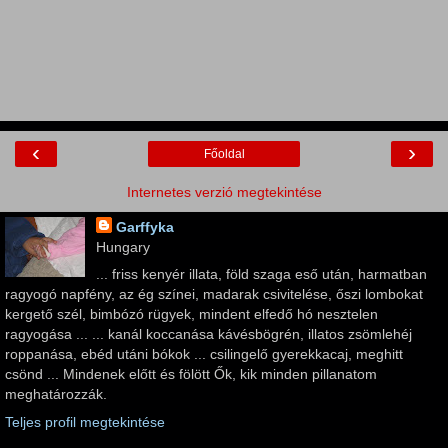
‹
›
Főoldal
Internetes verzió megtekintése
Garffyka
Hungary
... friss kenyér illata, föld szaga eső után, harmatban
ragyogó napfény, az ég színei, madarak csivitelése, őszi lombokat
kergető szél, bimbózó rügyek, mindent elfedő hó nesztelen
ragyogása ... ... kanál koccanása kávésbögrén, illatos zsömlehéj
roppanása, ebéd utáni bókok ... csilingelő gyerekkacaj, meghitt
csönd ... Mindenek előtt és fölött Ők, kik minden pillanatom
meghatározzák.
Teljes profil megtekintése