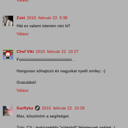
Zsiri
2010. február 22. 9:38
Hát ez valami istenien néz ki!!
Válasz
Chef Viki
2010. február 22. 10:27
Fúúúúúúúúúúúúúúúúúúúúúúú...
Hangosan sóhajtozó és nagyokat nyelő smiley :-)
Gratulálok!
Válasz
Garffyka
2010. február 22. 10:28
Max, köszönöm a segítséget.
Zsiri, CV - legközelebbi "sütésből" félreteszek nektek :)