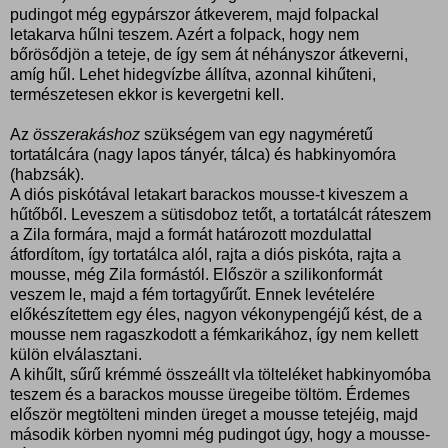
pudingot még egypárszor átkeverem, majd folpackal
letakarva hűlni teszem. Azért a folpack, hogy nem
bőrösődjön a teteje, de így sem át néhányszor átkeverni,
amíg hűl. Lehet hidegvízbe állítva, azonnal kihűteni,
természetesen ekkor is kevergetni kell.
Az
összerakáshoz
szükségem van egy nagyméretű
tortatálcára (nagy lapos tányér, tálca) és habkinyomóra
(habzsák).
A diós piskótával letakart barackos mousse-t kiveszem a
hűtőből. Leveszem a sütisdoboz tetőt, a tortatálcát ráteszem
a Zila formára, majd a formát határozott mozdulattal
átfordítom, így tortatálca alól, rajta a diós piskóta, rajta a
mousse, még Zila formástól. Először a szilikonformát
veszem le, majd a fém tortagyűrűt. Ennek levételére
előkészítettem egy éles, nagyon vékonypengéjű kést, de a
mousse nem ragaszkodott a fémkarikához, így nem kellett
külön elválasztani.
A kihűlt, sűrű krémmé összeállt vla tölteléket habkinyomóba
teszem és a barackos mousse üregeibe töltöm. Érdemes
először megtölteni minden üreget a mousse tetejéig, majd
második körben nyomni még pudingot úgy, hogy a mousse-