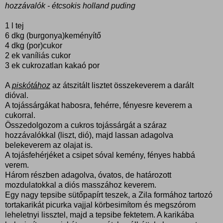
hozzávalók - étcsokis holland puding
1 l tej
6 dkg (burgonya)keményítő
4 dkg (por)cukor
2 ek vaníliás cukor
3 ek cukrozatlan kakaó por
A
piskótához
az átszitált lisztet összekeverem a darált
dióval.
A tojássárgákat habosra, fehérre, fényesre keverem a
cukorral.
Összedolgozom a cukros tojássárgát a száraz
hozzávalókkal (liszt, dió), majd lassan adagolva
belekeverem az olajat is.
A tojásfehérjéket a csipet sóval kemény, fényes habbá
verem.
Három részben adagolva, óvatos, de határozott
mozdulatokkal a diós masszához keverem.
Egy nagy tepsibe sütőpapírt teszek, a Zila formához tartozó
tortakarikát picurka vajjal körbesimítom és megszórom
leheletnyi lissztel, majd a tepsibe fektetem. A karikába