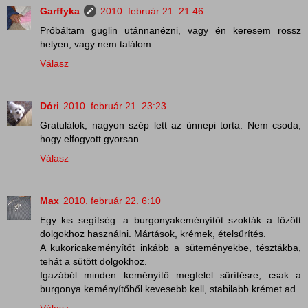
Garffyka
2010. február 21. 21:46
Próbáltam guglin utánnanézni, vagy én keresem rossz
helyen, vagy nem találom.
Válasz
Dóri
2010. február 21. 23:23
Gratulálok, nagyon szép lett az ünnepi torta. Nem csoda,
hogy elfogyott gyorsan.
Válasz
Max
2010. február 22. 6:10
Egy kis segítség: a burgonyakeményítőt szokták a főzött
dolgokhoz használni. Mártások, krémek, ételsűrítés.
A kukoricakeményítőt inkább a süteményekbe, tésztákba,
tehát a sütött dolgokhoz.
Igazából minden keményítő megfelel sűrítésre, csak a
burgonya keményítőből kevesebb kell, stabilabb krémet ad.
Válasz