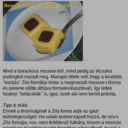
Mind a barackous mousse-ból, mind pedig az étcsokis
pudingból maradt meg. Manapó ötlete volt, hogy a kisebbik,
"kockás" Zila formába öntse a megmaradt mousse-t (forma
és pereme előtte átfújva formaleválasztóval). Így lettek
falatnyi "tortácskák" is, igaz, ezek alá nem került piskóta.
Tipp & trükk:
Ennek a finomságnak a Zila forma adja az igazi
különlegességét. Ha valaki kedvet kapott hozzá, de nincs
Zila formája, nos, nem feltétlenül hátrány, hiszen a mousse