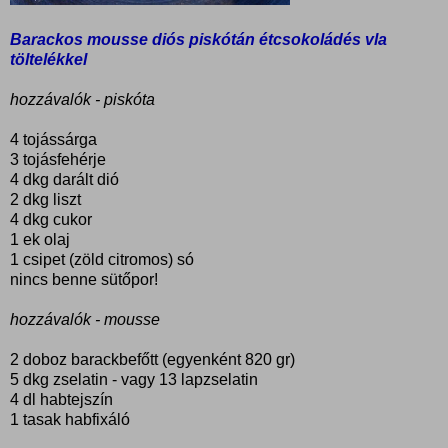
Barackos mousse diós piskótán étcsokoládés vla
töltelékkel
hozzávalók - piskóta
4 tojássárga
3 tojásfehérje
4 dkg darált dió
2 dkg liszt
4 dkg cukor
1 ek olaj
1 csipet (zöld citromos) só
nincs benne sütőpor!
hozzávalók - mousse
2 doboz barackbefőtt (egyenként 820 gr)
5 dkg zselatin - vagy 13 lapzselatin
4 dl habtejszín
1 tasak habfixáló