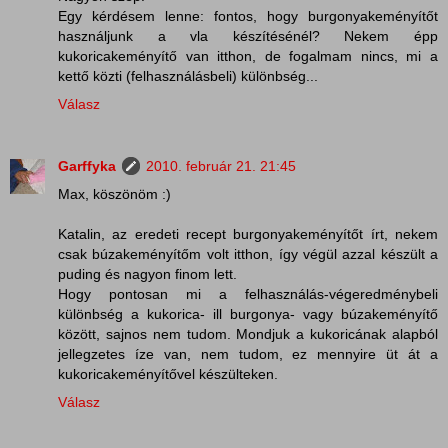
Egy kérdésem lenne: fontos, hogy burgonyakeményítőt
használjunk a vla készítésénél? Nekem épp
kukoricakeményítő van itthon, de fogalmam nincs, mi a
kettő közti (felhasználásbeli) különbség...
Válasz
Garffyka
2010. február 21. 21:45
Max, köszönöm :)
Katalin, az eredeti recept burgonyakeményítőt írt, nekem
csak búzakeményítőm volt itthon, így végül azzal készült a
puding és nagyon finom lett.
Hogy pontosan mi a felhasználás-végeredménybeli
különbség a kukorica- ill burgonya- vagy búzakeményítő
között, sajnos nem tudom. Mondjuk a kukoricának alapból
jellegzetes íze van, nem tudom, ez mennyire üt át a
kukoricakeményítővel készülteken.
Válasz