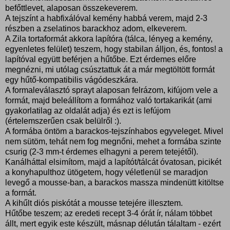
befőttlevet, alaposan összekeverem.
A tejszínt a habfixálóval kemény habbá verem, majd 2-3
részben a zselatinos barackhoz adom, elkeverem.
A Zila tortaformát akkora lapítóra (tálca, lényeg a kemény,
egyenletes felület) teszem, hogy stabilan álljon, és, fontos! a
lapítóval együtt beférjen a hűtőbe. Ezt érdemes előre
megnézni, mi utólag csúsztattuk át a már megtöltött formát
egy hűtő-kompatibilis vágódeszkára.
A formaleválasztó sprayt alaposan felrázom, kifújom vele a
formát, majd beleállítom a formához való tortakarikát (ami
gyakorlatilag az oldalát adja) és ezt is lefújom
(értelemszerűen csak belülről :).
A formába öntöm a barackos-tejszínhabos egyveleget. Mivel
nem sütöm, tehát nem fog megnőni, mehet a formába szinte
csurig (2-3 mm-t érdemes elhagyni a perem tetejétől).
Kanálháttal elsimítom, majd a lapítót/tálcát óvatosan, picikét
a konyhapulthoz ütögetem, hogy véletlenül se maradjon
levegő a mousse-ban, a barackos massza mindenütt kitöltse
a formát.
A kihűlt diós piskótát a mousse tetejére illesztem.
Hűtőbe teszem; az eredeti recept 3-4 órát ír, nálam többet
állt, mert egyik este készült, másnap délután tálaltam - ezért