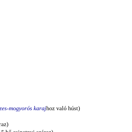
zes-mogyorós karaj
hoz való húst)
raz)
 5 bő csipetnyi száraz)