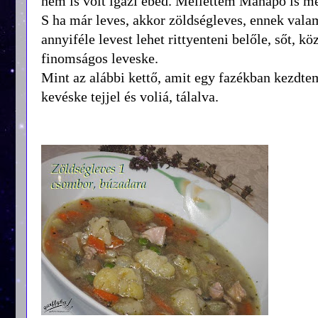
nem is volt igazi ebéd. Mellettem Manapó is me
S ha már leves, akkor zöldségleves, ennek valam
annyiféle levest lehet rittyenteni belőle, sőt, 
finomságos leveske.
Mint az alábbi kettő, amit egy fazékban kezdtem 
kevéske tejjel és voliá, tálalva.