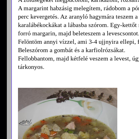
A margarint habzásig melegítem, rádobom a pó
perc kevergetés. Az aranyló hagymára teszem a
karalábékockákat a lábasba szórom. Egy-kettőt m
forró margarin, majd beleteszem a levescsontot
Felöntöm annyi vízzel, ami 3-4 ujjnyira ellepi, 
Beleszórom a gombát és a karfiolrózsákat.
Fellobbantom, majd kétfelé veszem a levest, úgy
tárkonyos.