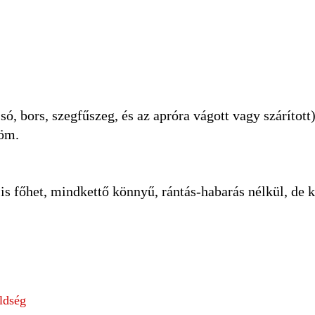
só, bors, szegfűszeg, és az apróra vágott vagy szárított
zöm.
 is főhet, mindkettő könnyű, rántás-habarás nélkül, de k
ldség