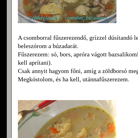
A csomborral fűszerezendő, grízzel dúsítandó le
beleszórom a búzadarát.
Fűszerezem: só, bors, apróra vágott bazsalikoml
kell aprítani).
Csak annyit hagyom főni, amíg a zöldborsó meg
Megkóstolom, és ha kell, utánnafűszerezem.