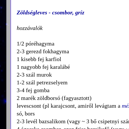
Zöldségleves - csombor, gríz
hozzávalók
1/2 póréhagyma
2-3 gerezd fokhagyma
1 kisebb fej karfiol
1 nagyobb fej karalábé
2-3 szál murok
1-2 szál petrezselyem
3-4 fej gomba
2 marék zöldborsó (fagyasztott)
levescsont (pl karajcsont, amiről levágtam a
mé
só, bors
2-3 levél bazsalikom (vagy ~ 3 bő csipetnyi szá
4 ágacska csombor, azaz friss borsikafű (vagy ~