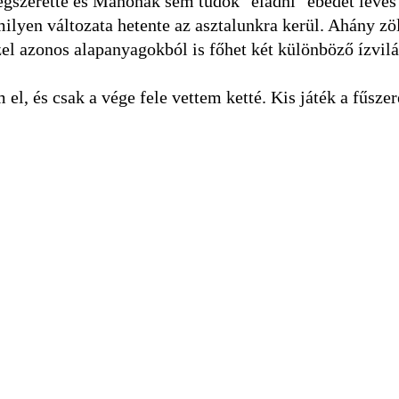
gszerette és Manónak sem tudok "eladni" ebédet leves 
ilyen változata hetente az asztalunkra kerül. Ahány zö
közel azonos alapanyagokból is főhet két különböző ízvil
el, és csak a vége fele vettem ketté. Kis játék a fűszer