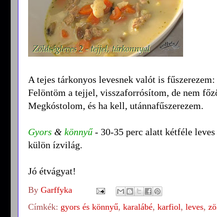
A tejes tárkonyos levesnek valót is fűszerezem: 
Felöntöm a tejjel, visszaforrósítom, de nem fő
Megkóstolom, és ha kell, utánnafűszerezem.
Gyors
&
könnyű
- 30-35 perc alatt kétféle leves
külön ízvilág.
Jó étvágyat!
By
Garffyka
Címkék:
gyors és könnyű
,
karalábé
,
karfiol
,
leves
,
zö