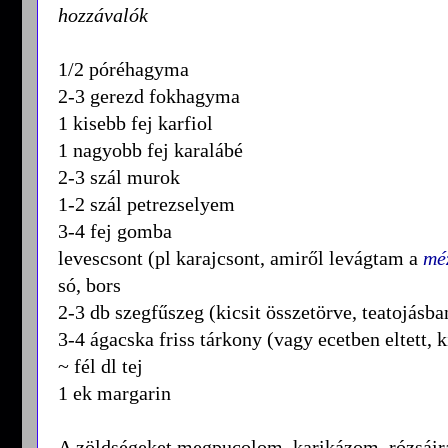
hozzávalók
1/2 póréhagyma
2-3 gerezd fokhagyma
1 kisebb fej karfiol
1 nagyobb fej karalábé
2-3 szál murok
1-2 szál petrezselyem
3-4 fej gomba
levescsont (pl karajcsont, amiről levágtam a
mé
só, bors
2-3 db szegfűszeg (kicsit összetörve, teatojásb
3-4 ágacska friss tárkony (vagy ecetben eltett, 
~ fél dl tej
1 ek margarin
A zöldségeket megpucolom, karikázom, rózsáir