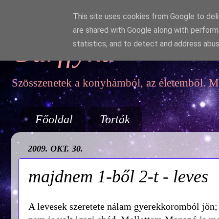
This site uses cookies from Google to deliv
are shared with Google along with perform
Garffyka
statistics, and to detect and address abus
Szösszenetek a konyhámból, az életemből. Mo
Főoldal
Torták
2009. OKT. 30.
majdnem 1-ből 2-t - leves
A levesek szeretete nálam gyerekkoromból jön; b