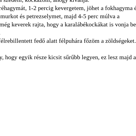
réhagymát, 1-2 percig kevergetem, jöhet a fokhagyma 
 murkot és petrezselymet, majd 4-5 perc múlva a
ég keverek rajta, hogy a karalábékockákat is vonja be 
.
félrebillentett fedő alatt félpuhára főzöm a zöldségeket.
, hogy egyik része kicsit sűrűbb legyen, ez lesz majd a 