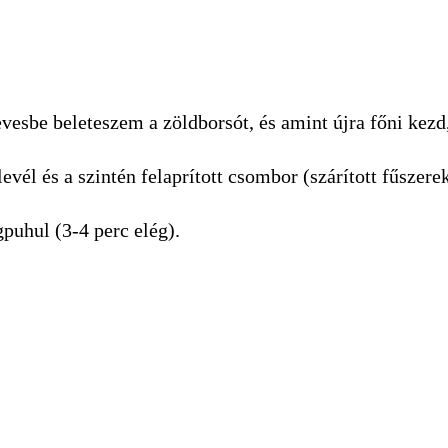
vesbe beleteszem a zöldborsót, és amint újra főni kezd
evél és a szintén felaprított csombor (szárított fűszer
puhul (3-4 perc elég).