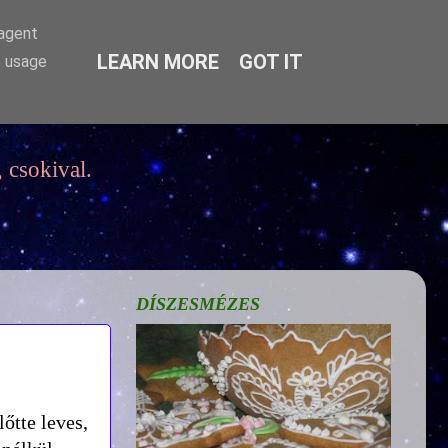
-agent
LEARN MORE
GOT IT
e usage
 csokival.
DÍSZESMÉZES
őtte leves,