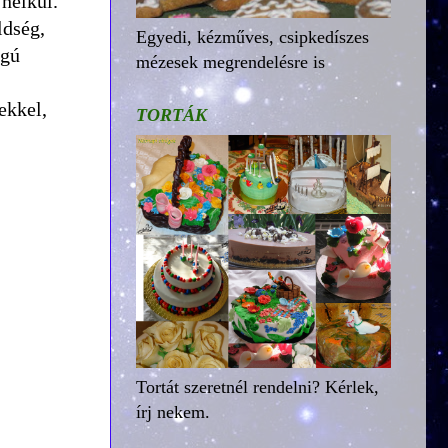
nélkül.
ldség,
Egyedi, kézműves, csipkedíszes
ágú
mézesek megrendelésre is
ekkel,
TORTÁK
Tortát szeretnél rendelni? Kérlek,
írj nekem.