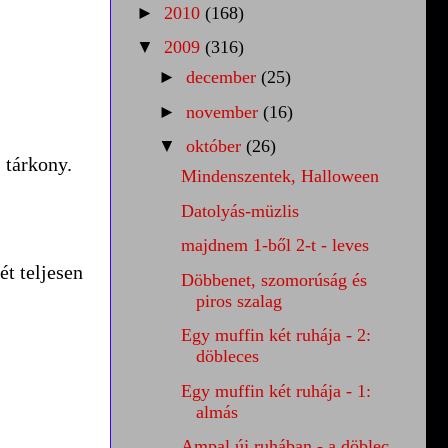
►
2010
(168)
▼
2009
(316)
►
december
(25)
►
november
(16)
▼
október
(26)
) tárkony.
Mindenszentek, Halloween
Datolyás-müzlis
majdnem 1-ből 2-t - leves
ét teljesen
Döbbenet, szomorúság és
piros szalag
Egy muffin két ruhája - 2:
döbleces
Egy muffin két ruhája - 1:
almás
Ampal új ruhában - a döblec