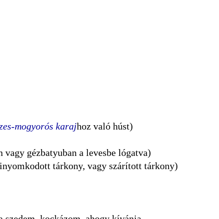
zes-mogyorós karaj
hoz való húst)
an vagy gézbatyuban a levesbe lógatva)
kinyomkodott tárkony, vagy szárított tárkony)
a szedem, kockázom, ahogy kívánja.