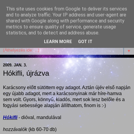
This site uses cookies from Google to deliver its services
Garffyka
and to analyze traffic. Your IP address and user-agent are
shared with Google along with performance and security
metrics to ensure quality of service, generate usage
Szösszenetek a konyhámból, az életemből. Mosollyal,
statistics, and to detect and address abuse.
receptekkel, vidámsággal, marcipánnal, csokival.
LEARN MORE
GOT IT
▼
2009. JAN. 3.
Hókifli, újrázva
Karácsony előtt sütöttem egy adagot. Aztán újév első napján
egy újabb adagot, mert a karácsonyinak már híre-hamva
sem volt. Gyors, könnyű, kiadós, mert sok lesz belőle és a
fogyási sebessége alapján állíthatom, finom is :-)
Hókifli
- dióval, mandulával
hozzávalók
(kb 60-70 db)