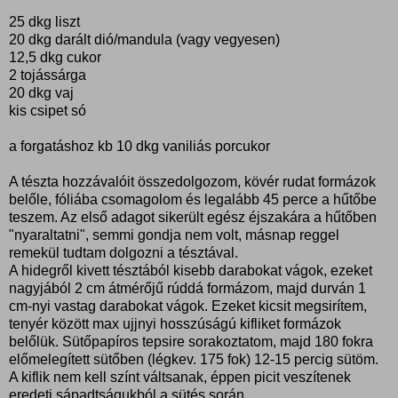
25 dkg liszt
20 dkg darált dió/mandula (vagy vegyesen)
12,5 dkg cukor
2 tojássárga
20 dkg vaj
kis csipet só
a forgatáshoz kb 10 dkg vaniliás porcukor
A tészta hozzávalóit összedolgozom, kövér rudat formázok
belőle, fóliába csomagolom és legalább 45 perce a hűtőbe
teszem. Az első adagot sikerült egész éjszakára a hűtőben
"nyaraltatni", semmi gondja nem volt, másnap reggel
remekül tudtam dolgozni a tésztával.
A hidegről kivett tésztából kisebb darabokat vágok, ezeket
nagyjából 2 cm átmérőjű rúddá formázom, majd durván 1
cm-nyi vastag darabokat vágok. Ezeket kicsit megsirítem,
tenyér között max ujjnyi hosszúságú kifliket formázok
belőlük. Sütőpapíros tepsire sorakoztatom, majd 180 fokra
előmelegített sütőben (légkev. 175 fok) 12-15 percig sütöm.
A kiflik nem kell színt váltsanak, éppen picit veszítenek
eredeti sápadtságukból a sütés során.