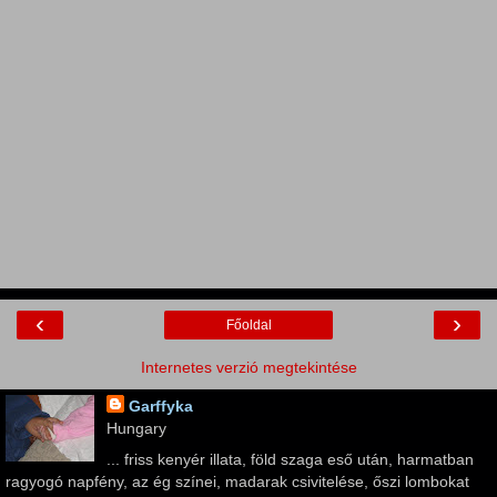
‹
›
Főoldal
Internetes verzió megtekintése
Garffyka
Hungary
... friss kenyér illata, föld szaga eső után, harmatban
ragyogó napfény, az ég színei, madarak csivitelése, őszi lombokat