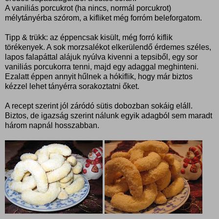
A vaniliás porcukrot (ha nincs, normál porcukrot)
mélytányérba szórom, a kifliket még forróm beleforgatom.
Tipp & trükk: az éppencsak kisült, még forró kiflik
törékenyek. A sok morzsalékot elkerülendő érdemes széles,
lapos falapáttal alájuk nyúlva kivenni a tepsiből, egy sor
vaniliás porcukorra tenni, majd egy adaggal meghinteni.
Ezalatt éppen annyit hűlnek a hókiflik, hogy már biztos
kézzel lehet tányérra sorakoztatni őket.
A recept szerint jól záródó sütis dobozban sokáig eláll.
Biztos, de igazság szerint nálunk egyik adagból sem maradt
három napnál hosszabban.