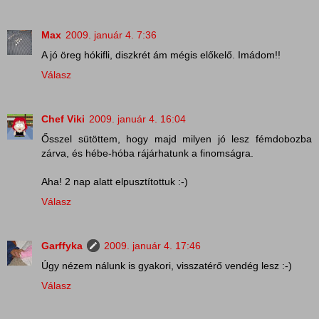
Max
2009. január 4. 7:36
A jó öreg hókifli, diszkrét ám mégis előkelő. Imádom!!
Válasz
Chef Viki
2009. január 4. 16:04
Ősszel sütöttem, hogy majd milyen jó lesz fémdobozba
zárva, és hébe-hóba rájárhatunk a finomságra.
Aha! 2 nap alatt elpusztítottuk :-)
Válasz
Garffyka
2009. január 4. 17:46
Úgy nézem nálunk is gyakori, visszatérő vendég lesz :-)
Válasz