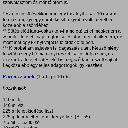
szétválasztom és már tálalom is.
* Az utolsó sütésekkor nem egy tucatnyit, csak 10 darabot
formáztam, így egy darab kicsit nagyobb volt, méretben
közelebb a zsömléhez.
** Sütés előtt langyoska (konyhameleg) tejjel megkenem a
zsömlék tetejét, majd rögtön sütés után megint átkenem, de
most már egy kk-nyi vajat is feloldok a tejben.
*** Kipróbáltam sajtosan is: dagasztás után, két zsömlényi
tésztához egy bő maroknyi reszelt sajtot dolgoztam, és
ezeknek a tetejét sütés előtt is megszórtam reszelt sajttal.
Legközelebb egy teljes adagot fogok így készíteni.
Korpás zsömle
(1 adag = 10 db)
hozzávalók
140 ml tej
140 ml víz
225 gr teljeskiőrlésű liszt
225 gr fehérítetlen fehér kenyérliszt (BL-55)
7,5 ml (1 1/2 tk) só