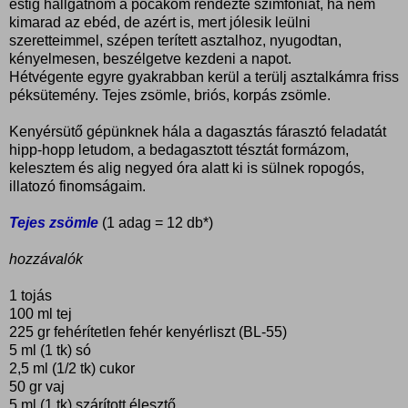
estig hallgatnom a pocakom rendezte szimfóniát, ha nem
kimarad az ebéd, de azért is, mert jólesik leülni
szeretteimmel, szépen terített asztalhoz, nyugodtan,
kényelmesen, beszélgetve kezdeni a napot.
Hétvégente egyre gyakrabban kerül a terülj asztalkámra friss
péksütemény. Tejes zsömle, briós, korpás zsömle.
Kenyérsütő gépünknek hála a dagasztás fárasztó feladatát
hipp-hopp letudom, a bedagasztott tésztát formázom,
kelesztem és alig negyed óra alatt ki is sülnek ropogós,
illatozó finomságaim.
Tejes zsömle
(1 adag = 12 db*)
hozzávalók
1 tojás
100 ml tej
225 gr fehérítetlen fehér kenyérliszt (BL-55)
5 ml (1 tk) só
2,5 ml (1/2 tk) cukor
50 gr vaj
5 ml (1 tk) szárított élesztő