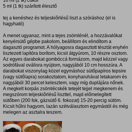
10 ml (2 tk) cukor
5 ml (1 tk) szárított élesztő
tej a kenéshez és teljeskiőrlésű liszt a szóráshoz (el is
hagyható)
A menet ugyanaz, mint a tejes zsömlénél, a hozzávalókat
kenyérsütő gépbe pakolom, beállítom és elindítom a
dagasztó programot. A hólyagosra dagasztott tésztát enyhén
lisztezett lapítóra borítom, kicsit átgyúrom, 10 részre osztom.
Az egyes darabokat gombóccá formázom, majd kézzel vagy
sodrófával oválisra nyújtom, nagyjából 10 cm hosszúra. A
darabokat viszonylag közel egymáshoz sütőpapíros tepsire
(vagy sütőlapra) sorakoztatom, konyharuhával letakarom és
nagyjából 30 percet kelesztem, vagy míg duplájára nőnek.
A megkelt korpás zsömlécskék tetejét tejjel megkenem és
megszórom teljeskiőrlésű liszttel, majd előmelegített
sütőben (200 fok, gázsütő 6. fokozat) 15-20 percig sütöm.
Kicsit hűlni hagyom, lazán szétválasztom egymástól és még
melegen az asztalra teszem.