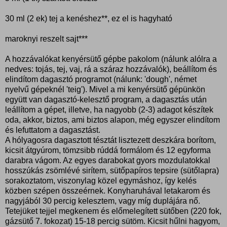
30 ml (2 ek) tej a kenéshez**, ez el is hagyható
maroknyi reszelt sajt***
A hozzávalókat kenyérsütő gépbe pakolom (nálunk alólra a
nedves: tojás, tej, vaj, rá a száraz hozzávalók), beállítom és
elindítom dagasztó programot (nálunk: 'dough', német
nyelvű gépeknél 'teig'). Mivel a mi kenyérsütő gépünkön
együtt van dagasztó-kelesztő program, a dagasztás után
leállítom a gépet, illetve, ha nagyobb (2-3) adagot készítek
oda, akkor, biztos, ami biztos alapon, még egyszer elindítom
és lefuttatom a dagasztást.
A hólyagosra dagasztott tésztát lisztezett deszkára borítom,
kicsit átgyúrom, tömzsibb rúddá formálom és 12 egyforma
darabra vágom. Az egyes darabokat gyors mozdulatokkal
hosszúkás zsömlévé sirítem, sütőpapíros tepsire (sütőlapra)
sorakoztatom, viszonylag közel egymáshoz, így kelés
közben szépen összeérnek. Konyharuhával letakarom és
nagyjából 30 percig kelesztem, vagy míg duplájára nő.
Tetejüket tejjel megkenem és előmelegített sütőben (220 fok,
gázsütő 7. fokozat) 15-18 percig sütöm. Kicsit hűlni hagyom,