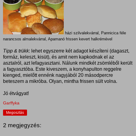
házi szilvalekvárral, Pannicica féle
narancsos almalekvárral, Apamanó frissen kevert halkrémével
Tipp & trükk
: lehet egyszerre két adagot készíteni (dagaszt,
formáz, keleszt, kisüt), és amit nem kapkodnak el az
asztalról, azt lefagyasztani. Nálunk mindkét zsömléből került
a fagyasztóba. Este kiveszem, a konyhapulton reggelre
kienged, mielőtt ennénk nagyjából 20 másodpercre
beteszem a mikróba. Olyan, mintha frissen sült volna.
Jó étvágyat!
Garffyka
Megosztás
2 megjegyzés: