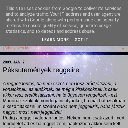
This site uses cookies from Google to deliver its services
Garffyka
and to analyze traffic. Your IP address and user-agent are
shared with Google along with performance and security
metrics to ensure quality of service, generate usage
Szösszenetek a konyhámból, az életemből. Mosollyal,
statistics, and to detect and address abuse.
receptekkel, vidámsággal, marcipánnal, csokival.
LEARN MORE
GOT IT
▼
2009. JAN. 7.
Péksütemények reggelire
A reggeli fontos, ha nem eszel, nem lesz erőd játszani, a
vonatoknak, az autóknak, de még a kirakósoknak is csak
akkor lesz erejük játszani, ha te ügyesen reggelizel.
- ezt
Manónak szoktuk mondogatni olyankor, ha már hálózsákban
elkezd tiltakozni, miszerint
baba nem jeggelizik, baba játszik
nagyot, most, nem jeggelizik!
Pedig a reggeli valóban fontos. Nekem nem csak azért, mert
lendületet ad és ha reggelizem, napközben akkor sem kell