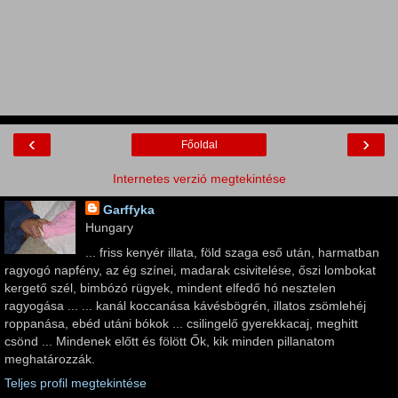
‹
›
Főoldal
Internetes verzió megtekintése
Garffyka
Hungary
... friss kenyér illata, föld szaga eső után, harmatban
ragyogó napfény, az ég színei, madarak csivitelése, őszi lombokat
kergető szél, bimbózó rügyek, mindent elfedő hó nesztelen
ragyogása ... ... kanál koccanása kávésbögrén, illatos zsömlehéj
roppanása, ebéd utáni bókok ... csilingelő gyerekkacaj, meghitt
csönd ... Mindenek előtt és fölött Ők, kik minden pillanatom
meghatározzák.
Teljes profil megtekintése