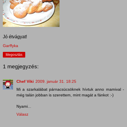
Jó étvágyat!
Garffyka
Megosztás
1 megjegyzés:
Chef Viki
2009. január 31. 18:25
Mi a szarkalábat párnacsücsöknek hívtuk anno mamival -
még talán jobban is szerettem, mint magát a fánkot :-)
Nyami...
Válasz