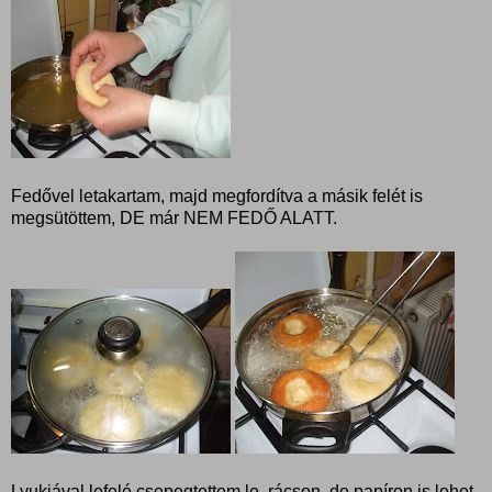
Fedővel letakartam, majd megfordítva a másik felét is
megsütöttem, DE már NEM FEDŐ ALATT.
Lyukjával lefelé csepegtettem le, rácson, de papíron is lehet.