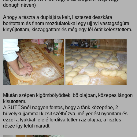
donugh néven)
Ahogy a tészta a duplájára kelt, lisztezett deszkára
borítottam és finom mozdulatokkal egy ujjnyi vastagságúra
kinyújtottam, kiszaggattam és még egy fél órát kelesztettem.
Miután szépen kigömbölyödtek, bő olajban, közepes lángon
kisütöttem.
A SÜTÉSnél nagyon fontos, hogy a fánk közepébe, 2
hüvelykujjammal kicsit széthúzva, mélyedést nyomtam és
ezzel a lyukkal lefelé fordítva tettem az olajba, a lisztes
része így felül maradt.