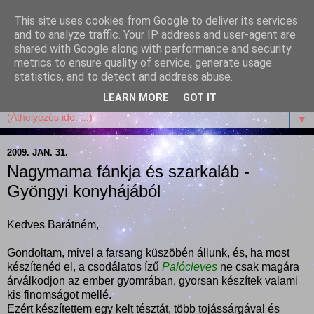
This site uses cookies from Google to deliver its services
Garffyka
and to analyze traffic. Your IP address and user-agent are
shared with Google along with performance and security
metrics to ensure quality of service, generate usage
Szösszenetek a konyhámból, az életemből. Mosollyal,
statistics, and to detect and address abuse.
receptekkel, vidámsággal, marcipánnal, csokival.
LEARN MORE
GOT IT
▼
2009. JAN. 31.
Nagymama fánkja és szarkaláb -
Gyöngyi konyhájából
Kedves Barátném,
Gondoltam, mivel a farsang küszöbén állunk, és, ha most
készítenéd el, a csodálatos ízű
Palócleves
ne csak magára
árválkodjon az ember gyomrában, gyorsan készítek valami
kis finomságot mellé.
Ezért készítettem egy kelt tésztát, több tojássárgával és