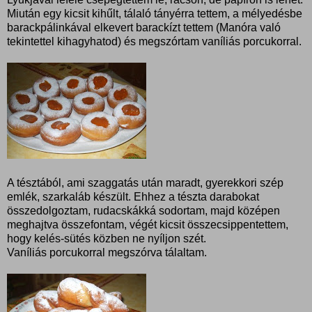
Miután egy kicsit kihűlt, tálaló tányérra tettem, a mélyedésbe
barackpálinkával elkevert barackízt tettem (Manóra való
tekintettel kihagyhatod) és megszórtam vaníliás porcukorral.
A tésztából, ami szaggatás után maradt, gyerekkori szép
emlék, szarkaláb készült. Ehhez a tészta darabokat
összedolgoztam, rudacskákká sodortam, majd középen
meghajtva összefontam, végét kicsit összecsippentettem,
hogy kelés-sütés közben ne nyíljon szét.
Vaníliás porcukorral megszórva tálaltam.