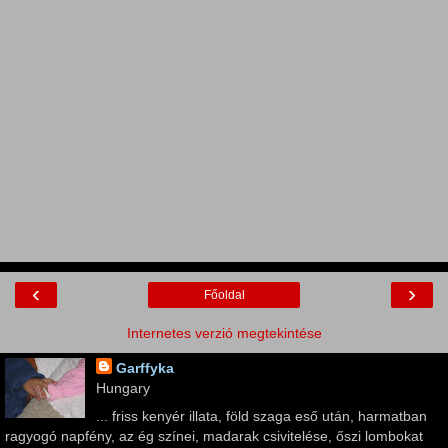
‹
›
Főoldal
Internetes verzió megtekintése
Garffyka
Hungary
... friss kenyér illata, föld szaga eső után, harmatban
ragyogó napfény, az ég színei, madarak csivitelése, őszi lombokat