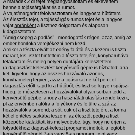
A maradék 2 dl tejet meglangyosítottam és elkevertem
benne a tojássárgákat és a rumot.
A vajat/margarint felolvasztottam és langyosra hűtöttem.
Az élesztős tejet, a tojássárgás-rumos tejet és a langyos
vajat
apránként
a liszthez dolgoztam és alaposan
kidagasztottam.
"Amíg csepeg a padlás" - mondogatták régen, azaz, amíg az
ember homloka verejtékezni nem kezd.
Amikor a tészta elvált az edény falától és a kezem is tiszta
maradt, kis lisztet hintettem a tészta tetejére, konyharuhával
letakartam és meleg helyen duplájára kelesztettem.
(a dagasztást-kelesztést kenyérsütő gépre is bízhatod; arra
kell figyelni, hogy az összes hozzávaló azonos,
konyhameleg legyen, azaz a tojásokat ne két perccel
dagasztás előtt kapd ki a hűtőből, és liszt se legyen spájsz-
hideg; természetesen a hozzávalókat olyan sorban tedd a
kenyérsütő gépbe, ahogy a használati utasítás rendelkezik,
pl az enyémben alólra a folyékony és felülre a száraz
hozzávalók a sorrend; a sót, cukrot a liszt tetejére, a forma
két ellentétes sarkába teszem, az élesztőt pedig a liszt
közepébe kialakított kis mélyedésbe, úgy, hogy ne érjen a
folyadékhoz; dagaszt-keleszt programot indítok, a legtöbb
kenyérsütő gépnél 7-es vagy 8-as program, teigt vagy