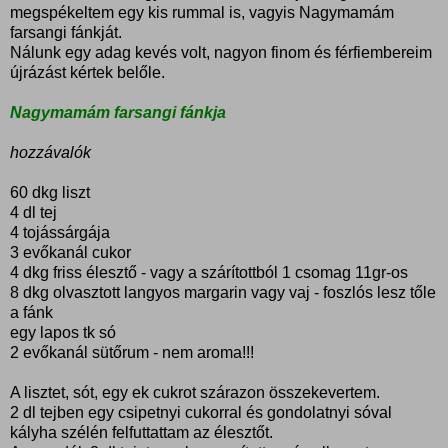
megspékeltem egy kis rummal is, vagyis Nagymamám
farsangi fánkját.
Nálunk egy adag kevés volt, nagyon finom és férfiembereim
újrázást kértek belőle.
Nagymamám farsangi fánkja
hozzávalók
60 dkg liszt
4 dl tej
4 tojássárgája
3 evőkanál cukor
4 dkg friss élesztő - vagy a szárítottból 1 csomag 11gr-os
8 dkg olvasztott langyos margarin vagy vaj - foszlós lesz tőle
a fánk
egy lapos tk só
2 evőkanál sütőrum - nem aroma!!!
A lisztet, sót, egy ek cukrot szárazon összekevertem.
2 dl tejben egy csipetnyi cukorral és gondolatnyi sóval
kályha szélén felfuttattam az élesztőt.