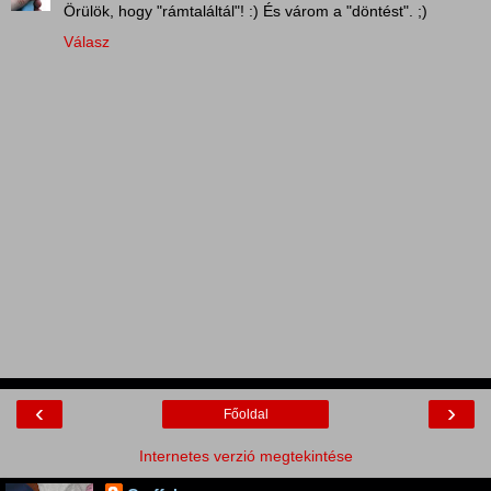
Örülök, hogy "rámtaláltál"! :) És várom a "döntést". ;)
Válasz
‹
›
Főoldal
Internetes verzió megtekintése