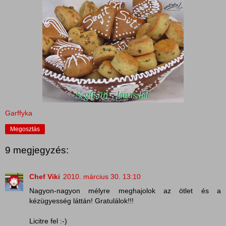
Garffyka
Megosztás
9 megjegyzés:
Chef Viki
2010. március 30. 13:10
Nagyon-nagyon mélyre meghajolok az ötlet és a
kézügyesség láttán! Gratulálok!!!
Licitre fel :-)