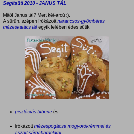
Segítsüti 2010 - JANUS TÁL
Mitől Janus tál? Mert két-arcú :).
A sűrűn, szépen írókázott
narancsos-gyömbéres
mézeskalács tál
egyik felében édes sütik:
pisztáciás biberle
és
írókázott
mézespogácsa mogyorókrémmel és
aszalt sárgabarackkal,