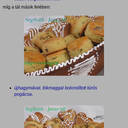
míg a tál másik felében:
újhagymával, tökmaggal bolondított túrós
pogácsa
.