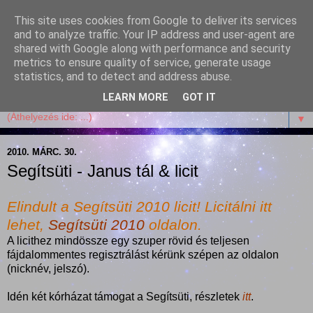
This site uses cookies from Google to deliver its services
Garffyka
and to analyze traffic. Your IP address and user-agent are
shared with Google along with performance and security
metrics to ensure quality of service, generate usage
Szösszenetek a konyhámból, az életemből. Mosollyal,
statistics, and to detect and address abuse.
receptekkel, vidámsággal, marcipánnal, csokival.
LEARN MORE
GOT IT
▼
2010. MÁRC. 30.
Segítsüti - Janus tál & licit
Elindult a Segítsüti 2010 licit! Licitálni itt
lehet,
Segítsüti 2010
oldalon.
A licithez mindössze egy szuper rövid és teljesen
fájdalommentes regisztrálást kérünk szépen az oldalon
(nicknév, jelszó).
Idén két kórházat támogat a Segítsüti, részletek
itt
.