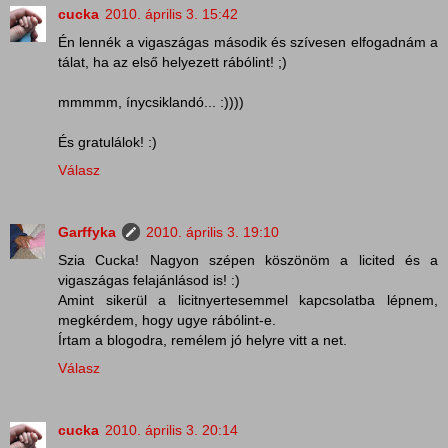
cucka
2010. április 3. 15:42
Én lennék a vigaszágas második és szívesen elfogadnám a
tálat, ha az első helyezett rábólint! ;)
mmmmm, ínycsiklandó... :))))
És gratulálok! :)
Válasz
Garffyka
2010. április 3. 19:10
Szia Cucka! Nagyon szépen köszönöm a licited és a
vigaszágas felajánlásod is! :)
Amint sikerül a licitnyertesemmel kapcsolatba lépnem,
megkérdem, hogy ugye rábólint-e.
Írtam a blogodra, remélem jó helyre vitt a net.
Válasz
cucka
2010. április 3. 20:14