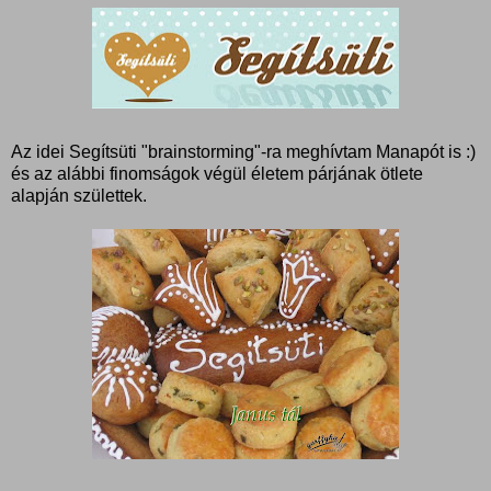
Az idei Segítsüti "brainstorming"-ra meghívtam Manapót is :)
és az alábbi finomságok végül életem párjának ötlete
alapján születtek.