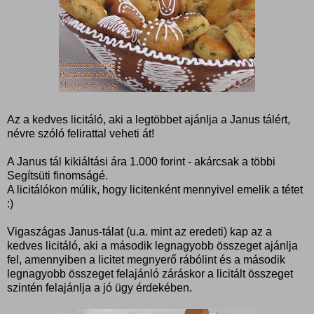
Az a kedves licitáló, aki a legtöbbet ajánlja a Janus tálért,
névre szóló felirattal veheti át!
A Janus tál kikiáltási ára 1.000 forint - akárcsak a többi
Segítsüti finomságé.
A licitálókon múlik, hogy licitenként mennyivel emelik a tétet
:)
Vigaszágas Janus-tálat (u.a. mint az eredeti) kap az a
kedves licitáló, aki a második legnagyobb összeget ajánlja
fel, amennyiben a licitet megnyerő rábólint és a második
legnagyobb összeget felajánló záráskor a licitált összeget
szintén felajánlja a jó ügy érdekében.