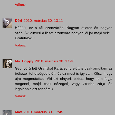
Válasz
Dóri
2010. március 30. 13:11
Húúúú, ez a tál szenzációs! Nagyon ötletes és nagyon
szép. Aki elnyeri a licitet bizonyára nagyon jól jár majd vele.
Gratulálok!!!
Válasz
Ms. Poppy
2010. március 30. 17:40
Gyönyörű lett Graffyka! Karácsony előtt is csak ámultam az
írókázó- tehetséged előtt, és ez most is így van. Köszi, hogy
újra megmutattad. Aki ezt elnyeri, biztos, hogy nem fogja
megenni, majd csak nézegeti, vagy vitrinbe zárja...én
legalábbis ezt tenném:)
Válasz
Max
2010. március 30. 17:45