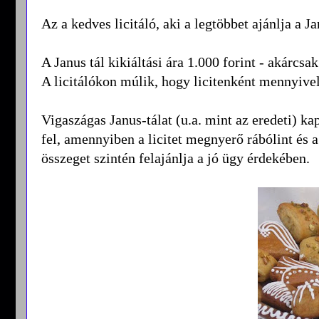
Az a kedves licitáló, aki a legtöbbet ajánlja a Jan
A Janus tál kikiáltási ára 1.000 forint - akárcsa
A licitálókon múlik, hogy licitenként mennyivel 
Vigaszágas Janus-tálat (u.a. mint az eredeti) ka
fel, amennyiben a licitet megnyerő rábólint és a
összeget szintén felajánlja a jó ügy érdekében.