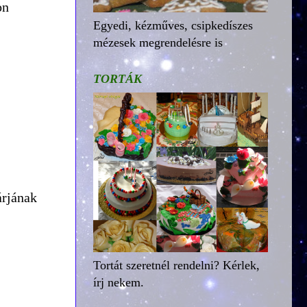
on
Egyedi, kézműves, csipkedíszes
mézesek megrendelésre is
TORTÁK
árjának
Tortát szeretnél rendelni? Kérlek,
írj nekem.