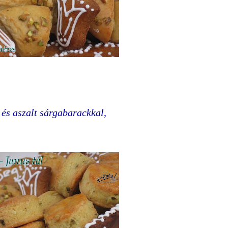
s aszalt sárgabarackkal,