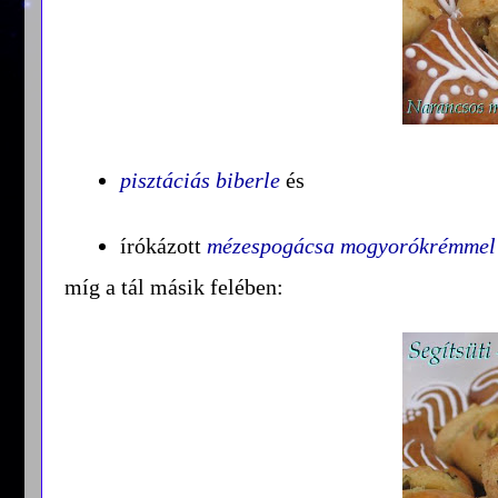
pisztáciás biberle
és
írókázott
mézespogácsa mogyorókrémmel é
míg a tál másik felében: