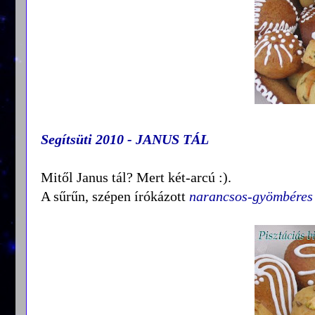
Segítsüti 2010 - JANUS TÁL
Mitől Janus tál? Mert két-arcú :).
A sűrűn, szépen írókázott
narancsos-gyömbéres 