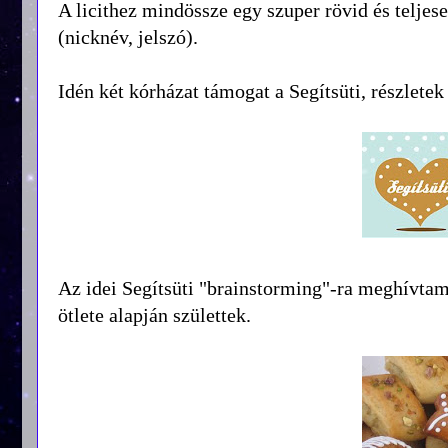
A licithez mindössze egy szuper rövid és teljes
(nicknév, jelszó).
Idén két kórházat támogat a Segítsüti, részlete
Az idei Segítsüti "brainstorming"-ra meghívtam
ötlete alapján születtek.