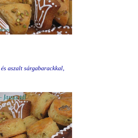
s aszalt sárgabarackkal,