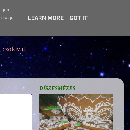
-agent
LEARN MORE
GOT IT
e usage
 csokival.
DÍSZESMÉZES