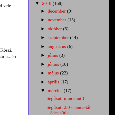
▼
2010
(168)
d vele.
►
december
(9)
►
november
(15)
►
október
(5)
►
szeptember
(14)
►
augusztus
(6)
 Köszi,
►
július
(3)
árja...én
►
június
(18)
►
május
(22)
►
április
(17)
▼
március
(17)
Segítsüti mindenütt!
Segítsüti 2.0 - Janus-tál:
édes sütik