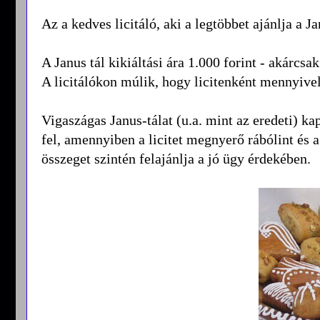
Az a kedves licitáló, aki a legtöbbet ajánlja a Jan
A Janus tál kikiáltási ára 1.000 forint - akárcsa
A licitálókon múlik, hogy licitenként mennyivel 
Vigaszágas Janus-tálat (u.a. mint az eredeti) ka
fel, amennyiben a licitet megnyerő rábólint és a
összeget szintén felajánlja a jó ügy érdekében.