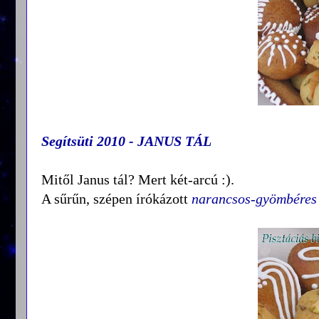
Segítsüti 2010 - JANUS TÁL
Mitől Janus tál? Mert két-arcú :).
A sűrűn, szépen írókázott
narancsos-gyömbéres 