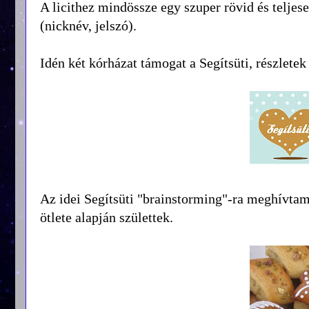
A licithez mindössze egy szuper rövid és teljes
(nicknév, jelszó).
Idén két kórházat támogat a Segítsüti, részlete
Az idei Segítsüti "brainstorming"-ra meghívtam
ötlete alapján születtek.