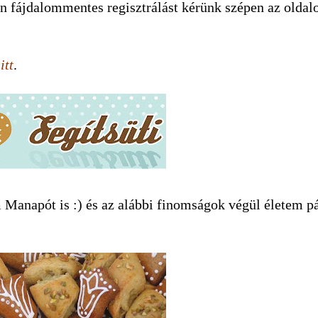
en fájdalommentes regisztrálást kérünk szépen az oldal
k
itt
.
 Manapót is :) és az alábbi finomságok végül életem p