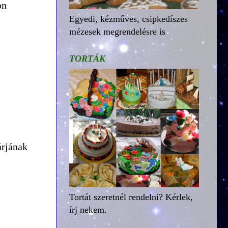
on
Egyedi, kézműves, csipkedíszes
mézesek megrendelésre is
TORTÁK
árjának
Tortát szeretnél rendelni? Kérlek,
írj nekem.