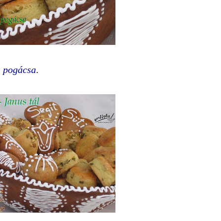
s pogácsa
.