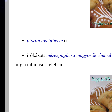
pisztáciás biberle
és
írókázott
mézespogácsa mogyorókrémmel é
míg a tál másik felében: