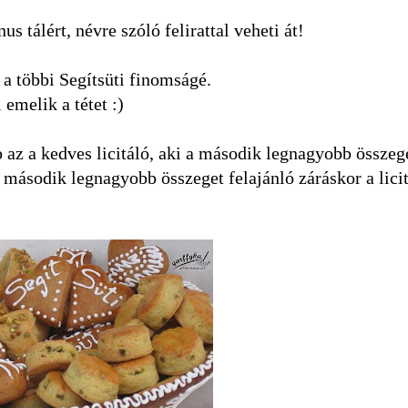
us tálért, névre szóló felirattal veheti át!
k a többi Segítsüti finomságé.
emelik a tétet :)
p az a kedves licitáló, aki a második legnagyobb összege
 második legnagyobb összeget felajánló záráskor a licit