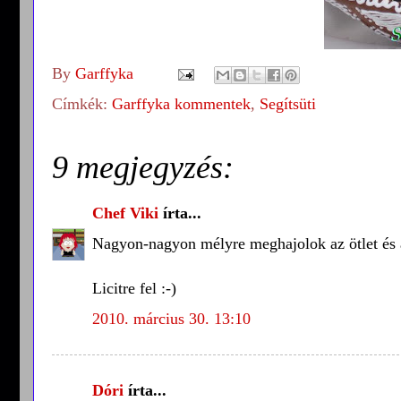
By
Garffyka
Címkék:
Garffyka kommentek
,
Segítsüti
9 megjegyzés:
Chef Viki
írta...
Nagyon-nagyon mélyre meghajolok az ötlet és a
Licitre fel :-)
2010. március 30. 13:10
Dóri
írta...