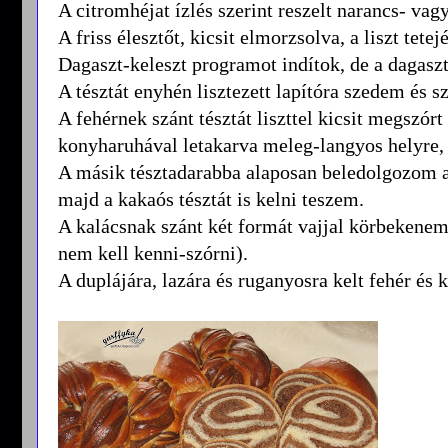
A citromhéjat ízlés szerint reszelt narancs- vagy
A friss élesztőt, kicsit elmorzsolva, a liszt tete
Dagaszt-keleszt programot indítok, de a dagaszt
A tésztát enyhén lisztezett lapítóra szedem és 
A fehérnek szánt tésztát liszttel kicsit megszórt
konyharuhával letakarva meleg-langyos helyre, 
A másik tésztadarabba alaposan beledolgozom a r
majd a kakaós tésztát is kelni teszem.
A kalácsnak szánt két formát vajjal körbekenem, 
nem kell kenni-szórni).
A duplájára, lazára és ruganyosra kelt fehér és 