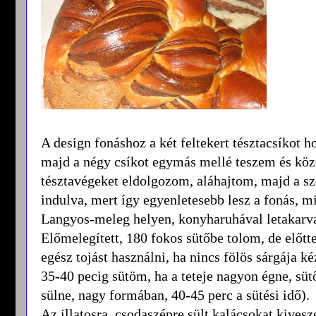
A design fonáshoz a két feltekert tésztacsíkot
majd a négy csíkot egymás mellé teszem és közé
tésztavégeket eldolgozom, aláhajtom, majd a s
indulva, mert így egyenletesebb lesz a fonás, m
Langyos-meleg helyen, konyharuhával letakarva 
Előmelegített, 180 fokos sütőbe tolom, de előtte
egész tojást használni, ha nincs fölös sárgája ké
35-40 pecig sütöm, ha a teteje nagyon égne, süt
sülne, nagy formában, 40-45 perc a sütési idő).
Az illatosra, csodaszépre sült kalácsokat kives