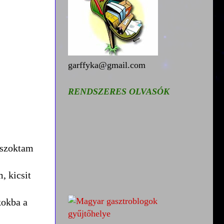
garffyka@gmail.com
RENDSZERES OLVASÓK
 szoktam
, kicsit
kokba a