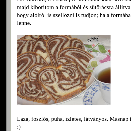
majd kiborítom a formából és sütőrácsra állítva
hogy alólról is szellőzni is tudjon; ha a formá
lenne.
Laza, foszlós, puha, ízletes, látványos. Másna
:)