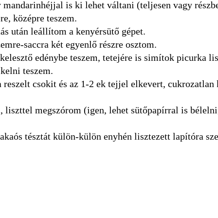
 mandarinhéjjal is ki lehet váltani (teljesen vagy részb
jére, középre teszem.
ás után leállítom a kenyérsütő gépet.
szemre-saccra két egyenlő részre osztom.
 kelesztő edénybe teszem, tetejére is simítok picurka lis
kelni teszem.
eszelt csokit és az 1-2 ek tejjel elkevert, cukrozatlan
liszttel megszórom (igen, lehet sütőpapírral is bélelni
kakaós tésztát külön-külön enyhén lisztezett lapítóra s