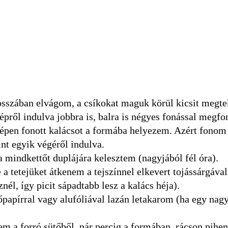
 hosszában elvágom, a csíkokat maguk körül kicsit megt
pről indulva jobbra is, balra is négyes fonással megf
zépen fonott kalácsot a formába helyezem. Azért fonom
int egyik végéről indulva.
mindkettőt duplájára kelesztem (nagyjából fél óra).
 a tetejüket átkenem a tejszínnel elkevert tojássárgával
znél, így picit sápadtabb lesz a kalács héja).
őpapírral vagy alufóliával lazán letakarom (ha egy nag
zem a forró sütőből, pár percig a formában, rácson pihe