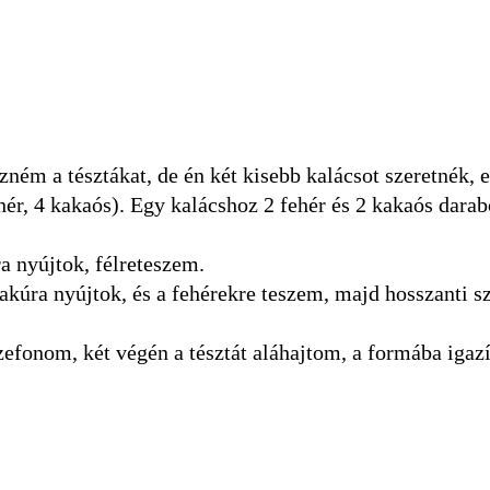
ném a tésztákat, de én két kisebb kalácsot szeretnék, e
hér, 4 kakaós). Egy kalácshoz 2 fehér és 2 kakaós darab
ra nyújtok, félreteszem.
lakúra nyújtok, és a fehérekre teszem, majd hosszanti sz
szefonom, két végén a tésztát aláhajtom, a formába igaz