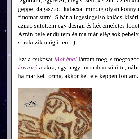
izgultam, egyrészt, még sosem készült az én 
géppel dagasztott kalácsai mindig olyan könnyű
finomat sütni. S bár a legeslegelső kalács-kísér
aznap sütöttem egy design és két emeletes fonot
Aztán belelendültem és ma már elég sok pehelykö
sorakozik mögöttem :).
Ezt a csíkosat
Mohánál
láttam meg, s megfogott
koszorú
alakra, egy nagy formában sütötte, nálu
ha már két forma, akkor kétféle képpen fontam.