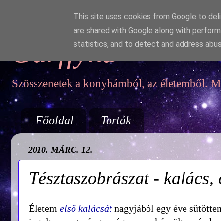
This site uses cookies from Google to deliv
are shared with Google along with perform
Garffyka
statistics, and to detect and address abus
Szösszenetek a konyhámból, az életemből. Mo
Főoldal
Torták
2010. MÁRC. 12.
Tésztaszobrászat - kalács,
Életem
első kalácsát
nagyjából egy éve sütötte