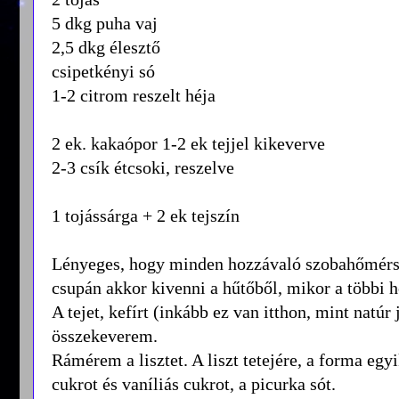
5 dkg puha vaj
2,5 dkg élesztő
csipetkényi só
1-2 citrom reszelt héja
2 ek. kakaópor 1-2 ek tejjel kikeverve
2-3 csík étcsoki, reszelve
1 tojássárga + 2 ek tejszín
Lényeges, hogy minden hozzávaló szobahőmérsékl
csupán akkor kivenni a hűtőből, mikor a többi 
A tejet, kefírt (inkább ez van itthon, mint natú
összekeverem.
Rámérem a lisztet. A liszt tetejére, a forma egy
cukrot és vaníliás cukrot, a picurka sót.