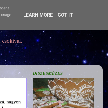
-agent
LEARN MORE
GOT IT
e usage
 csokival.
DÍSZESMÉZES
zzá, nagyon