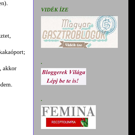
en).
VIDÉK ÍZE
ztet,
 kakaóport;
.
, akkor
zedem.
.