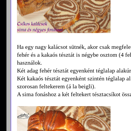
Ha egy nagy kalácsot sütnék, akor csak megfelez
fehér és a kakaós tésztát is négybe osztom (4 fe
használok.
Két adag fehér tésztát egyenként téglalap alakú
Két kakaós tésztát egyenként szintén téglalap a
szorosan feltekerem (á la beigli).
A sima fonáshoz a két feltekert tésztacsíkot ös