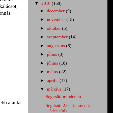
▼
2010
(168)
kalácsot,
►
december
(9)
lonnás"
►
november
(15)
►
október
(5)
►
szeptember
(14)
►
augusztus
(6)
►
július
(3)
►
június
(18)
►
május
(22)
►
április
(17)
▼
március
(17)
Segítsüti mindenütt!
ebb ajánlás
Segítsüti 2.0 - Janus-tál:
édes sütik