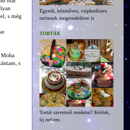
őbb már
olyan
Egyedi, kézműves, csipkedíszes
fel, s még
mézesek megrendelésre is
ke
TORTÁK
. Moha
zántam, s
Tortát szeretnél rendelni? Kérlek,
írj nekem.