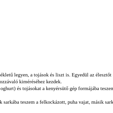
etű legyen, a tojások és liszt is. Egyedül az élesztőt
hozzávaló kiméréséhez kezdek.
r joghurt) és tojásokat a kenyérsütő gép formájába teszem
ik sarkába teszem a felkockázott, puha vajat, másik sar