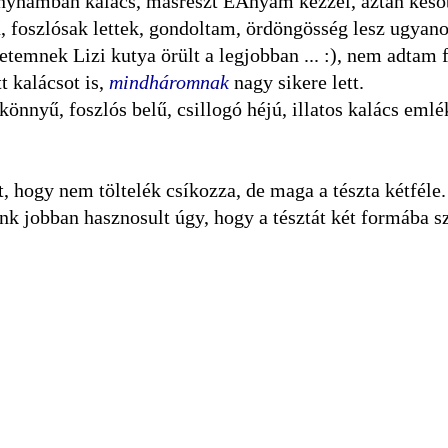
konyhámban kalács, másrészt ÉAnyám kézzel, aztán kés
, foszlósak lettek, gondoltam, ördöngösség lesz ugyan
letemnek Lizi kutya örült a legjobban ... :), nem adtam 
t kalácsot is,
mindháromnak
nagy sikere lett.
nnyű, foszlós belű, csillogó héjú, illatos kalács emlé
, hogy nem töltelék csíkozza, de maga a tészta kétféle
nk jobban hasznosult úgy, hogy a tésztát két formába s