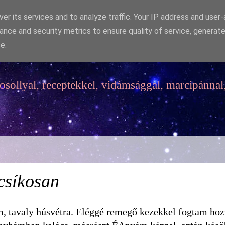
er its services and to analyze traffic. Your IP address and user
ance and security metrics to ensure quality of service, generat
e.
sollyal, receptekkel, vidámsággal, marcipánnal,
 csíkosan
m, tavaly húsvétra. Eléggé remegő kezekkel fogtam ho