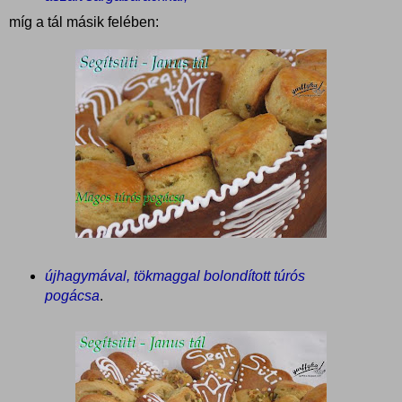
míg a tál másik felében:
újhagymával, tökmaggal bolondított túrós
pogácsa
.