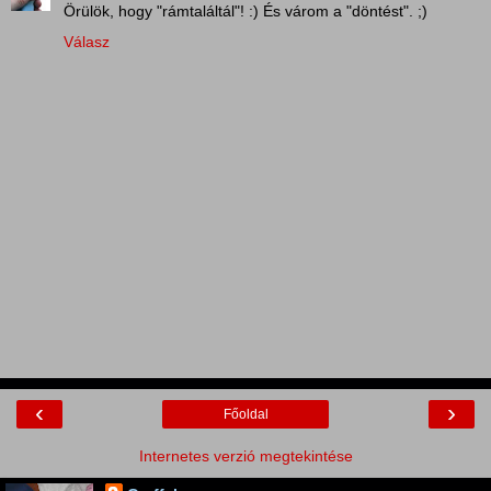
Örülök, hogy "rámtaláltál"! :) És várom a "döntést". ;)
Válasz
‹
›
Főoldal
Internetes verzió megtekintése