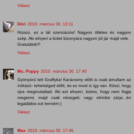
Válasz
Dóri
2010. március 30. 13:11
Húúúú, ez a tál szenzációs! Nagyon ötletes és nagyon
szép. Aki elnyeri a licitet bizonyára nagyon jól jár majd vele.
Gratulálok!!!
Válasz
Ms. Poppy
2010. március 30. 17:40
Gyönyörű lett Graffyka! Karácsony előtt is csak ámultam az
írókázó- tehetséged előtt, és ez most is így van. Köszi, hogy
újra megmutattad. Aki ezt elnyeri, biztos, hogy nem fogja
megenni, majd csak nézegeti, vagy vitrinbe zárja...én
legalábbis ezt tenném:)
Válasz
Max
2010. március 30. 17:45