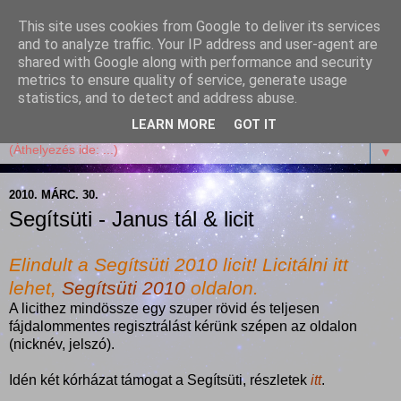
This site uses cookies from Google to deliver its services
Garffyka
and to analyze traffic. Your IP address and user-agent are
shared with Google along with performance and security
metrics to ensure quality of service, generate usage
Szösszenetek a konyhámból, az életemből. Mosollyal,
statistics, and to detect and address abuse.
receptekkel, vidámsággal, marcipánnal, csokival.
LEARN MORE
GOT IT
▼
2010. MÁRC. 30.
Segítsüti - Janus tál & licit
Elindult a Segítsüti 2010 licit! Licitálni itt
lehet,
Segítsüti 2010
oldalon.
A licithez mindössze egy szuper rövid és teljesen
fájdalommentes regisztrálást kérünk szépen az oldalon
(nicknév, jelszó).
Idén két kórházat támogat a Segítsüti, részletek
itt
.