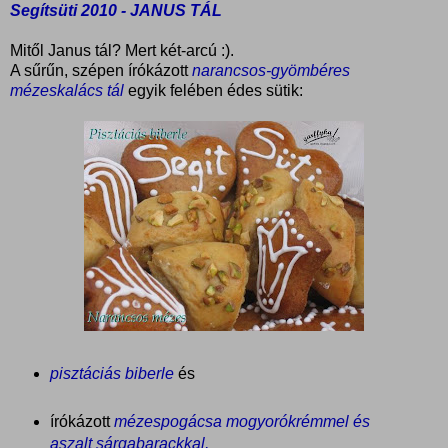
Segítsüti 2010 - JANUS TÁL
Mitől Janus tál? Mert két-arcú :).
A sűrűn, szépen írókázott
narancsos-gyömbéres
mézeskalács tál
egyik felében édes sütik:
pisztáciás biberle
és
írókázott
mézespogácsa mogyorókrémmel és
aszalt sárgabarackkal,