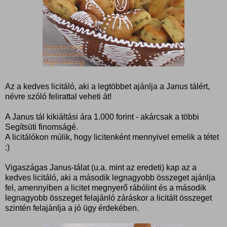
Az a kedves licitáló, aki a legtöbbet ajánlja a Janus tálért,
névre szóló felirattal veheti át!
A Janus tál kikiáltási ára 1.000 forint - akárcsak a többi
Segítsüti finomságé.
A licitálókon múlik, hogy licitenként mennyivel emelik a tétet
:)
Vigaszágas Janus-tálat (u.a. mint az eredeti) kap az a
kedves licitáló, aki a második legnagyobb összeget ajánlja
fel, amennyiben a licitet megnyerő rábólint és a második
legnagyobb összeget felajánló záráskor a licitált összeget
szintén felajánlja a jó ügy érdekében.