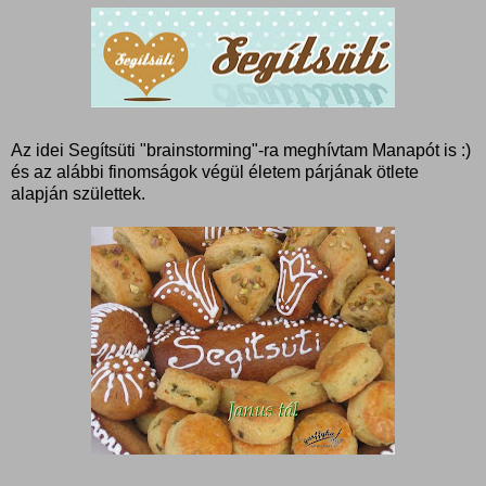
Az idei Segítsüti "brainstorming"-ra meghívtam Manapót is :)
és az alábbi finomságok végül életem párjának ötlete
alapján születtek.