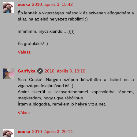
cucka
2010. április 3. 15:42
Én lennék a vigaszágas második és szívesen elfogadnám a
tálat, ha az első helyezett rábólint! ;)
mmmmm, ínycsiklandó... :))))
És gratulálok! :)
Válasz
Garffyka
2010. április 3. 19:10
Szia Cucka! Nagyon szépen köszönöm a licited és a
vigaszágas felajánlásod is! :)
Amint sikerül a licitnyertesemmel kapcsolatba lépnem,
megkérdem, hogy ugye rábólint-e.
Írtam a blogodra, remélem jó helyre vitt a net.
Válasz
cucka
2010. április 3. 20:14