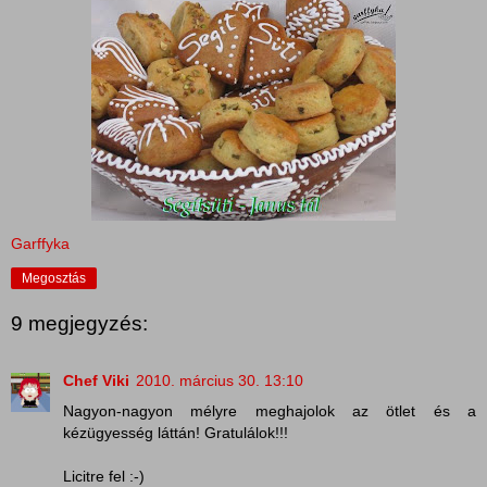
Garffyka
Megosztás
9 megjegyzés:
Chef Viki
2010. március 30. 13:10
Nagyon-nagyon mélyre meghajolok az ötlet és a
kézügyesség láttán! Gratulálok!!!
Licitre fel :-)