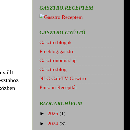
GASZTRO.RECEPTEM
GASZTRO-GYŰJTŐ
Gasztro blogok
Freeblog.gasztro
Gasztronomia.lap
Gasztro.blog
evállt
NLC CafeTV Gasztro
észtához
Pink.hu Recepttár
 közben
BLOGARCHÍVUM
►
2026
(1)
►
2024
(3)