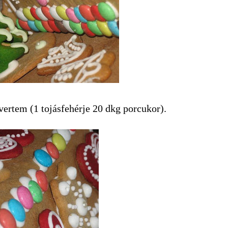
evertem (1 tojásfehérje 20 dkg porcukor).