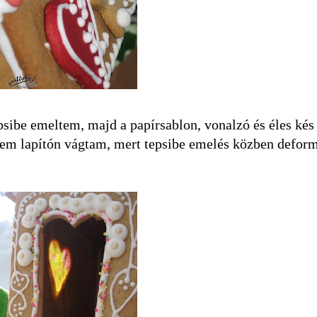
epsibe emeltem, majd a papírsablon, vonalzó és éles kés
t nem lapítón vágtam, mert tepsibe emelés közben defor