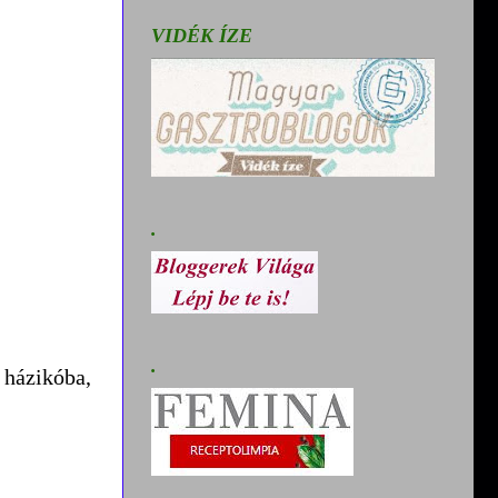
VIDÉK ÍZE
.
.
 házikóba,