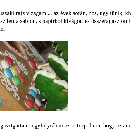
zaki rajz vizsgám ... az évek során, nos, úgy tűnik, k
 lett a sablon, s papírból kivágott és összeragasztott 
án.
gasztgattam, egyfolytában azon törpöltem, hogy az a