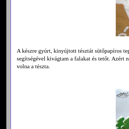
A készre gyúrt, kinyújtott tésztát sütőpapíros t
segítségével kivágtam a falakat és tetőt. Azér
volna a tészta.