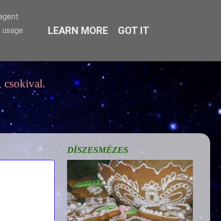
-agent
LEARN MORE
GOT IT
e usage
 csokival.
DÍSZESMÉZES