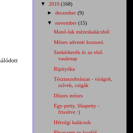
▼
2010
(168)
►
december
(9)
▼
november
(15)
Manó-lak mézeskalácsból
Mézes adventi koszorú
Szekérkerék és az első
vasárnap
málódott
Ripityóka
Tésztaszobrászat - virágok,
szívek, csigák
Díszes mézes
Egy-petty, libapetty -
frissítve :)
Hétvégi kalácsok
Pávaszem vs kuglóf