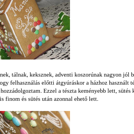
ek, tálnak, keksznek, adventi koszorúnak nagyon jól b
ogy felhasználás előtti átgyúráskor a házhoz használt t
g hozzádolgoztam. Ezzel a tészta keményebb lett, sütés
s finom és sütés után azonnal ehető lett.