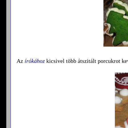
Az
írókához
kicsivel több átszitált porcukrot k