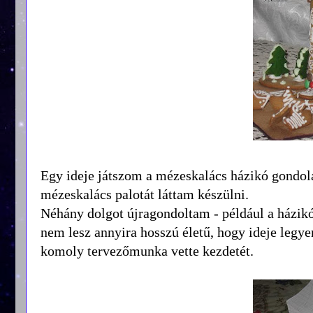
Egy ideje játszom a mézeskalács házikó gondol
mézeskalács palotát láttam készülni.
Néhány dolgot újragondoltam - például a házikó
nem lesz annyira hosszú életű, hogy ideje legye
komoly tervezőmunka vette kezdetét.