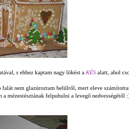
atával, s ehhez kaptam nagy lökést a
KÉS
alatt, ahol cs
 falát nem glazúroztam belülről, mert eleve számította
n a mézestésztának felpuhulni a levegő nedvességétől :)