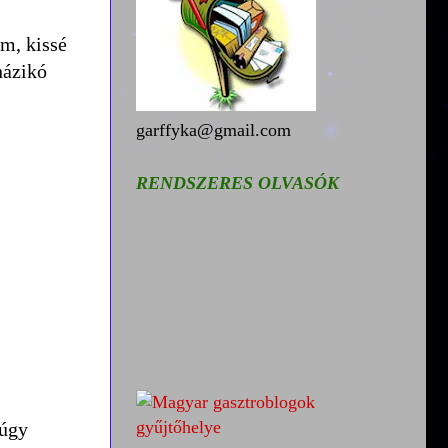
hm, kissé
házikó
garffyka@gmail.com
RENDSZERES OLVASÓK
múgy