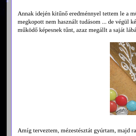
Annak idején kitűnő eredménnyel tettem le a műs
megkopott nem használt tudásom ... de végül kész
működő képesnek tűnt, azaz megállt a saját láb
Amíg terveztem, mézestésztát gyúrtam, majd ra