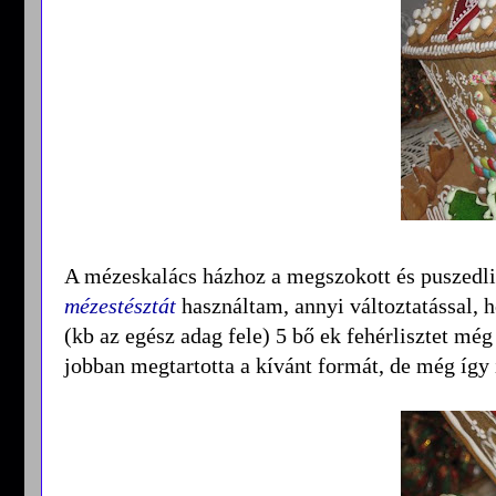
A mézeskalács házhoz a megszokott és puszedlin
mézestésztát
használtam, annyi változtatással, h
(kb az egész adag fele) 5 bő ek fehérlisztet mé
jobban megtartotta a kívánt formát, de még így i