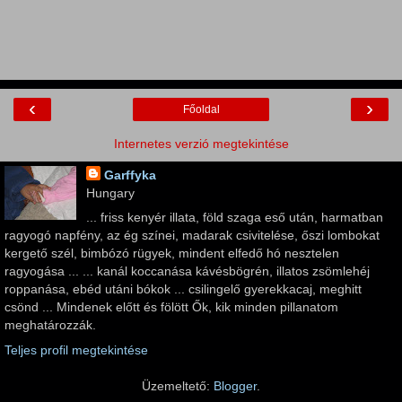
‹
›
Főoldal
Internetes verzió megtekintése
Garffyka
Hungary
... friss kenyér illata, föld szaga eső után, harmatban
ragyogó napfény, az ég színei, madarak csivitelése, őszi lombokat
kergető szél, bimbózó rügyek, mindent elfedő hó nesztelen
ragyogása ... ... kanál koccanása kávésbögrén, illatos zsömlehéj
roppanása, ebéd utáni bókok ... csilingelő gyerekkacaj, meghitt
csönd ... Mindenek előtt és fölött Ők, kik minden pillanatom
meghatározzák.
Teljes profil megtekintése
Üzemeltető:
Blogger
.