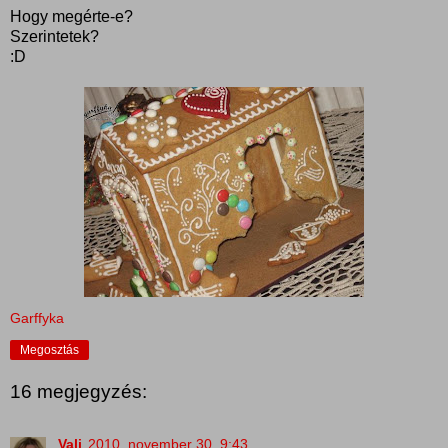
Hogy megérte-e?
Szerintetek?
:D
Garffyka
Megosztás
16 megjegyzés:
Vali
2010. november 30. 9:43