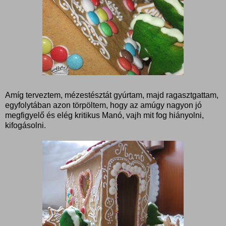
Amíg terveztem, mézestésztát gyúrtam, majd ragasztgattam,
egyfolytában azon törpöltem, hogy az amúgy nagyon jó
megfigyelő és elég kritikus Manó, vajh mit fog hiányolni,
kifogásolni.