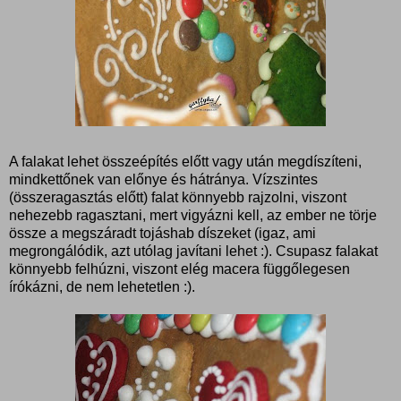
A falakat lehet összeépítés előtt vagy után megdíszíteni,
mindkettőnek van előnye és hátránya. Vízszintes
(összeragasztás előtt) falat könnyebb rajzolni, viszont
nehezebb ragasztani, mert vigyázni kell, az ember ne törje
össze a megszáradt tojáshab díszeket (igaz, ami
megrongálódik, azt utólag javítani lehet :). Csupasz falakat
könnyebb felhúzni, viszont elég macera függőlegesen
írókázni, de nem lehetetlen :).