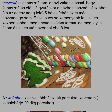
mézestésztát
használtam, annyi változtatással, hogy
felhasználás előtti átgyúráskor a házhoz használt tésztához
(kb az egész adag fele) 5 bő ek fehérlisztet még
hozzádolgoztam. Ezzel a tészta keményebb lett, sütés
közben jobban megtartotta a kívánt formát, de még így is
finom és sütés után azonnal ehető lett.
Az
írókához
kicsivel több átszitált porcukrot kevertem (1
tojásfehérje 20 dkg porcukor).