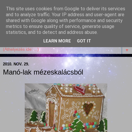
This site uses cookies from Google to deliver its services
Garffyka
and to analyze traffic. Your IP address and user-agent are
shared with Google along with performance and security
metrics to ensure quality of service, generate usage
Szösszenetek a konyhámból, az életemből. Mosollyal,
statistics, and to detect and address abuse.
receptekkel, vidámsággal, marcipánnal, csokival.
LEARN MORE
GOT IT
▼
2010. NOV. 29.
Manó-lak mézeskalácsból