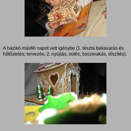
A házikó másfél napot vett igénybe (1. tészta bekavarás és
hűtőztetés; tervezés; 2. nyújtás, sütés, összerakás, díszítés).