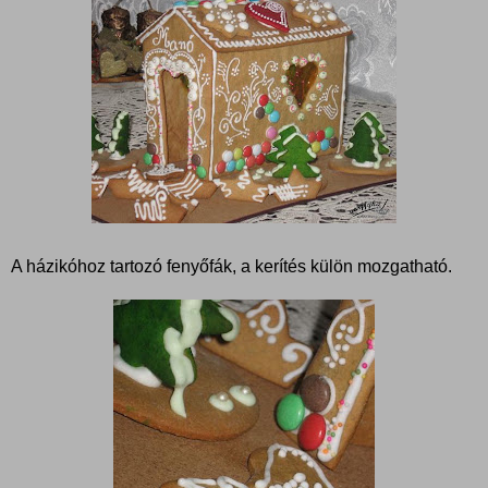
A házikóhoz tartozó fenyőfák, a kerítés külön mozgatható.