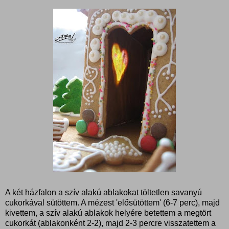
A két házfalon a szív alakú ablakokat töltetlen savanyú
cukorkával sütöttem. A mézest 'elősütöttem' (6-7 perc), majd
kivettem, a szív alakú ablakok helyére betettem a megtört
cukorkát (ablakonként 2-2), majd 2-3 percre visszatettem a