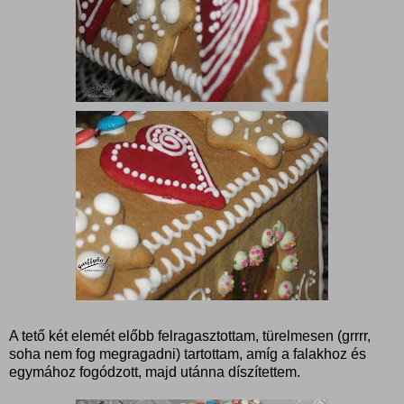
A tető két elemét előbb felragasztottam, türelmesen (grrrr,
soha nem fog megragadni) tartottam, amíg a falakhoz és
egymához fogódzott, majd utánna díszítettem.