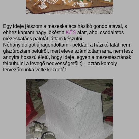
Egy ideje játszom a mézeskalács házikó gondolatával, s
ehhez kaptam nagy lökést a
KÉS
alatt, ahol csodálatos
mézeskalács palotát láttam készülni.
Néhány dolgot újragondoltam - például a házikó falát nem
glazúroztam belülről, mert eleve számítottam arra, nem lesz
annyira hosszú életű, hogy ideje legyen a mézestésztának
felpuhulni a levegő nedvességétől :) -, aztán komoly
tervezőmunka vette kezdetét.