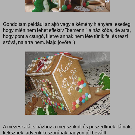
Gondoltam például az ajtó vagy a kémény hiányára, esetleg
hogy miért nem lehet effektív "bemenni" a házikóba, de arra,
hogy pont a csurgó, illetve annak nem léte tűnik fel és teszi
szóvá, na arra nem. Majd jövőre :)
A mézeskalács házhoz a megszokott és puszedlinek, tálnak,
keksznek, adventi koszorúnak nagyon jól bevállt