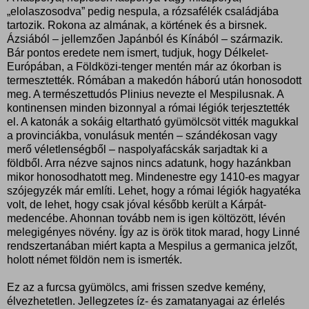
„elolaszosodva” pedig nespula, a rózsafélék családjába
tartozik. Rokona az almának, a körtének és a birsnek.
Ázsiából – jellemzően Japánból és Kínából – származik.
Bár pontos eredete nem ismert, tudjuk, hogy Délkelet-
Európában, a Földközi-tenger mentén már az ókorban is
termesztették. Rómában a makedón háború után honosodott
meg. A természettudós Plinius nevezte el Mespilusnak. A
kontinensen minden bizonnyal a római légiók terjesztették
el. A katonák a sokáig eltartható gyümölcsöt vitték magukkal
a provinciákba, vonulásuk mentén – szándékosan vagy
merő véletlenségből – naspolyafácskák sarjadtak ki a
földből. Arra nézve sajnos nincs adatunk, hogy hazánkban
mikor honosodhatott meg. Mindenestre egy 1410-es magyar
szójegyzék már említi. Lehet, hogy a római légiók hagyatéka
volt, de lehet, hogy csak jóval később került a Kárpát-
medencébe. Ahonnan tovább nem is igen költözött, lévén
melegigényes növény. Így az is örök titok marad, hogy Linné
rendszertanában miért kapta a Mespilus a germanica jelzőt,
holott német földön nem is ismerték.
Ez az a furcsa gyümölcs, ami frissen szedve kemény,
élvezhetetlen. Jellegzetes íz- és zamatanyagai az érlelés