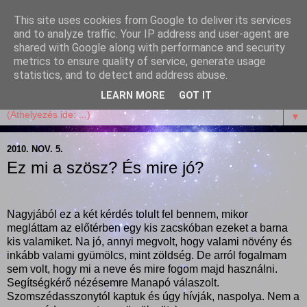
This site uses cookies from Google to deliver its services
Garffyka
and to analyze traffic. Your IP address and user-agent are
shared with Google along with performance and security
metrics to ensure quality of service, generate usage
Szösszenetek a konyhámból, az életemből. Mosollyal,
statistics, and to detect and address abuse.
receptekkel, vidámsággal, marcipánnal, csokival.
LEARN MORE
GOT IT
▼
2010. NOV. 5.
Ez mi a szösz? És mire jó?
Nagyjából ez a két kérdés tolult fel bennem, mikor
megláttam az előtérben egy kis zacskóban ezeket a barna
kis valamiket. Na jó, annyi megvolt, hogy valami növény és
inkább valami gyümölcs, mint zöldség. De arról fogalmam
sem volt, hogy mi a neve és mire fogom majd használni.
Segítségkérő nézésemre Manapó válaszolt.
Szomszédasszonytól kaptuk és úgy hívják, naspolya. Nem a