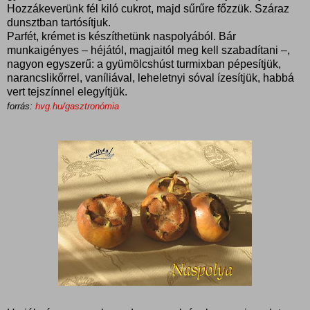
Hozzákeverünk fél kiló cukrot, majd sűrűre főzzük. Száraz
dunsztban tartósítjuk.
Parfét, krémet is készíthetünk naspolyából. Bár
munkaigényes – héjától, magjaitól meg kell szabadítani –,
nagyon egyszerű: a gyümölcshúst turmixban pépesítjük,
narancslikőrrel, vaníliával, leheletnyi sóval ízesítjük, habbá
vert tejszínnel elegyítjük.
forrás:
hvg.hu/gasztronómia