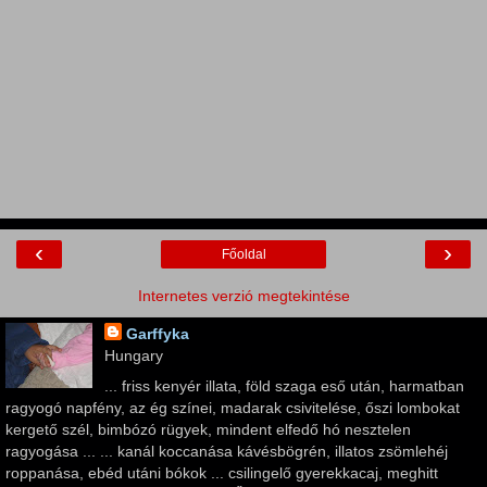
‹
›
Főoldal
Internetes verzió megtekintése
Garffyka
Hungary
... friss kenyér illata, föld szaga eső után, harmatban
ragyogó napfény, az ég színei, madarak csivitelése, őszi lombokat
kergető szél, bimbózó rügyek, mindent elfedő hó nesztelen
ragyogása ... ... kanál koccanása kávésbögrén, illatos zsömlehéj
roppanása, ebéd utáni bókok ... csilingelő gyerekkacaj, meghitt