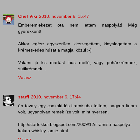
Chef Viki
2010. november 6. 15:47
Emberemlékezet óta nem ettem naspolyát! Még
gyerekként!
Akkor egész egyszerűen kieszegettem, kinyalogattam a
krémes-édes húsát a magjai közül :-)
Valami jó kis mártást hús mellé, vagy pohárkrémnek,
sütikrémnek...
Válasz
starfi
2010. november 6. 17:44
én tavaly egy csokoládés tiramisuba tettem, nagyon finom
volt, ugyanolyan remek íze volt, mint nyersen.
http://starfokker.blogspot.com/2009/12/tiramisu-naspolya-
kakao-whisley-jamie.html
Válasz