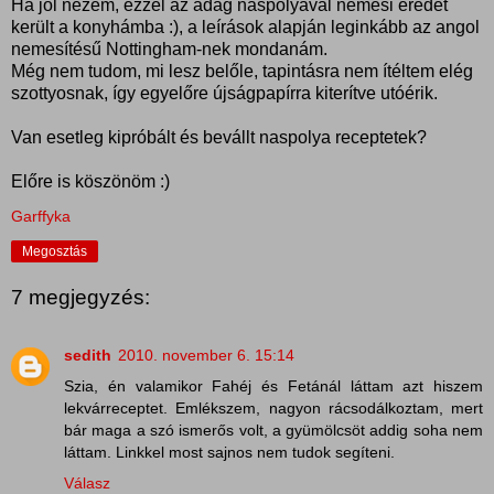
Ha jól nézem, ezzel az adag naspolyával nemesi eredet
került a konyhámba :), a leírások alapján leginkább az angol
nemesítésű Nottingham-nek mondanám.
Még nem tudom, mi lesz belőle, tapintásra nem ítéltem elég
szottyosnak, így egyelőre újságpapírra kiterítve utóérik.
Van esetleg kipróbált és bevállt naspolya receptetek?
Előre is köszönöm :)
Garffyka
Megosztás
7 megjegyzés:
sedith
2010. november 6. 15:14
Szia, én valamikor Fahéj és Fetánál láttam azt hiszem
lekvárreceptet. Emlékszem, nagyon rácsodálkoztam, mert
bár maga a szó ismerős volt, a gyümölcsöt addig soha nem
láttam. Linkkel most sajnos nem tudok segíteni.
Válasz