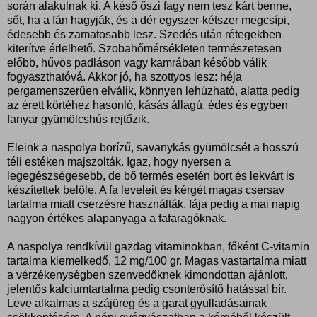
során alakulnak ki. A késő őszi fagy nem tesz kárt benne,
sőt, ha a fán hagyják, és a dér egyszer-kétszer megcsípi,
édesebb és zamatosabb lesz. Szedés után rétegekben
kiterítve érlelhető. Szobahőmérsékleten természetesen
előbb, hűvös padláson vagy kamrában később válik
fogyaszthatóvá. Akkor jó, ha szottyos lesz: héja
pergamenszerűen elválik, könnyen lehúzható, alatta pedig
az érett körtéhez hasonló, kásás állagú, édes és egyben
fanyar gyümölcshús rejtőzik.
Eleink a naspolya borízű, savanykás gyümölcsét a hosszú
téli estéken majszolták. Igaz, hogy nyersen a
legegészségesebb, de bő termés esetén bort és lekvárt is
készítettek belőle. A fa leveleit és kérgét magas csersav
tartalma miatt cserzésre használták, fája pedig a mai napig
nagyon értékes alapanyaga a fafaragóknak.
A naspolya rendkívül gazdag vitaminokban, főként C-vitamin
tartalma kiemelkedő, 12 mg/100 gr. Magas vastartalma miatt
a vérzékenységben szenvedőknek kimondottan ajánlott,
jelentős kalciumtartalma pedig csonterősítő hatással bír.
Leve alkalmas a szájüreg és a garat gyulladásainak