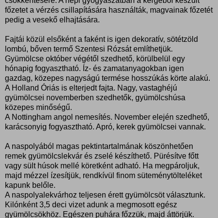
csökkentésére. A népi gyógyászatban a kérgéből készült
főzetet a vérzés csillapítására használták, magvainak főzetét
pedig a vesekő elhajtására.
Fajtái közül elsőként a faként is igen dekoratív, sötétzöld
lombú, bőven termő Szentesi Rózsát említhetjük.
Gyümölcse október végétől szedhető, körülbelül egy
hónapig fogyasztható. Íz- és zamatanyagokban igen
gazdag, közepes nagyságú termése hosszúkás körte alakú.
A Holland Óriás is elterjedt fajta. Nagy, vastaghéjú
gyümölcsei novemberben szedhetők, gyümölcshúsa
közepes minőségű.
A Nottingham angol nemesítés. November elején szedhető,
karácsonyig fogyasztható. Apró, kerek gyümölcsei vannak.
A naspolyából magas pektintartalmának köszönhetően
remek gyümölcslekvár és zselé készíthető. Pürésítve főtt
vagy sült húsok mellé köretként adható. Ha megpároljuk,
majd mézzel ízesítjük, rendkívül finom süteménytölteléket
kapunk belőle.
A naspolyalekvárhoz teljesen érett gyümölcsöt választunk.
Kilónként 3,5 deci vizet adunk a megmosott egész
gyümölcsökhöz. Egészen puhára főzzük, majd áttörjük.