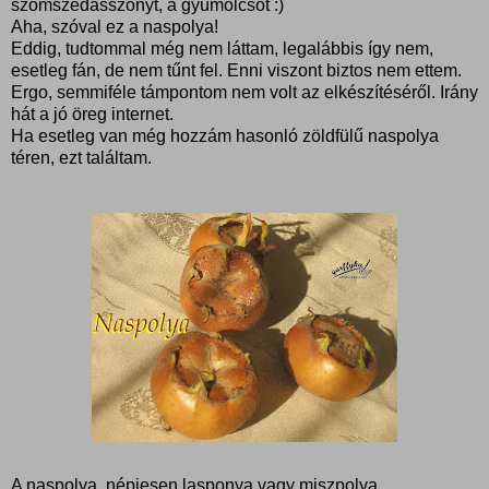
szomszédasszonyt, a gyümölcsöt :)
Aha, szóval ez a naspolya!
Eddig, tudtommal még nem láttam, legalábbis így nem,
esetleg fán, de nem tűnt fel. Enni viszont biztos nem ettem.
Ergo, semmiféle támpontom nem volt az elkészítéséről. Irány
hát a jó öreg internet.
Ha esetleg van még hozzám hasonló zöldfülű naspolya
téren, ezt találtam.
A naspolya, népiesen lasponya vagy miszpolya,