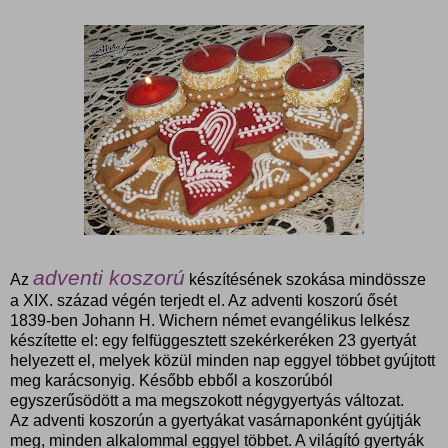
adventi koszorú
Az
készítésének szokása mindössze
a XIX. század végén terjedt el. Az adventi koszorú ősét
1839-ben Johann H. Wichern német evangélikus lelkész
készítette el: egy felfüggesztett szekérkeréken 23 gyertyát
helyezett el, melyek közül minden nap eggyel többet gyújtott
meg karácsonyig. Később ebből a koszorúból
egyszerűsödött a ma megszokott négygyertyás változat.
Az adventi koszorún a gyertyákat vasárnaponként gyújtják
meg, minden alkalommal eggyel többet. A világító gyertyák