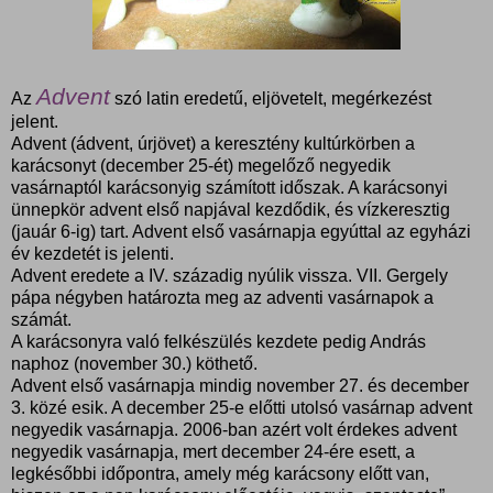
Advent
Az
szó latin eredetű, eljövetelt, megérkezést
jelent.
Advent (ádvent, úrjövet) a keresztény kultúrkörben a
karácsonyt (december 25-ét) megelőző negyedik
vasárnaptól karácsonyig számított időszak. A karácsonyi
ünnepkör
advent első napjával kezdődik, és vízkeresztig
(jauár 6-ig
) tart. Advent első vasárnapja egyúttal az egyházi
év kezdetét is jelenti.
Advent eredete a IV. századig nyúlik vissza. VII. Gergely
pápa négyben határozta meg az adventi vasárnapok a
számát.
A karácsonyra való felkészülés kezdete pedig András
naphoz (november 30.) köthető.
Advent első vasárnapja mindig november 27. és december
3. közé esik. A december 25-e előtti utolsó vasárnap advent
negyedik vasárnapja. 2006-ban azért volt érdekes advent
negyedik vasárnapja, mert december 24-ére esett, a
legkésőbbi időpontra, amely még karácsony előtt van,