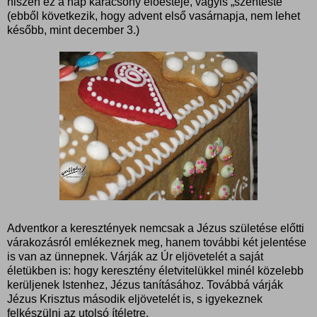
hiszen ez a nap karácsony előestéje, vagyis „szenteste”
(ebből következik, hogy advent első vasárnapja, nem lehet
később, mint december 3.)
Adventkor a keresztények nemcsak a Jézus születése előtti
várakozásról emlékeznek meg, hanem további két jelentése
is van az ünnepnek. Várják az Úr eljövetelét a saját
életükben is: hogy keresztény életvitelükkel minél közelebb
kerüljenek Istenhez, Jézus tanításához. Továbbá várják
Jézus Krisztus második eljövetelét is, s igyekeznek
felkészülni az utolsó ítéletre.