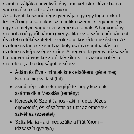
szimbolizálják a növekvő fényt, melyet Isten Jézusban a
várakozóknak ad karácsonykor.
Az adventi koszorú négy gyertyája egy-egy fogalomkört
testesít meg a katolikus szimbolika szerint, s egyben egy-
egy személyre vagy közösségre is utalnak. A hagyomány
szerint a négyből három gyertya lila, ez a szín a bűnbánatot
és a lelki előkészületet jelenti katolikus értelmezésben. Az
ezoterikus tanok szerint az ibolyaszín a spiritualitás, az
ezoterikus képességek színe. A negyedik gyertya rózsaszín,
ha hagyományos koszorút készítünk. Ez az örömöt és a
szeretetet, a boldogságot jelképezi.
Ádám és Éva - mint akiknek elsőként ígérte meg
Isten a megváltást (hit)
zsidó nép - akinek megígérte, hogy közülük
származik a Messiás (remény)
Keresztelő Szent János - aki hirdette Jézus
eljövetelét, és készítette az utat az emberek
szívéhez (szeretet)
Szűz Mária - aki megszülte a Fiút (öröm –
rózsaszín gyertya)