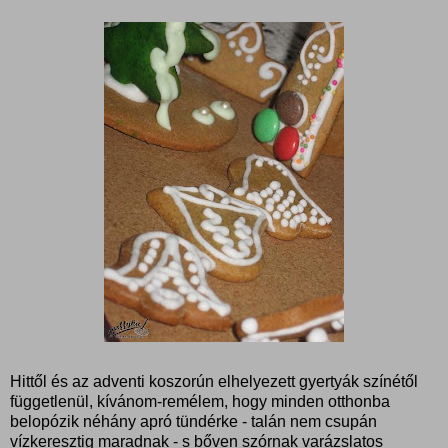
Hittől és az adventi koszorún elhelyezett gyertyák színétől
függetlenül, kívánom-remélem, hogy minden otthonba
belopózik néhány apró tündérke - talán nem csupán
vízkeresztig maradnak - s bőven szórnak varázslatos