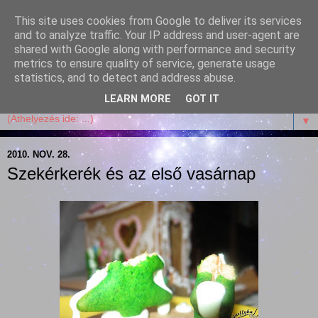
This site uses cookies from Google to deliver its services
Garffyka
and to analyze traffic. Your IP address and user-agent are
shared with Google along with performance and security
metrics to ensure quality of service, generate usage
Szösszenetek a konyhámból, az életemből. Mosollyal,
statistics, and to detect and address abuse.
receptekkel, vidámsággal, marcipánnal, csokival.
LEARN MORE
GOT IT
▼
2010. NOV. 28.
Szekérkerék és az első vasárnap