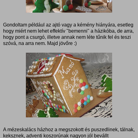
Gondoltam például az ajtó vagy a kémény hiányára, esetleg
hogy miért nem lehet effektív "bemenni" a házikóba, de arra,
hogy pont a csurgó, illetve annak nem léte tűnik fel és teszi
szóvá, na arra nem. Majd jövőre :)
A mézeskalács házhoz a megszokott és puszedlinek, tálnak,
keksznek, adventi koszorúnak nagyon jól bevállt