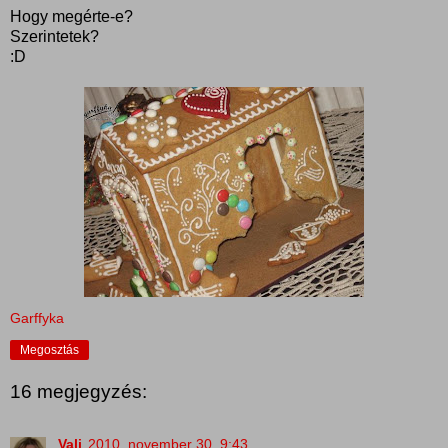
Hogy megérte-e?
Szerintetek?
:D
Garffyka
Megosztás
16 megjegyzés:
Vali
2010. november 30. 9:43