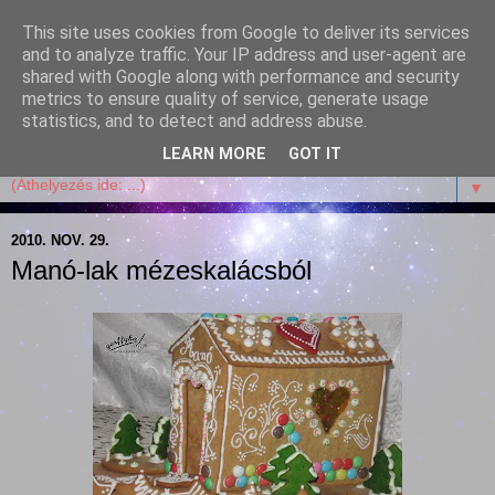
This site uses cookies from Google to deliver its services
Garffyka
and to analyze traffic. Your IP address and user-agent are
shared with Google along with performance and security
metrics to ensure quality of service, generate usage
Szösszenetek a konyhámból, az életemből. Mosollyal,
statistics, and to detect and address abuse.
receptekkel, vidámsággal, marcipánnal, csokival.
LEARN MORE
GOT IT
▼
2010. NOV. 29.
Manó-lak mézeskalácsból