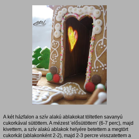
A két házfalon a szív alakú ablakokat töltetlen savanyú
cukorkával sütöttem. A mézest 'elősütöttem' (6-7 perc), majd
kivettem, a szív alakú ablakok helyére betettem a megtört
cukorkát (ablakonként 2-2), majd 2-3 percre visszatettem a