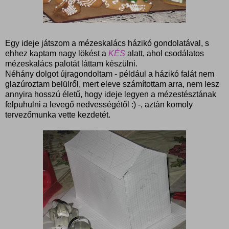
Egy ideje játszom a mézeskalács házikó gondolatával, s
ehhez kaptam nagy lökést a
KÉS
alatt, ahol csodálatos
mézeskalács palotát láttam készülni.
Néhány dolgot újragondoltam - például a házikó falát nem
glazúroztam belülről, mert eleve számítottam arra, nem lesz
annyira hosszú életű, hogy ideje legyen a mézestésztának
felpuhulni a levegő nedvességétől :) -, aztán komoly
tervezőmunka vette kezdetét.