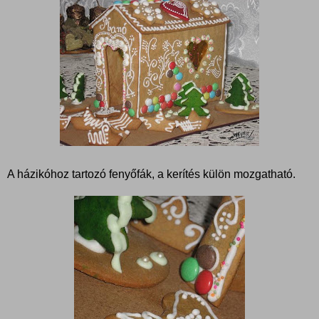
A házikóhoz tartozó fenyőfák, a kerítés külön mozgatható.