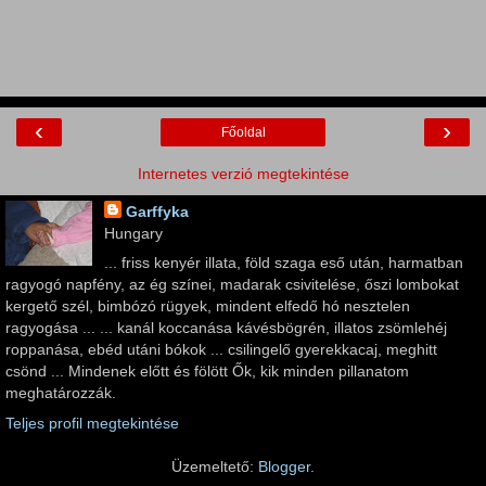
‹
›
Főoldal
Internetes verzió megtekintése
Garffyka
Hungary
... friss kenyér illata, föld szaga eső után, harmatban
ragyogó napfény, az ég színei, madarak csivitelése, őszi lombokat
kergető szél, bimbózó rügyek, mindent elfedő hó nesztelen
ragyogása ... ... kanál koccanása kávésbögrén, illatos zsömlehéj
roppanása, ebéd utáni bókok ... csilingelő gyerekkacaj, meghitt
csönd ... Mindenek előtt és fölött Ők, kik minden pillanatom
meghatározzák.
Teljes profil megtekintése
Üzemeltető:
Blogger
.