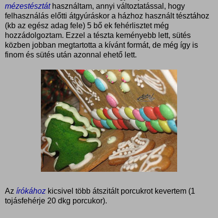
mézestésztát
használtam, annyi változtatással, hogy
felhasználás előtti átgyúráskor a házhoz használt tésztához
(kb az egész adag fele) 5 bő ek fehérlisztet még
hozzádolgoztam. Ezzel a tészta keményebb lett, sütés
közben jobban megtartotta a kívánt formát, de még így is
finom és sütés után azonnal ehető lett.
Az
írókához
kicsivel több átszitált porcukrot kevertem (1
tojásfehérje 20 dkg porcukor).