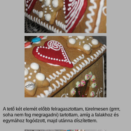
A tető két elemét előbb felragasztottam, türelmesen (grrrr,
soha nem fog megragadni) tartottam, amíg a falakhoz és
egymához fogódzott, majd utánna díszítettem.