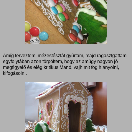
Amíg terveztem, mézestésztát gyúrtam, majd ragasztgattam,
egyfolytában azon törpöltem, hogy az amúgy nagyon jó
megfigyelő és elég kritikus Manó, vajh mit fog hiányolni,
kifogásolni.