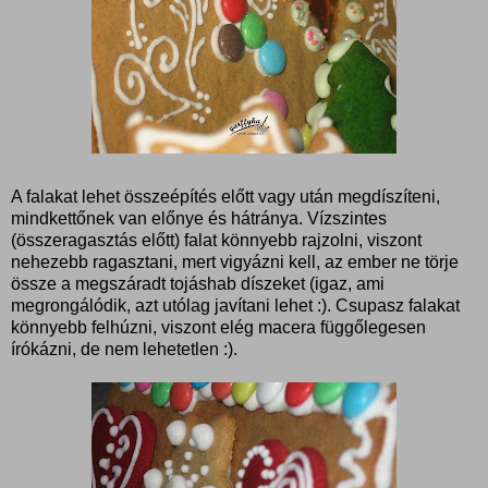
A falakat lehet összeépítés előtt vagy után megdíszíteni,
mindkettőnek van előnye és hátránya. Vízszintes
(összeragasztás előtt) falat könnyebb rajzolni, viszont
nehezebb ragasztani, mert vigyázni kell, az ember ne törje
össze a megszáradt tojáshab díszeket (igaz, ami
megrongálódik, azt utólag javítani lehet :). Csupasz falakat
könnyebb felhúzni, viszont elég macera függőlegesen
írókázni, de nem lehetetlen :).