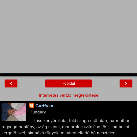
‹
›
Főoldal
Internetes verzió megtekintése
Garffyka
Hungary
... friss kenyér illata, föld szaga eső után, harmatban
ragyogó napfény, az ég színei, madarak csivitelése, őszi lombokat
kergető szél, bimbózó rügyek, mindent elfedő hó nesztelen