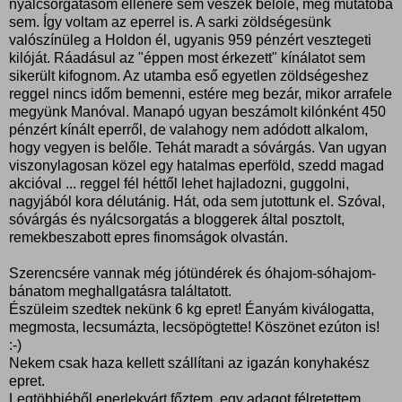
nyálcsorgatásom ellenére sem veszek belőle, még mutatóba
sem. Így voltam az eperrel is. A sarki zöldségesünk
valószínüleg a Holdon él, ugyanis 959 pénzért vesztegeti
kilóját. Ráadásul az "éppen most érkezett" kínálatot sem
sikerült kifognom. Az utamba eső egyetlen zöldségeshez
reggel nincs időm bemenni, estére meg bezár, mikor arrafele
megyünk Manóval. Manapó ugyan beszámolt kilónként 450
pénzért kínált eperről, de valahogy nem adódott alkalom,
hogy vegyen is belőle. Tehát maradt a sóvárgás. Van ugyan
viszonylagosan közel egy hatalmas eperföld, szedd magad
akcióval ... reggel fél héttől lehet hajladozni, guggolni,
nagyjából kora délutánig. Hát, oda sem jutottunk el. Szóval,
sóvárgás és nyálcsorgatás a bloggerek által posztolt,
remekbeszabott epres finomságok olvastán.
Szerencsére vannak még jótündérek és óhajom-sóhajom-
bánatom meghallgatásra találtatott.
Észüleim szedtek nekünk 6 kg epret! Éanyám kiválogatta,
megmosta, lecsumázta, lecsöpögtette! Köszönet ezúton is!
:-)
Nekem csak haza kellett szállítani az igazán konyhakész
epret.
Legtöbbjéből eperlekvárt főztem, egy adagot félretettem