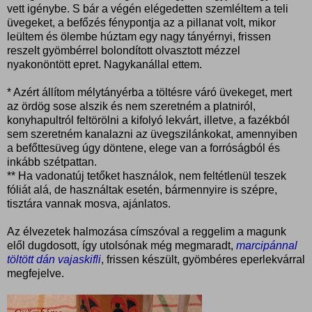
vett igénybe. S bár a végén elégedetten szemléltem a teli
üvegeket, a befőzés fénypontja az a pillanat volt, mikor
leültem és ölembe húztam egy nagy tányérnyi, frissen
reszelt gyömbérrel bolondított olvasztott mézzel
nyakonöntött epret. Nagykanállal ettem.
* Azért állítom mélytányérba a töltésre váró üvekeget, mert
az ördög sose alszik és nem szeretném a platniról,
konyhapultról feltörölni a kifolyó lekvárt, illetve, a fazékból
sem szeretném kanalazni az üvegszilánkokat, amennyiben
a befőttesüveg úgy döntene, elege van a forróságból és
inkább szétpattan.
** Ha vadonatúj tetőket használok, nem feltétlenül teszek
fóliát alá, de használtak esetén, bármennyire is szépre,
tisztára vannak mosva, ajánlatos.
Az élvezetek halmozása címszóval a reggelim a magunk
elől dugdosott, így utolsónak még megmaradt,
marcipánnal
töltött dán vajaskifli
, frissen készült, gyömbéres eperlekvárral
megfejelve.