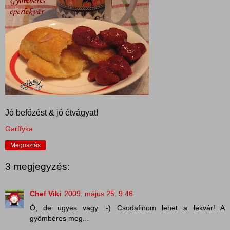
Jó befőzést & jó étvágyat!
Garffyka
Megosztás
3 megjegyzés:
Chef Viki
2009. május 25. 9:46
Ó, de ügyes vagy :-) Csodafinom lehet a lekvár! A
gyömbéres meg...