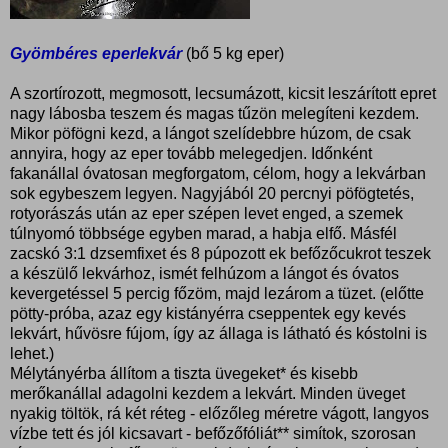
Gyömbéres eperlekvár
(bő 5 kg eper)
A szortírozott, megmosott, lecsumázott, kicsit leszárított epret
nagy lábosba teszem és magas tűzön melegíteni kezdem.
Mikor pöfögni kezd, a lángot szelídebbre húzom, de csak
annyira, hogy az eper tovább melegedjen. Időnként
fakanállal óvatosan megforgatom, célom, hogy a lekvárban
sok egybeszem legyen. Nagyjából 20 percnyi pöfögtetés,
rotyorászás után az eper szépen levet enged, a szemek
túlnyomó többsége egyben marad, a habja elfő. Másfél
zacskó 3:1 dzsemfixet és 8 púpozott ek befőzőcukrot teszek
a készülő lekvárhoz, ismét felhúzom a lángot és óvatos
kevergetéssel 5 percig főzöm, majd lezárom a tüzet. (előtte
pötty-próba, azaz egy kistányérra cseppentek egy kevés
lekvárt, hűvösre fújom, így az állaga is látható és kóstolni is
lehet.)
Mélytányérba állítom a tiszta üvegeket* és kisebb
merőkanállal adagolni kezdem a lekvárt. Minden üveget
nyakig töltök, rá két réteg - előzőleg méretre vágott, langyos
vízbe tett és jól kicsavart - befőzőfóliát** simítok, szorosan