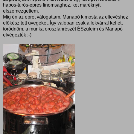
habos-túrós-epres finomsághoz, két maréknyit
elszemezgettem.
Míg én az epret válogattam, Manapó kimosta az eltevéshez
előkészített üvegeket. Így valóban csak a lekvárral kellett
törődnöm, a munka oroszlánrészét ÉSzüleim és Manapó
elvégezték :-)