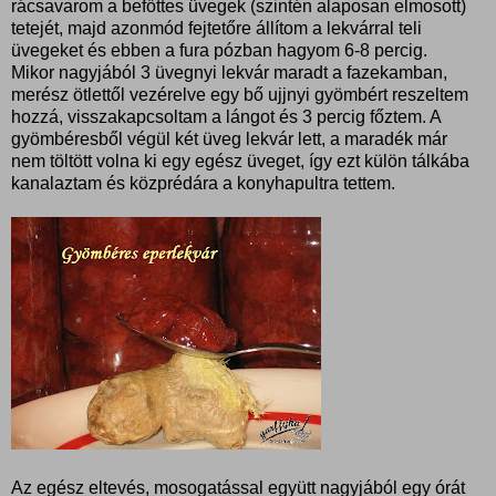
rácsavarom a befőttes üvegek (szintén alaposan elmosott)
tetejét, majd azonmód fejtetőre állítom a lekvárral teli
üvegeket és ebben a fura pózban hagyom 6-8 percig.
Mikor nagyjából 3 üvegnyi lekvár maradt a fazekamban,
merész ötlettől vezérelve egy bő ujjnyi gyömbért reszeltem
hozzá, visszakapcsoltam a lángot és 3 percig főztem. A
gyömbéresből végül két üveg lekvár lett, a maradék már
nem töltött volna ki egy egész üveget, így ezt külön tálkába
kanalaztam és közprédára a konyhapultra tettem.
Az egész eltevés, mosogatással együtt nagyjából egy órát