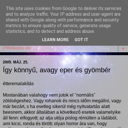
This site uses cookies from Google to deliver its services
Garffyka
and to analyze traffic. Your IP address and user-agent are
shared with Google along with performance and security
metrics to ensure quality of service, generate usage
Szösszenetek a konyhámból, az életemből. Mosollyal,
statistics, and to detect and address abuse.
receptekkel, vidámsággal, marcipánnal, csokival.
LEARN MORE
GOT IT
▼
2009. MÁJ. 25.
Így könnyű, avagy eper és gyömbér
étteremalakítás
Mostanában valahogy nem jutok el "normális"
zöldségeshez. Vagy rohanok és nincs időm megállni, vagy
már bezárt, s ha esetleg sikerül még nyitvatartás alatt
beesnem, akkor általában a következő esetek valamelyike
áll fenn: elfogyott; az alja utója pislog rémülten a ládából,
ami kicsi, ronda és törött; olyan horror ára van, hogy