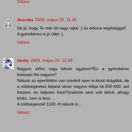
Válasz
Ancsika
2009. május 25. 11:45
De jó, hogy Te már túl vagy rajta! :) és ekkora segítséggel!
A gyömbéres is jó ötlet :)
Válasz
trinity
2009. május 25. 12:49
Nagyon előre vagy lekvár ügyben!!!Ez a gyömbéres
biztosan fini nagyon!!
Nálunk az eperföldön van szedett eper is-kicsit drágább, de
a zöldségeshez képest olcsó nagyon kilója kb.550-600, azt
hiszem, és teljesen friss!!!(nekünk sem volt időnk, ahogy
kinéz, nem is lesz...
A zöldségesnél 1100.-ft nálunk is....
Válasz