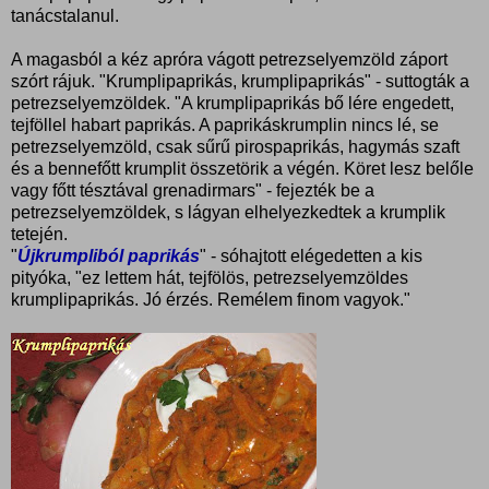
tanácstalanul.
A magasból a kéz apróra vágott petrezselyemzöld záport
szórt rájuk. "Krumplipaprikás, krumplipaprikás" - suttogták a
petrezselyemzöldek. "A krumplipaprikás bő lére engedett,
tejföllel habart paprikás. A paprikáskrumplin nincs lé, se
petrezselyemzöld, csak sűrű pirospaprikás, hagymás szaft
és a bennefőtt krumplit összetörik a végén. Köret lesz belőle
vagy főtt tésztával grenadirmars" - fejezték be a
petrezselyemzöldek, s lágyan elhelyezkedtek a krumplik
tetején.
"
Újkrumpliból paprikás
" - sóhajtott elégedetten a kis
pityóka, "ez lettem hát,
tejfölös, petrezselyemzöldes
krumplipaprikás. Jó érzés. Remélem finom vagyok."