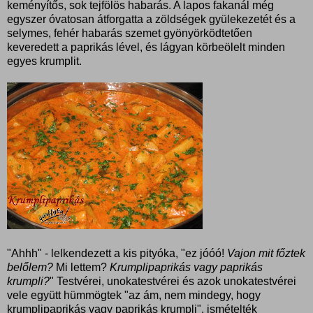
keményítős, sok tejfölös habarás. A lapos fakanál még
egyszer óvatosan átforgatta a zöldségek gyülekezetét és a
selymes, fehér habarás szemet gyönyörködtetően
keveredett a paprikás lével, és lágyan körbeölelt minden
egyes krumplit.
"Ahhh" - lelkendezett a kis pityóka, "ez jóóó!
Vajon mit főztek
belőlem?
Mi lettem?
Krumplipaprikás vagy paprikás
krumpli?
" Testvérei, unokatestvérei és azok unokatestvérei
vele együtt hümmögtek "az ám, nem mindegy, hogy
krumplipaprikás vagy paprikás krumpli", ismételték