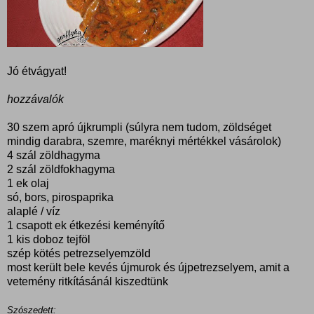
Jó étvágyat!
hozzávalók
30 szem apró újkrumpli (súlyra nem tudom, zöldséget
mindig darabra, szemre, maréknyi mértékkel vásárolok)
4 szál zöldhagyma
2 szál zöldfokhagyma
1 ek olaj
só, bors, pirospaprika
alaplé / víz
1 csapott ek étkezési keményítő
1 kis doboz tejföl
szép kötés petrezselyemzöld
most került bele kevés újmurok és újpetrezselyem, amit a
vetemény ritkításánál kiszedtünk
Szószedett: