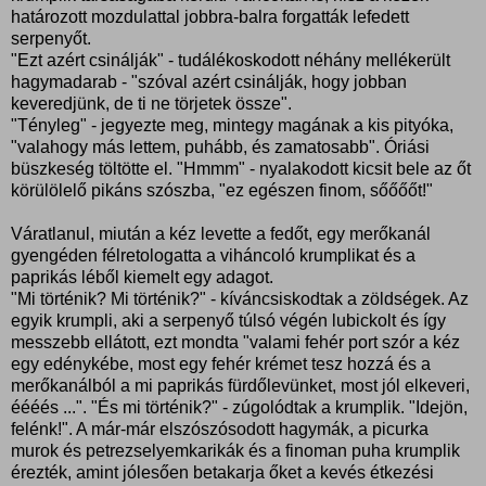
határozott mozdulattal jobbra-balra forgatták lefedett
serpenyőt.
"Ezt azért csinálják" - tudálékoskodott néhány mellékerült
hagymadarab - "szóval azért csinálják, hogy jobban
keveredjünk, de ti ne törjetek össze".
"Tényleg" - jegyezte meg, mintegy magának a kis pityóka,
"valahogy más lettem, puhább, és zamatosabb". Óriási
büszkeség töltötte el. "Hmmm" - nyalakodott kicsit bele az őt
körülölelő pikáns szószba, "ez egészen finom, sőőőőt!"
Váratlanul, miután a kéz levette a fedőt, egy merőkanál
gyengéden félretologatta a viháncoló krumplikat és a
paprikás léből kiemelt egy adagot.
"Mi történik? Mi történik?" - kíváncsiskodtak a zöldségek. Az
egyik krumpli, aki a serpenyő túlsó végén lubickolt és így
messzebb ellátott, ezt mondta "valami fehér port szór a kéz
egy edénykébe, most egy fehér krémet tesz hozzá és a
merőkanálból a mi paprikás fürdőlevünket, most jól elkeveri,
éééés ...". "És mi történik?" - zúgolódtak a krumplik. "Idejön,
felénk!". A már-már elszószósodott hagymák, a picurka
murok és petrezselyemkarikák és a finoman puha krumplik
érezték, amint jólesően betakarja őket a kevés étkezési