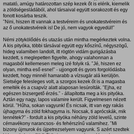
matató, amúgy határozottan szép kezek őt is elérik, kiemelik
a zöldségesládából, ahol társaival együtt sorakozott és egy
fonott kosárba teszik.
"Nini, hiszen itt vannak a testvéreim és unokatestvéreim és
az ő unokatestvéreik is! De jó, nem vagyok egyedül!"
Némi zötykölődés és utazás után mintha megérkeztek volna.
A kis pityóka, többi társával együtt egy kőszínű, négyszögű,
hideg valamiben landolt, itt rögtön vidám gurigázásba
kezdett, s meglepetten figyelte, ahogy valahonnan a
magasból kellemesen meleg izé folyik rá. "Jé, hiszen ez
olyan, mintha eső esne!" - ujjongott és gyors forgolódásba
kezdett, hogy minnél hamarabb a vízsugár alá kerüljön.
Sietsége felesleges volt, a szorgos kezek őt is a magasba
emelték és a csapvíz alatt alaposan lesúrolták. "Ejha, ez
egészen bizsergető érzés." - állapította meg a kis pityóka.
Aztán egy nagy, lapos valamire került. Figyelmesen nézett
körül. "Hűha, sokan vagyunk! És nicsak, itt van egy rakás
újhagyma és zöld fokhagyma is. Nocsak, ti aprócskák, mik
lennétek?" - fordult a kis pityóka néhány zöld levelű, szinte
cérnavékony narancsos- és fehérszínű valamihez. "Mi
bizony újmurok és újpetrezselyem vagyunk. S azért szedtek