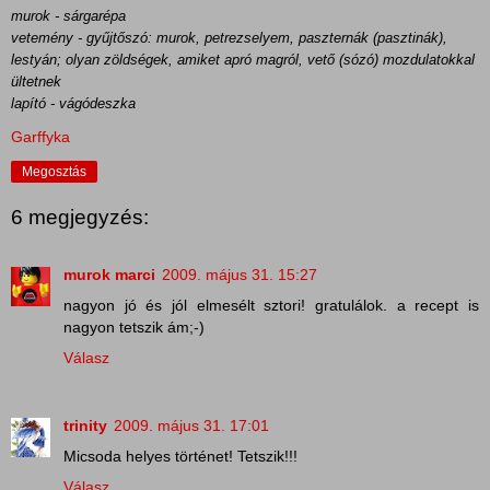
murok - sárgarépa
vetemény - gyűjtőszó: murok, petrezselyem, paszternák (pasztinák),
lestyán; olyan zöldségek, amiket apró magról, vető (sózó) mozdulatokkal
ültetnek
lapító - vágódeszka
Garffyka
Megosztás
6 megjegyzés:
murok marci
2009. május 31. 15:27
nagyon jó és jól elmesélt sztori! gratulálok. a recept is
nagyon tetszik ám;-)
Válasz
trinity
2009. május 31. 17:01
Micsoda helyes történet! Tetszik!!!
Válasz