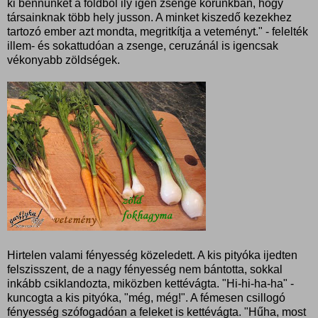
ki bennünket a földből ily igen zsenge korunkban, hogy
társainknak több hely jusson. A minket kiszedő kezekhez
tartozó ember azt mondta, megritkítja a veteményt." - felelték
illem- és sokattudóan a zsenge, ceruzánál is igencsak
vékonyabb zöldségek.
Hirtelen valami fényesség közeledett. A kis pityóka ijedten
felszisszent, de a nagy fényesség nem bántotta, sokkal
inkább csiklandozta, miközben kettévágta. "Hi-hi-ha-ha" -
kuncogta a kis pityóka, "még, még!". A fémesen csillogó
fényesség szófogadóan a feleket is kettévágta. "Hűha, most