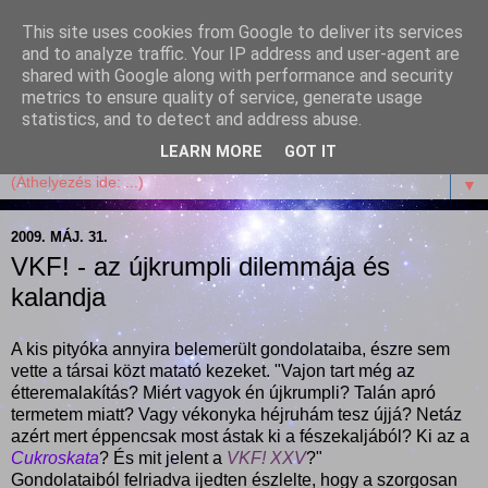
This site uses cookies from Google to deliver its services
Garffyka
and to analyze traffic. Your IP address and user-agent are
shared with Google along with performance and security
metrics to ensure quality of service, generate usage
Szösszenetek a konyhámból, az életemből. Mosollyal,
statistics, and to detect and address abuse.
receptekkel, vidámsággal, marcipánnal, csokival.
LEARN MORE
GOT IT
▼
2009. MÁJ. 31.
VKF! - az újkrumpli dilemmája és
kalandja
A kis pityóka annyira belemerült gondolataiba, észre sem
vette a társai közt matató kezeket. "Vajon tart még az
étteremalakítás? Miért vagyok én újkrumpli? Talán apró
termetem miatt? Vagy vékonyka héjruhám tesz újjá? Netáz
azért mert éppencsak most ástak ki a fészekaljából? Ki az a
Cukroskata
? És mit jelent a
VKF! XXV
?"
Gondolataiból felriadva ijedten észlelte, hogy a szorgosan