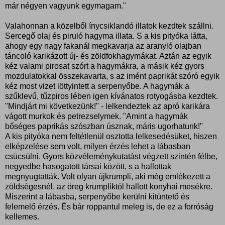
már négyen vagyunk egymagam."
Valahonnan a közelből ínycsiklandó illatok kezdtek szállni.
Sercegő olaj és piruló hagyma illata. S a kis pityóka látta,
ahogy egy nagy fakanál megkavarja az aranyló olajban
táncoló karikázott új- és zöldfokhagymákat. Aztán az egyik
kéz valami pirosat szórt a hagymákra, a másik kéz gyors
mozdulatokkal összekavarta, s az imént paprikát szóró egyik
kéz most vizet löttyintett a serpenyőbe. A hagymák a
szűklevű, tűzpiros lében igen kívánatos rotyogásba kezdtek.
"Mindjárt mi következünk!" - lelkendeztek az apró karikára
vágott murkok és petrezselymek. "Amint a hagymák
bőséges paprikás szószban úsznak, máris ugorhatunk!"
A kis pityóka nem feltétlenül osztotta lelkesedésüket, hiszen
elképzelése sem volt, milyen érzés lehet a lábasban
csücsülni. Gyors közvéleménykutatást végzett szintén félbe,
negyedbe hasogatott társai között, s a hallottak
megnyugtatták. Volt olyan újkrumpli, aki még emlékezett a
zöldségesnél, az öreg krumpliktól hallott konyhai mesékre.
Miszerint a lábasba, serpenyőbe kerülni kitüntető és
felemelő érzés. És bár roppantul meleg is, de ez a forróság
kellemes.