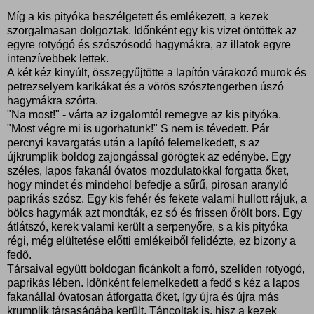
Míg a kis pityóka beszélgetett és emlékezett, a kezek
szorgalmasan dolgoztak. Időnként egy kis vizet öntöttek az
egyre rotyógó és szószósodó hagymákra, az illatok egyre
intenzívebbek lettek.
A két kéz kinyúlt, összegyűjtötte a lapítón várakozó murok és
petrezselyem karikákat és a vörös szósztengerben úszó
hagymákra szórta.
"Na most!" - várta az izgalomtól remegve az kis pityóka.
"Most végre mi is ugorhatunk!" S nem is tévedett. Pár
percnyi kavargatás után a lapító felemelkedett, s az
újkrumplik boldog zajongással görögtek az edénybe. Egy
széles, lapos fakanál óvatos mozdulatokkal forgatta őket,
hogy mindet és mindehol befedje a sűrű, pirosan aranyló
paprikás szósz. Egy kis fehér és fekete valami hullott rájuk, a
bölcs hagymák azt mondták, ez só és frissen őrölt bors. Egy
átlátszó, kerek valami került a serpenyőre, s a kis pityóka
régi, még elültetése előtti emlékeiből felidézte, ez bizony a
fedő.
Társaival együtt boldogan ficánkolt a forró, szelíden rotyogó,
paprikás lében. Időnként felemelkedett a fedő s kéz a lapos
fakanállal óvatosan átforgatta őket, így újra és újra más
krumplik társaságába került. Táncoltak is, hisz a kezek