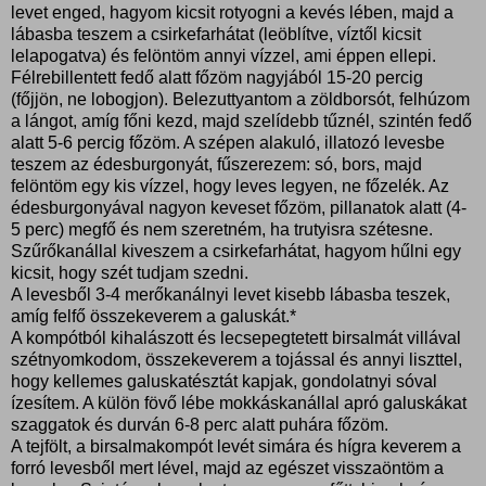
levet enged, hagyom kicsit rotyogni a kevés lében, majd a
lábasba teszem a csirkefarhátat (leöblítve, víztől kicsit
lelapogatva) és felöntöm annyi vízzel, ami éppen ellepi.
Félrebillentett fedő alatt főzöm nagyjából 15-20 percig
(főjjön, ne lobogjon). Belezuttyantom a zöldborsót, felhúzom
a lángot, amíg főni kezd, majd szelídebb tűznél, szintén fedő
alatt 5-6 percig főzöm. A szépen alakuló, illatozó levesbe
teszem az édesburgonyát, fűszerezem: só, bors, majd
felöntöm egy kis vízzel, hogy leves legyen, ne főzelék. Az
édesburgonyával nagyon keveset főzöm, pillanatok alatt (4-
5 perc) megfő és nem szeretném, ha trutyisra szétesne.
Szűrőkanállal kiveszem a csirkefarhátat, hagyom hűlni egy
kicsit, hogy szét tudjam szedni.
A levesből 3-4 merőkanálnyi levet kisebb lábasba teszek,
amíg felfő összekeverem a galuskát.*
A kompótból kihalászott és lecsepegtetett birsalmát villával
szétnyomkodom, összekeverem a tojással és annyi liszttel,
hogy kellemes galuskatésztát kapjak, gondolatnyi sóval
ízesítem. A külön fövő lébe mokkáskanállal apró galuskákat
szaggatok és durván 6-8 perc alatt puhára főzöm.
A tejfölt, a birsalmakompót levét simára és hígra keverem a
forró levesből mert lével, majd az egészet visszaöntöm a