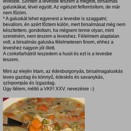
levesbe. Szintén a levesbe teszem a megfőtt, birsalmás
galuskákat, lével együtt. Az egészet felforrósítom, de már
nem főzöm.
* A galuskát lehet egyenest a levesbe is szaggatni;
bevallom, én azért főztem külön, mert birsalmásat még nem
készítettem, gondoltam, ha mégsem lenne olyan, mint
szeretném, nem teszem a leveshez. Félelmem alaptalan
volt, a birsalmás galuska félelmetesen finom, ehhez a
leveshez nagyon jól illett.
A csirkefarhátról leszedem a husit és ezt is a levesbe
teszem.
Mint az elején írtam, az édesburgonyás, birsalmagaluskás
leves gazdag és könnyű, édeskés és savanykás,
színpompás és ízgazdag.
Úgy ítélem, méltó a VKF! XXV. nevezésre :-)