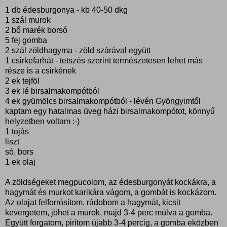
1 db édesburgonya - kb 40-50 dkg
1 szál murok
2 bő marék borsó
5 fej gomba
2 szál zöldhagyma - zöld szárával együtt
1 csirkefarhát - tetszés szerint természetesen lehet más
része is a csirkének
2 ek tejföl
3 ek lé birsalmakompótból
4 ek gyümölcs birsalmakompótból - lévén Gyöngyimtől
kaptam egy hatalmas üveg házi birsalmakompótot, könnyű
helyzetben voltam :-)
1 tojás
liszt
só, bors
1 ek olaj
A zöldségeket megpucolom, az édesburgonyát kockákra, a
hagymát és murkot karikára vágom, a gombát is kockázom.
Az olajat felforrósítom, rádobom a hagymát, kicsit
kevergetem, jöhet a murok, majd 3-4 perc múlva a gomba.
Együtt forgatom, pirítom újabb 3-4 percig, a gomba eközben