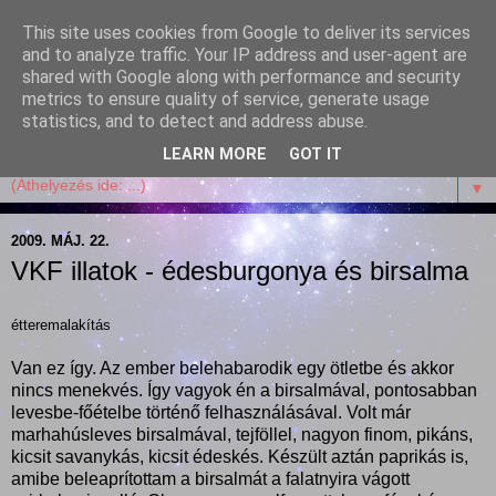
This site uses cookies from Google to deliver its services
Garffyka
and to analyze traffic. Your IP address and user-agent are
shared with Google along with performance and security
metrics to ensure quality of service, generate usage
Szösszenetek a konyhámból, az életemből. Mosollyal,
statistics, and to detect and address abuse.
receptekkel, vidámsággal, marcipánnal, csokival.
LEARN MORE
GOT IT
▼
2009. MÁJ. 22.
VKF illatok - édesburgonya és birsalma
étteremalakítás
Van ez így. Az ember belehabarodik egy ötletbe és akkor
nincs menekvés. Így vagyok én a birsalmával, pontosabban
levesbe-főételbe történő felhasználásával. Volt már
marhahúsleves birsalmával, tejföllel, nagyon finom, pikáns,
kicsit savanykás, kicsit édeskés. Készült aztán paprikás is,
amibe beleaprítottam a birsalmát a falatnyira vágott