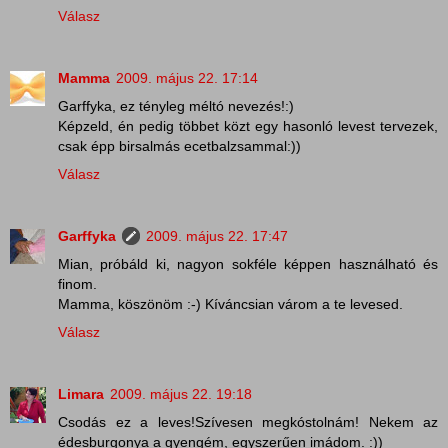
Válasz
Mamma
2009. május 22. 17:14
Garffyka, ez tényleg méltó nevezés!:)
Képzeld, én pedig többet közt egy hasonló levest tervezek,
csak épp birsalmás ecetbalzsammal:))
Válasz
Garffyka
2009. május 22. 17:47
Mian, próbáld ki, nagyon sokféle képpen használható és
finom.
Mamma, köszönöm :-) Kíváncsian várom a te levesed.
Válasz
Limara
2009. május 22. 19:18
Csodás ez a leves!Szívesen megkóstolnám! Nekem az
édesburgonya a gyengém, egyszerűen imádom. :))