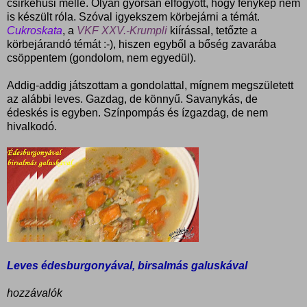
csirkehusi mellé. Olyan gyorsan elfogyott, hogy fénykép nem
is készült róla. Szóval igyekszem körbejárni a témát.
Cukroskata
, a
VKF XXV.-Krumpli
kiírással, tetőzte a
körbejárandó témát :-), hiszen egyből a bőség zavarába
csöppentem (gondolom, nem egyedül).
Addig-addig játszottam a gondolattal, mígnem megszületett
az alábbi leves. Gazdag, de könnyű. Savanykás, de
édeskés is egyben. Színpompás és ízgazdag, de nem
hivalkodó.
Leves édesburgonyával, birsalmás galuskával
hozzávalók