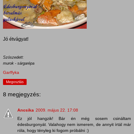
Jó étvágyat!
Szószedett:
murok - sárgarépa
Garffyka
Megosztás
8 megjegyzés:
Ancsika
2009. május 22. 17:08
Ez jól hangzik! Bár én még sosem csináltam
édesburgonyát. Valahogy nem ismerem, de annyit írtál már
róla, hogy tényleg ki fogom próbálni :)