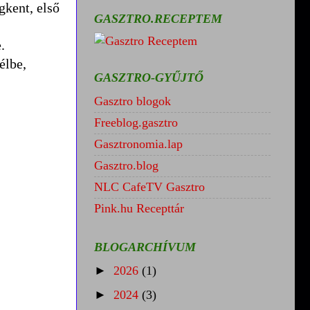
gkent, első
GASZTRO.RECEPTEM
.
élbe,
GASZTRO-GYŰJTŐ
Gasztro blogok
Freeblog.gasztro
Gasztronomia.lap
Gasztro.blog
NLC CafeTV Gasztro
Pink.hu Recepttár
BLOGARCHÍVUM
►
2026
(1)
►
2024
(3)