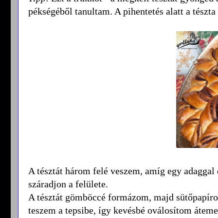
pékségéből tanultam. A pihentetés alatt a tészt
A tésztát három felé veszem, amíg egy adaggal 
száradjon a felülete.
A tésztát gömböccé formázom, majd sütőpapíron
teszem a tepsibe, így kevésbé oválosítom át