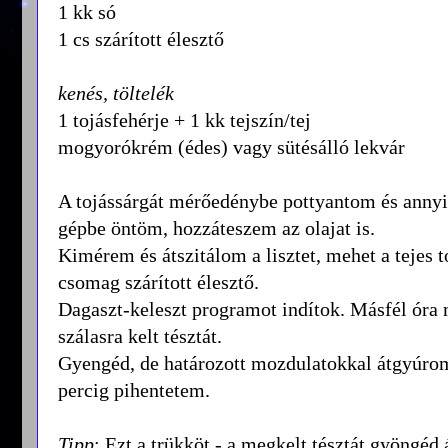
1 kk só
1 cs szárított élesztő
kenés, töltelék
1 tojásfehérje + 1 kk tejszín/tej
mogyorókrém (édes) vagy sütésálló lekvár
A tojássárgát mérőedénybe pottyantom és annyi 
gépbe öntöm, hozzáteszem az olajat is.
Kimérem és átszitálom a lisztet, mehet a tejes t
csomag szárított élesztő.
Dagaszt-keleszt programot indítok. Másfél óra m
szálasra kelt tésztát.
Gyengéd, de határozott mozdulatokkal átgyúro
percig pihentetem.
Tipp
: Ezt a trükköt - a megkelt tésztát gyöngéd