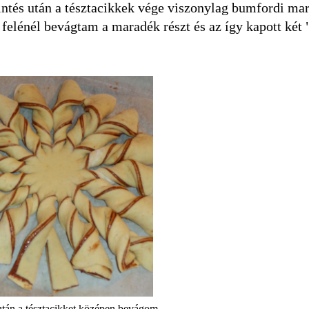
rintés után a tésztacikkek vége viszonylag bumfordi mar
 felénél bevágtam a maradék részt és az így kapott két
után a tésztacikket középen bevágom ...