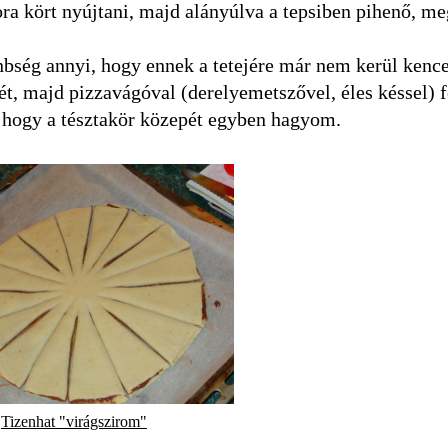
 kört nyújtani, majd alányúlva a tepsiben pihenő, me
bség annyi, hogy ennek a tetejére már nem kerül kence
ét, majd pizzavágóval (derelyemetszővel, éles késsel) f
 hogy a tésztakör közepét egyben hagyom.
Tizenhat "virágszirom"