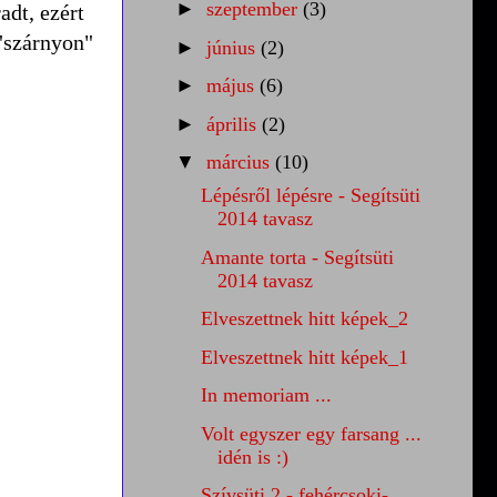
►
szeptember
(3)
adt, ezért
 "szárnyon"
►
június
(2)
►
május
(6)
►
április
(2)
▼
március
(10)
Lépésről lépésre - Segítsüti
2014 tavasz
Amante torta - Segítsüti
2014 tavasz
Elveszettnek hitt képek_2
Elveszettnek hitt képek_1
In memoriam ...
Volt egyszer egy farsang ...
idén is :)
Szívsüti 2 - fehércsoki-