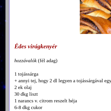
Édes virágkenyér
hozzávalók
(fél adag)
1 tojássárga
+ annyi tej, hogy 2 dl legyen a tojássárgával eg
2 ek olaj
30 dkg liszt
1 narancs v. citrom reszelt héja
6-8 dkg cukor