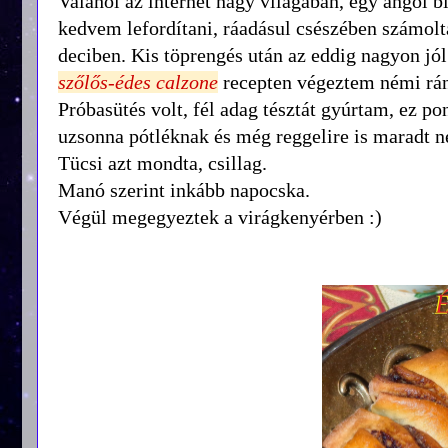
Valahol az internet nagy világában, egy angol b
kedvem lefordítani, ráadásul csészében számolt
deciben. Kis töprengés után az eddig nagyon jól
szőlős-édes calzone
recepten végeztem némi ránc
Próbasütés volt, fél adag tésztát gyúrtam, ez 
uzsonna pótléknak és még reggelire is maradt n
Tücsi azt mondta, csillag.
Manó szerint inkább napocska.
Végül megegyeztek a virágkenyérben :)