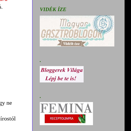
ó.
VIDÉK ÍZE
.
.
gy ne
írostól