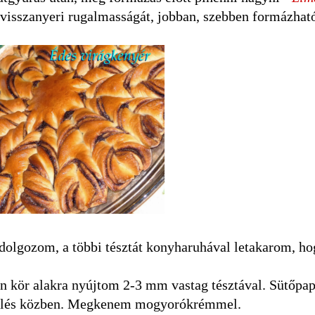
a visszanyeri rugalmasságát, jobban, szebben formázhat
dolgozom, a többi tésztát konyharuhával letakarom, ho
 kör alakra nyújtom 2-3 mm vastag tésztával. Sütőpap
emelés közben. Megkenem mogyorókrémmel.