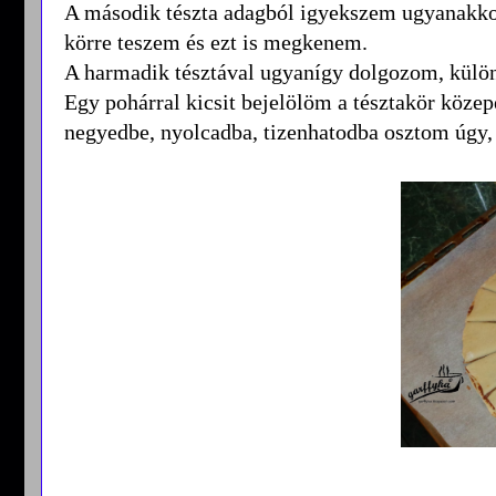
A második tészta adagból igyekszem ugyanakkora
körre teszem és ezt is megkenem.
A harmadik tésztával ugyanígy dolgozom, külön
Egy pohárral kicsit bejelölöm a tésztakör közep
negyedbe, nyolcadba, tizenhatodba osztom úgy,