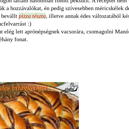
logon láttam hasonlóan fonott péksütit. A receptet nem 
ák a hozzávalókat, én pedig szívesebben méricskélek d
 bevállt
pizza tészta
, illetve annak édes változatából ké
felvarrást :)
pont elég lett aprónépségnek vacsorára, csomagolni Man
éhány fonat.