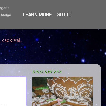
-agent
LEARN MORE
GOT IT
e usage
 csokival.
DÍSZESMÉZES