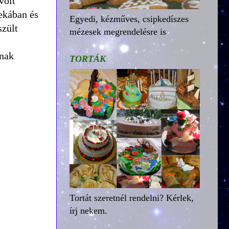
volt
ekában és
Egyedi, kézműves, csipkedíszes
szült
mézesek megrendelésre is
ónak
TORTÁK
Tortát szeretnél rendelni? Kérlek,
írj nekem.