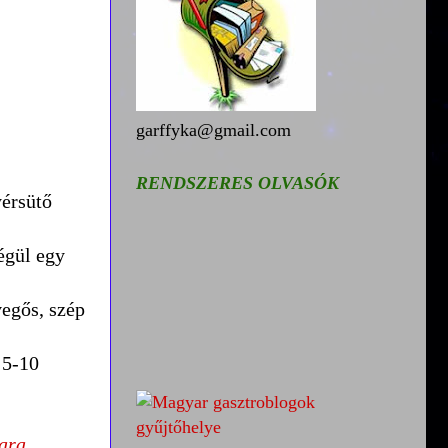
garffyka@gmail.com
RENDSZERES OLVASÓK
yérsütő
végül egy
vegős, szép
 5-10
ara