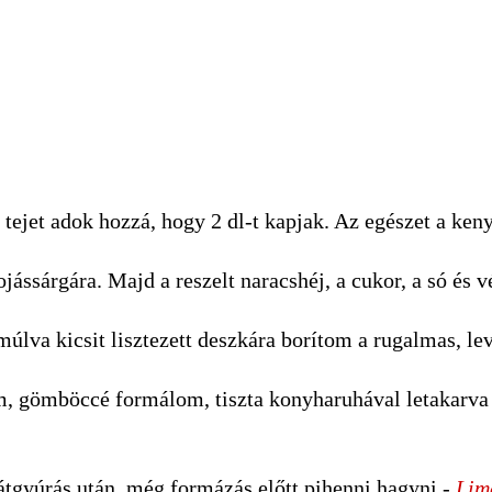
tejet adok hozzá, hogy 2 dl-t kapjak. Az egészet a ken
ojássárgára. Majd a reszelt naracshéj, a cukor, a só és 
úlva kicsit lisztezett deszkára borítom a rugalmas, le
m, gömböccé formálom, tiszta konyharuhával letakarva
 átgyúrás után, még formázás előtt pihenni hagyni -
Lim