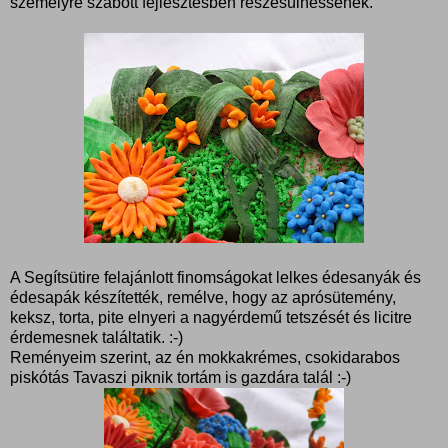
személyre szabott fejlesztésben részesülhessenek.
A Segítsütire felajánlott finomságokat lelkes édesanyák és
édesapák készítették, remélve, hogy az aprósütemény,
keksz, torta, pite elnyeri a nagyérdemű tetszését és licitre
érdemesnek találtatik. :-)
Reményeim szerint, az én mokkakrémes, csokidarabos
piskótás Tavaszi piknik tortám is gazdára talál :-)