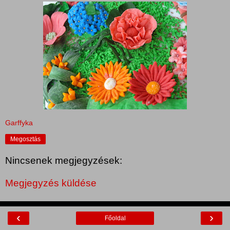
Garffyka
Megosztás
Nincsenek megjegyzések:
Megjegyzés küldése
‹
›
Főoldal