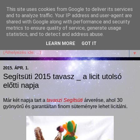
This site uses cookies from Google to deliver its services
Garffyka
and to analyze traffic. Your IP address and user-agent are
shared with Google along with performance and security
metrics to ensure quality of service, generate usage
Szösszenetek a konyhámból, az életemből. Mosollyal,
statistics, and to detect and address abuse.
receptekkel, vidámsággal, marcipánnal, csokival.
LEARN MORE
GOT IT
▼
2015. ÁPR. 1.
Segítsüti 2015 tavasz _ a licit utolsó
előtti napja
Már két napja tart a
tavaszi Segítsüti
árverése, ahol 30
gyönyörű és garantáltan finom süteményre lehet licitálni.