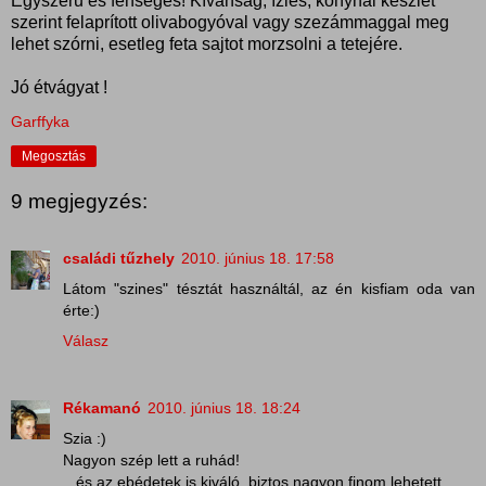
Egyszerű és fenséges! Kívánság, ízlés, konyhai készlet
szerint felaprított olivabogyóval vagy szezámmaggal meg
lehet szórni, esetleg feta sajtot morzsolni a tetejére.
Jó étvágyat !
Garffyka
Megosztás
9 megjegyzés:
családi tűzhely
2010. június 18. 17:58
Látom "szines" tésztát használtál, az én kisfiam oda van
érte:)
Válasz
Rékamanó
2010. június 18. 18:24
Szia :)
Nagyon szép lett a ruhád!
...és az ebédetek is kiváló, biztos nagyon finom lehetett.