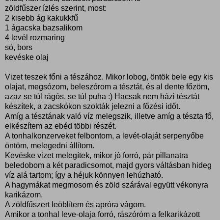
zöldfűszer ízlés szerint, most:
2 kisebb ág kakukkfű
1 ágacska bazsalikom
4 levél rozmaring
só, bors
kevéske olaj
Vizet teszek főni a tészához. Mikor lobog, öntök bele egy kis
olajat, megsózom, beleszórom a tésztát, és al dente főzöm,
azaz se túl rágós, se túl puha :) Hacsak nem házi tésztát
készítek, a zacskókon szokták jelezni a főzési időt.
Amíg a tésztának való víz melegszik, illetve amíg a tészta fő,
elkészítem az ebéd többi részét.
A tonhalkonzerveket felbontom, a levét-olaját serpenyőbe
öntöm, melegedni állítom.
Kevéske vizet melegítek, mikor jó forró, pár pillanatra
beledobom a két paradicsomot, majd gyors váltásban hideg
víz alá tartom; így a héjuk könnyen lehúzható.
A hagymákat megmosom és zöld szárával együtt vékonyra
karikázom.
A zöldfűszert leöblítem és apróra vágom.
Amikor a tonhal leve-olaja forró, rászóróm a felkarikázott