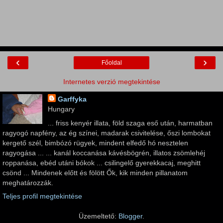
‹
›
Főoldal
Internetes verzió megtekintése
Garffyka
Hungary
... friss kenyér illata, föld szaga eső után, harmatban
ragyogó napfény, az ég színei, madarak csivitelése, őszi lombokat
kergető szél, bimbózó rügyek, mindent elfedő hó nesztelen
ragyogása ... ... kanál koccanása kávésbögrén, illatos zsömlehéj
roppanása, ebéd utáni bókok ... csilingelő gyerekkacaj, meghitt
csönd ... Mindenek előtt és fölött Ők, kik minden pillanatom
meghatározzák.
Teljes profil megtekintése
Üzemeltető:
Blogger
.