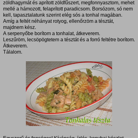
zöldhagymát és aprított zöldfűszert, megfonnyasztom, mehet
mellé a hámozott, felaprított paradicsom. Borsózom, só nem
kell, tapasztalatunk szerint elég sós a tonhal magában.
Amíg a feltét néhányat rotyog, ellenőrzöm a tésztát,
majdnem kész.
A serpenyőbe borítom a tonhalat, átkeverem.
Leszűröm, lecsöpögtetem a tésztát és a forró feltétre borítom.
Átkeverem.
Tálalom.