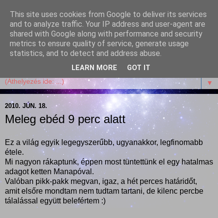
This site uses cookies from Google to deliver its services
Garffyka
and to analyze traffic. Your IP address and user-agent are
shared with Google along with performance and security
metrics to ensure quality of service, generate usage
Szösszenetek a konyhámból, az életemből. Mosollyal,
statistics, and to detect and address abuse.
receptekkel, vidámsággal, marcipánnal, csokival.
LEARN MORE
GOT IT
▼
2010. JÚN. 18.
Meleg ebéd 9 perc alatt
Ez a világ egyik legegyszerűbb, ugyanakkor, legfinomabb
étele.
Mi nagyon rákaptunk, éppen most tüntettünk el egy hatalmas
adagot ketten Manapóval.
Valóban pikk-pakk megvan, igaz, a hét perces határidőt,
amit elsőre mondtam nem tudtam tartani, de kilenc percbe
tálalással együtt belefértem :)