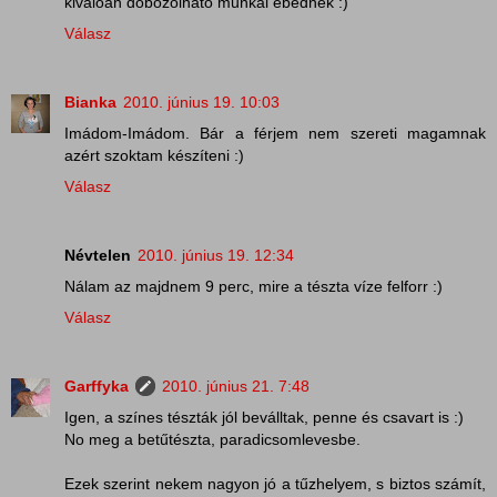
kivaloan dobozolhato munkai ebednek :)
Válasz
Bianka
2010. június 19. 10:03
Imádom-Imádom. Bár a férjem nem szereti magamnak
azért szoktam készíteni :)
Válasz
Névtelen
2010. június 19. 12:34
Nálam az majdnem 9 perc, mire a tészta víze felforr :)
Válasz
Garffyka
2010. június 21. 7:48
Igen, a színes tészták jól beválltak, penne és csavart is :)
No meg a betűtészta, paradicsomlevesbe.
Ezek szerint nekem nagyon jó a tűzhelyem, s biztos számít,