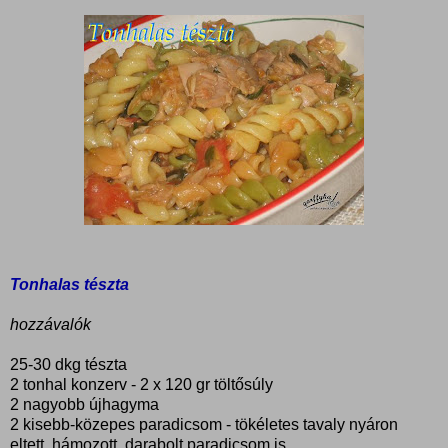
Tonhalas tészta
hozzávalók
25-30 dkg tészta
2 tonhal konzerv - 2 x 120 gr töltősúly
2 nagyobb újhagyma
2 kisebb-közepes paradicsom - tökéletes tavaly nyáron
eltett, hámozott, darabolt paradicsom is