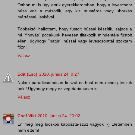
Otthon mi is úgy ettük gyerekkoromban, hogy a levescsont
húsa volt a második, egy kis mustáros vagy uborkás
mártással, laskával.
Többektől hallottam, hogy füstölt hússal készítik, sajnos a
mi "finnyás" pocakunk hevesen tiltakozik mindenféle füstölt
ellen, úgyhogy "natúr" hússal vagy levescsonttal szoktam
főzni.
Válasz
Edit (Esc)
2010. június 24. 9:27
Nalam paradicsomosan keszul es hust nem mindig teszek
bele! Ugyhogy megy ez vegetarianusan is.
Válasz
Chef Viki
2010. június 24. 20:02
Én meg még lucskos káposzta-szűz vagyok :-) Életemben
nem ettem!