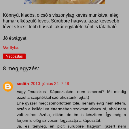
Könnyű, kiadós, olcsó s viszonylag kevés munkával elég
hamar elkészülő leves. Sűrűbbre hagyva, azaz kevesebb
lével s kicsit több hússal, akár egytálételként is tálalható.
Jó étvágyat !
Garffyka
Megosztás
8 megjegyzés:
sedith
2010. június 24. 7:48
Vagy "mucskos" Káposztaként nem ismered? Mi mindig
ezzel a szójátékkal szórakoztunk rajta!:)
Éne gyszer megcsömörlöttem tőle, néhány évig nem ettem,
aztán a kollégium éttermében szoktam vissza rá, ahol nem
volt zsíros. Azóta, ritkán, de én is készítem. Így még a
férjem is elég szívesen fogyasztja a káposztát.
Ja, és tényleg, én picit sűrűbbre hagyom (azért nem