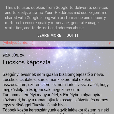
This site uses cookies from Google to deliver its services
Garffyka
and to analyze traffic. Your IP address and user-agent are
shared with Google along with performance and security
metrics to ensure quality of service, generate usage
Szösszenetek a konyhámból, az életemből. Mosollyal,
statistics, and to detect and address abuse.
receptekkel, vidámsággal, marcipánnal, csokival.
LEARN MORE
GOT IT
▼
2010. JÚN. 24.
Lucskos káposzta
Szegény levesnek nem igazán bizalomgerjesztő a neve.
Lucskos, csatakos, sáros, már kiskoromtól ezekre
asszociáltam, szerencsére, ez nem tartott vissza attól, hogy
megkóstoljam és igencsak megszeressem.
Tudtommal erdélyi magyar étel, s Erdélyben olyannyira
közismert, hogy a román ajkú lakosság is átvette és nemes
egyszerűséggel "lucskos"-nak hívja.
Többek között keresztlányunk egyik ittlétekor főztem, s neki