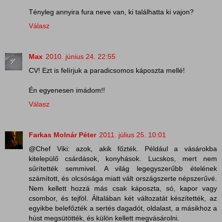
Tényleg annyira fura neve van, ki találhatta ki vajon?
Válasz
Max
2010. június 24. 22:55
CV! Ezt is felírjuk a paradicsomos káposzta mellé!
Én egyenesen imádom!!
Válasz
Farkas Molnár Péter
2011. július 25. 10:01
@Chef Viki: azok, akik főzték. Például a vásárokba
kitelepülő csárdások, konyhások. Lucskos, mert nem
sűrítették semmivel. A világ legegyszerűbb ételének
számított, és olcsósága miatt vált országszerte népszerűvé.
Nem kellett hozzá más csak káposzta, só, kapor vagy
csombor, és tejföl. Általában két változatát készítették, az
egyikbe belefőzték a sertés dagadót, oldalast, a másikhoz a
húst megsütötték, és külön kellett megvásárolni.