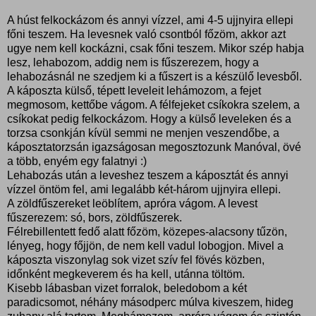
A húst felkockázom és annyi vízzel, ami 4-5 ujjnyira ellepi
főni teszem. Ha levesnek való csontból főzöm, akkor azt
ugye nem kell kockázni, csak főni teszem. Mikor szép habja
lesz, lehabozom, addig nem is fűszerezem, hogy a
lehabozásnál ne szedjem ki a fűszert is a készülő levesből.
A káposzta külső, tépett leveleit lehámozom, a fejet
megmosom, kettőbe vágom. A félfejeket csíkokra szelem, a
csíkokat pedig felkockázom. Hogy a külső leveleken és a
torzsa csonkján kívül semmi ne menjen veszendőbe, a
káposztatorzsán igazságosan megosztozunk Manóval, övé
a több, enyém egy falatnyi :)
Lehabozás után a leveshez teszem a káposztát és annyi
vízzel öntöm fel, ami legalább két-három ujjnyira ellepi.
A zöldfűszereket leöblítem, apróra vágom. A levest
fűszerezem: só, bors, zöldfűszerek.
Félrebillentett fedő alatt főzöm, közepes-alacsony tűzön,
lényeg, hogy főjjön, de nem kell vadul lobogjon. Mivel a
káposzta viszonylag sok vizet szív fel fövés közben,
időnként megkeverem és ha kell, utánna töltöm.
Kisebb lábasban vizet forralok, beledobom a két
paradicsomot, néhány másodperc múlva kiveszem, hideg