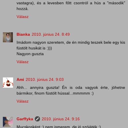
vastagra), és a levesben főtt csontról a hús a "második"
hozzá.
Válasz
Bianka
2010. június 24. 8:49
Imádom nagyon szeretem, de én mindig teszek bele egy kis
füstölt husikát is :)))
Nagyon guszta
Válasz
Ami
2010. június 24. 9:03
Ahh... annyira guszta! Én is oda vagyok érte, jöhetne
bármikor, finom füstölt hússal...mmmmm :)
Válasz
Garffyka
2010. június 24. 9:16
Mucskosként :) nem ismerem, de jó szójáték :)