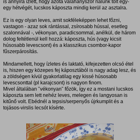
is annyira ízlett, hogy azóta valahányszor nálunk tölt egy-
egy hétvégét, lucskos káposzta mindig kerül az asztalra.
Ez is egy olyan leves, amit sokféleképpen lehet főzni,
vastagon - azaz sok rántással, zsírosabb hússal, esetleg
szalonnával -, vékonyan, paradicsommal, anélkül, de három
dolog feltétlenül kell hozzá: káposzta, hús (vagy kicsit
húsosabb levescsont) és a klasszikus csombor-kapor
fűszerpárosítás.
Mindamellett, hogy ízletes és laktató, kifejezetten olcsó étel
is, hiszen egy közepes fej káposztából is nagy adag lesz, és
a zöldségen kívül gyakorlatilag egy kissé húsosabb
levescsonttal (pl karajcsont) is nagyon finom.
Mivel általában "vékonyan" főzök, így ez a mostani lucskos
káposzta sem lett nehéz leves, melegen és langyosan is
kitűnő volt. Ebédnél a tepsis/serpenyős újrkumplit és a
tojásos-virslis lecsót kísérte.