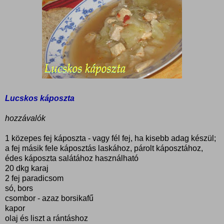
Lucskos káposzta
hozzávalók
1 közepes fej káposzta - vagy fél fej, ha kisebb adag készül;
a fej másik fele káposztás laskához, párolt káposztához,
édes káposzta salátához használható
20 dkg karaj
2 fej paradicsom
só, bors
csombor - azaz borsikafű
kapor
olaj és liszt a rántáshoz