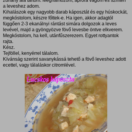
zuhany alá tartom. Meghámozom, apróra vágom és szintén
a leveshez adom.
Kihalászok egy nagyobb darab káposztát és egy húskockát,
megkóstolom, készre főttek-e. Ha igen, akkor adagtól
függően 2-3 ekanálnyi rántást simára dolgozok a leves
levével, majd a gyöngyözve fövő levesbe öntve elkverem.
Megkóstolom, ha kell, utánfűszerezem. Egyet rottyantok
rajta.
Kész.
Tejföllel, kenyérrel tálalom.
Kívánság szerint savanykássá tehető a fövő leveshez adott
ecettel, vagy tálaláskor citromlével.