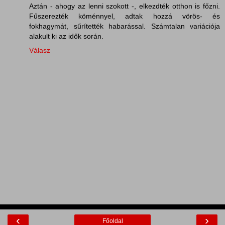
Aztán - ahogy az lenni szokott -, elkezdték otthon is főzni.
Fűszerezték köménnyel, adtak hozzá vörös- és
fokhagymát, sűrítették habarással. Számtalan variációja
alakult ki az idők során.
Válasz
‹
›
Főoldal