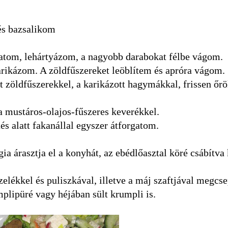
 és bazsalikom
tgatom, lehártyázom, a nagyobb darabokat félbe vágom.
ikázom. A zöldfűszereket leöblítem és apróra vágom.
t zöldfűszerekkel, a karikázott hagymákkal, frissen őrö
 mustáros-olajos-fűszeres keverékkel.
és alatt fakanállal egyszer átforgatom.
ia árasztja el a konyhát, az ebédlőasztal köré csábítva 
elékkel és puliszkával, illetve a máj szaftjával megcse
mplipüré vagy héjában sült krumpli is.