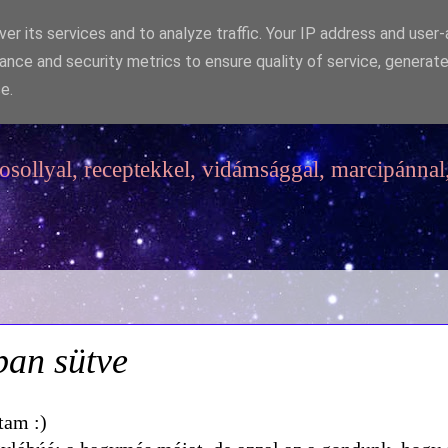
er its services and to analyze traffic. Your IP address and user
ance and security metrics to ensure quality of service, generat
e.
sollyal, receptekkel, vidámsággal, marcipánnal,
ban sütve
tam :)