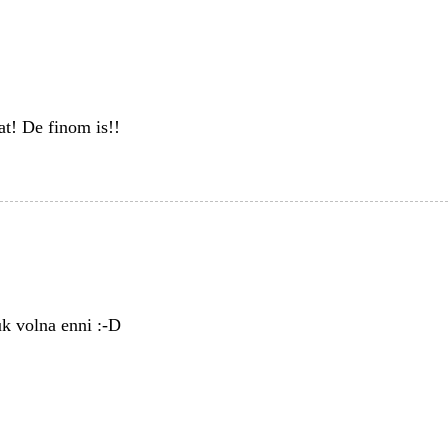
t! De finom is!!
uk volna enni :-D