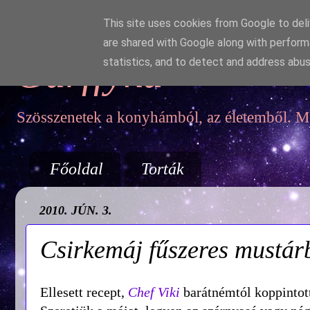
This site uses cookies from Google to deliv
are shared with Google along with perform
Garffyka
statistics, and to detect and address abus
Szösszenetek a konyhámból, az életemből. Mo
Főoldal
Torták
2010. JÚN. 3.
Csirkemáj fűszeres mustár
Ellesett recept,
Chef Viki
barátnémtól koppintot