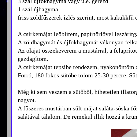
3 szál újfokhagyma vagy u.e. gerezd
1 szál újhagyma
friss zöldfűszerek ízlés szerint, most kakukkfű
A csirkemájat leöblítem, papírtörlővel leszárí
A zöldhagymát és újfokhagymát vékonyan felkar
Az olajat összekeverem a mustárral, a felaprítot
gazdagítom.
A csirkemájat tepsibe rendezem, nyakonöntöm a
Forró, 180 fokos sütőbe tolom 25-30 percre. Süt
Még ki sem veszem a sütőből, hihetetlen illatorg
nagyot.
A fűszeres mustárban sült májat saláta-sóska főz
salátával tálalom. De remekül illik hozzá a kru