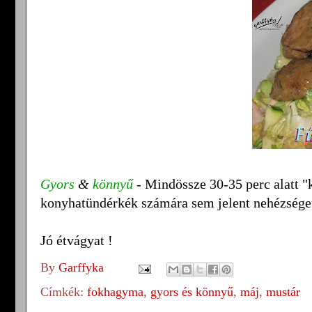
Gyors
&
könnyű
- Mindössze 30-35 perc alatt "
konyhatündérkék számára sem jelent nehézséget
Jó étvágyat !
By
Garffyka
Címkék:
fokhagyma
,
gyors és könnyű
,
máj
,
mustár