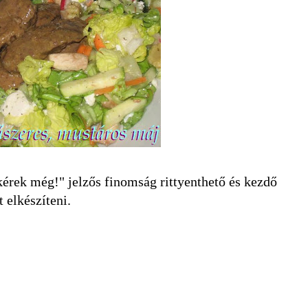
kérek még!" jelzős finomság rittyenthető és kezdő
 elkészíteni.