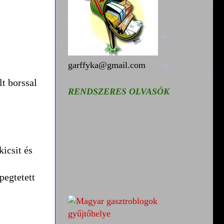
garffyka@gmail.com
lt borssal
RENDSZERES OLVASÓK
kicsit és
pegtetett