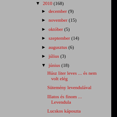
▼
2010
(168)
►
december
(9)
►
november
(15)
►
október
(5)
►
szeptember
(14)
►
augusztus
(6)
►
július
(3)
▼
június
(18)
Húsz liter leves ... és nem
volt elég
Sütemény levendulával
Illatos és finom ...
Levendula
Lucskos káposzta