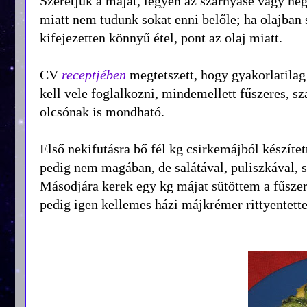
Szeretjük a májat, legyen az szárnyasé vagy né
miatt nem tudunk sokat enni belőle; ha olajban 
kifejezetten könnyű étel, pont az olaj miatt.
CV
receptjében
megtetszett, hogy gyakorlatilag 
kell vele foglalkozni, mindemellett fűszeres, s
olcsónak is mondható.
Első nekifutásra bő fél kg csirkemájból készít
pedig nem magában, de salátával, puliszkával, s
Másodjára kerek egy kg májat sütöttem a fűszer
pedig igen kellemes házi májkrémer rittyentett