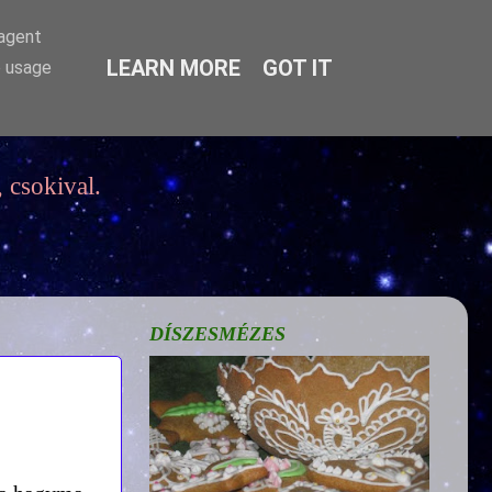
-agent
LEARN MORE
GOT IT
e usage
 csokival.
DÍSZESMÉZES