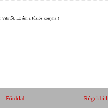
 Vikitől. Ez ám a fúziós konyha!!
Főoldal
Régebbi 