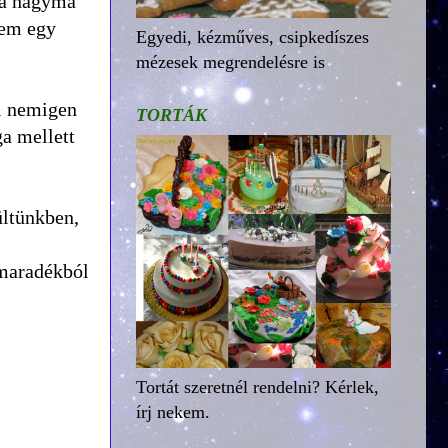
 a hagyma
sem egy
Egyedi, kézműves, csipkedíszes
mézesek megrendelésre is
ül nemigen
TORTÁK
ga mellett
ültünkben,
 maradékból
Tortát szeretnél rendelni? Kérlek,
írj nekem.