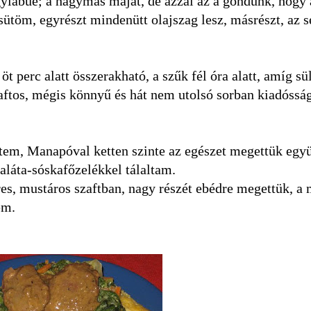
gylábúé; a hagymás májat, de azzal az a gondunk, hogy
sütöm, egyrészt mindenütt olajszag lesz, másrészt, az 
öt perc alatt összerakható, a szűk fél óra alatt, amíg s
zaftos, mégis könnyű és hát nem utolsó sorban kiadóssá
ettem, Manapóval ketten szinte az egészet megettük egy
aláta-sóskafőzelékkel tálaltam.
es, mustáros szaftban, nagy részét ebédre megettük, a
em.