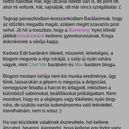
netről hallottak már, egy utcával odébb van is, de pont ott,
ahol mi voltunk, hát, sajnálják, ott már nincs szolgáltatás :(
Tegnap panaszkodtam-bosszankodtam Barátaimnak, hogy
az időzítés megadta magát, szépen megírt szavazós post
sehol. Jó hír a rosszban, hogy a
Bumeráng
'nyerj klímát'
játékát
kisvároskánk
kedvenc gyerekorvosának, Kinga
dokinéninek a várója kapja.
Kedves Edit barátném ötletelt, miszerint, lehetséges, a
blogom megunta a régi ruháját, s szép új nyári ruhára
vágyik, mint
Chef Viki
barátném és
Max
barátom blogja.
Blogom mostani ruhája nem kis munka eredménye, úgy
tűnik, lassacskán a gépem is megunja a dolgozást,
nemegyszer feladta a harcot és lefagyott, miközben a
különböző sablonokat, beállításokat próbálgattam. Nem
mondom, hogy ez a végleges vagy tökéletes nyári blog-
ruha, de szabás-varrás tudományomra való tekintettel,
mondhatnám, nem is rossz :)
Ha van közületek valakinek észrevétele, hol kellene
átszabni, bevenni, kiengedni, hova kellene egy fodor vagy