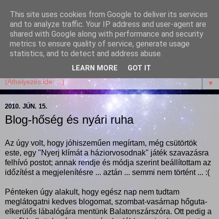
This site uses cookies from Google to deliver its services
Garffyka
and to analyze traffic. Your IP address and user-agent are
shared with Google along with performance and security
metrics to ensure quality of service, generate usage
Szösszenetek a konyhámból, az életemből. Mosollyal,
statistics, and to detect and address abuse.
receptekkel, vidámsággal, marcipánnal, csokival.
LEARN MORE
GOT IT
▼
2010. JÚN. 15.
Blog-hőség és nyári ruha
Az úgy volt, hogy jóhiszeműen megírtam, még csütörtök
este, egy "Nyerj klímát a háziorvosodnak" játék szavazásra
felhívó postot; annak rendje és módja szerint beállítottam az
időzítést a megjelenítésre ... aztán ... semmi nem történt ... :(
Pénteken úgy alakult, hogy egész nap nem tudtam
meglátogatni kedves blogomat, szombat-vasárnap hőguta-
elkerülős lábalógára mentünk Balatonszárszóra. Ott pedig a