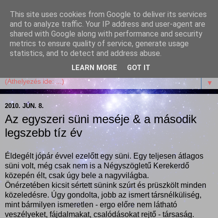
This site uses cookies from Google to deliver its services
Garffyka
and to analyze traffic. Your IP address and user-agent are
shared with Google along with performance and security
metrics to ensure quality of service, generate usage
Szösszenetek a konyhámból, az életemből. Mosollyal,
statistics, and to detect and address abuse.
receptekkel, vidámsággal, marcipánnal, csokival.
LEARN MORE
GOT IT
▼
2010. JÚN. 8.
Az egyszeri süni meséje & a második
legszebb tíz év
Éldegélt jópár évvel ezelőtt egy süni. Egy teljesen átlagos
süni volt, még csak nem is a Négyszögletű Kerekerdő
közepén élt, csak úgy bele a nagyvilágba.
Önérzetében kicsit sértett sünink szúrt és prüszkölt minden
közeledésre. Úgy gondolta, jobb az ismert társnélküliség,
mint bármilyen ismeretlen - ergo előre nem látható
veszélyeket, fájdalmakat, csalódásokat rejtő - társaság.