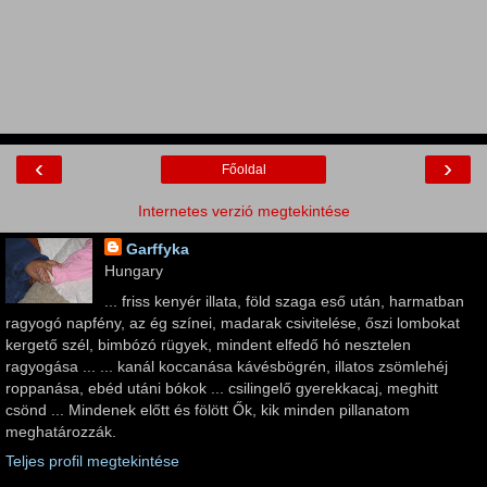
‹
›
Főoldal
Internetes verzió megtekintése
Garffyka
Hungary
... friss kenyér illata, föld szaga eső után, harmatban
ragyogó napfény, az ég színei, madarak csivitelése, őszi lombokat
kergető szél, bimbózó rügyek, mindent elfedő hó nesztelen
ragyogása ... ... kanál koccanása kávésbögrén, illatos zsömlehéj
roppanása, ebéd utáni bókok ... csilingelő gyerekkacaj, meghitt
csönd ... Mindenek előtt és fölött Ők, kik minden pillanatom
meghatározzák.
Teljes profil megtekintése