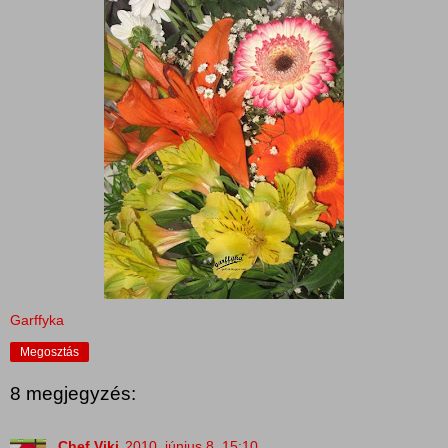
Garffyka
Megosztás
8 megjegyzés:
Chef Viki
2010. június 8. 15:10