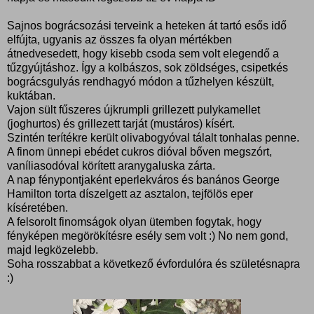
Sajnos bográcsozási terveink a heteken át tartó esős idő
elfújta, ugyanis az összes fa olyan mértékben
átnedvesedett, hogy kisebb csoda sem volt elegendő a
tűzgyújtáshoz. Így a kolbászos, sok zöldséges, csipetkés
bográcsgulyás rendhagyó módon a tűzhelyen készült,
kuktában.
Vajon sült fűszeres újkrumpli grillezett pulykamellet
(joghurtos) és grillezett tarját (mustáros) kísért.
Szintén terítékre került olivabogyóval tálalt tonhalas penne.
A finom ünnepi ebédet cukros dióval bőven megszórt,
vaníliasodóval körített aranygaluska zárta.
A nap fénypontjaként eperlekváros és banános George
Hamilton torta díszelgett az asztalon, tejfölös eper
kíséretében.
A felsorolt finomságok olyan ütemben fogytak, hogy
fényképen megörökítésre esély sem volt :) No nem gond,
majd legközelebb.
Soha rosszabbat a következő évfordulóra és születésnapra
:)