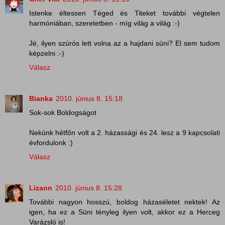
Istenke éltessen Téged és Titeket további végtelen
harmóniában, szeretetben - míg világ a világ :-)
Jé, ilyen szúrós lett volna az a hajdani süni? El sem tudom
képzelni :-)
Válasz
Bianka
2010. június 8. 15:18
Sok-sok Boldogságot
Nekünk hétfőn volt a 2. házassági és 24. lesz a 9 kapcsolati
évfordulonk :)
Válasz
Lizann
2010. június 8. 15:28
További nagyon hosszú, boldog házaséletet nektek! Az
igen, ha ez a Süni tényleg ilyen volt, akkor ez a Herceg
Varázsló is!