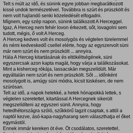
Telt s múlt az idő, és sünink egyre jobban megbarátkozott
kissé undok természetével. Továbbra is szúrt és prüszkölt és
nem volt hajlandó senki közeledését elfogadni.
Mígnem, egy szép napon, sünink találkozott A Herceggel.
Igaz, A Herceg nem fehér lovon érkezett, sőt, lovagolni sem
tudott, mégis, ő volt A Herceg.
A Herceg kedves volt és mosolygós és végtelen türelemmel
és némi kedveskedő csellel elérte, hogy az egyszervolt süni
már nem szúrt és nem prüszkölt ... annyira.
Hála A Herceg kitartásának és eltökéltségének, süni
egyszercsak azon kapta magát, hogy várja a találkozásokat.
Mint a kisherceg rókája, lassacskán megszelídült. Már
egyáltalán nem szúrt és nem prüszkölt. Sőt ... időnként
mosolygott is, amúgy süni módra, kicsit tüskésen, de nem
szúrósan.
Telt az idő, a napok hetekké, a hetek hónapokká lettek, s
végtelen szeretettel, kitartással A Hercegnek sikerült
megszelídíteni az egyszeri sünit. Annyira, hogy
hetedhétországra szóló, szűkkörű lagzit csaptak, s attól a
naptól kezve, ásó-kapa-nagyharang sem választhatja el őket
egymástól.
Ennek immár kereken öt éve. Öt csodálatos, szeretettel,