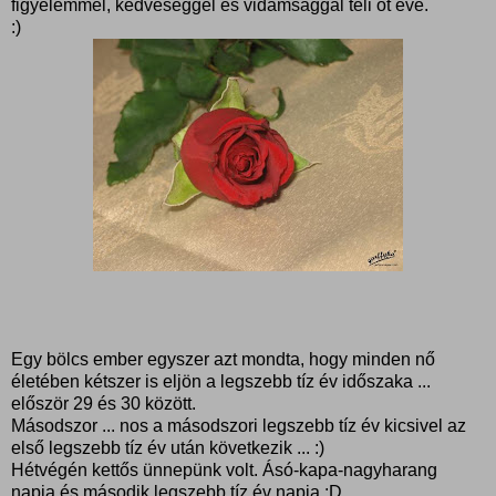
figyelemmel, kedveséggel és vidámsággal teli öt éve.
:)
Egy bölcs ember egyszer azt mondta, hogy minden nő
életében kétszer is eljön a legszebb tíz év időszaka ...
először 29 és 30 között.
Másodszor ... nos a másodszori legszebb tíz év kicsivel az
első legszebb tíz év után következik ... :)
Hétvégén kettős ünnepünk volt. Ásó-kapa-nagyharang
napja és második legszebb tíz év napja :D