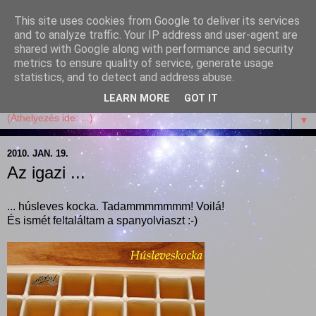
This site uses cookies from Google to deliver its services
Garffyka
and to analyze traffic. Your IP address and user-agent are
shared with Google along with performance and security
metrics to ensure quality of service, generate usage
Szösszenetek a konyhámból, az életemből. Mosollyal,
statistics, and to detect and address abuse.
receptekkel, vidámsággal, marcipánnal, csokival.
LEARN MORE
GOT IT
▼
2010. JAN. 19.
Az igazi ...
... húsleves kocka. Tadammmmmmm! Voilá!
És ismét feltaláltam a spanyolviaszt :-)