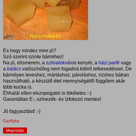
És hogy mindez mire jó?
Szó szerint szinte bármihez!
Na jó, elismerem, a
szilvalekvár
os kenyér, a
házi
parfé
vagy
a
kalács
valószínűleg nem fogadná kitörő lelkesedéssel. De
bármilyen leveshez, mártáshoz, pároláshoz, rizshez bátran
használható, a készülő étel mennyiségétől függőem akár
több kocka is.
Éhhalál ellen elszopogatni is tökéletes :-)
Garantáltan E-, színezék- és ízfokozó mentes!
Jó fagyasztást! :-)
Garffyka
Megosztás