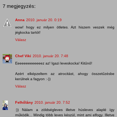
7 megjegyzés:
Anna
2010. január 20. 0:19
wow! hogy ez milyen ötletes. Azt hiszem veszek még
jégkocka tartót!
Válasz
Chef Viki
2010. január 20. 7:48
Eeeeeeeeeeeeez az! Igazi leveskocka! Kitűnő!
Azért elképzeltem az atrocitást, ahogy összetűzésbe
kerülnek a fagyon :-))
Válasz
Felhőlány
2010. január 20. 7:52
:)) Nálam a zöldségleves illetve húsleves alaplé így
működik... Mindig több leves készül, mint ami elfogy. Illetve