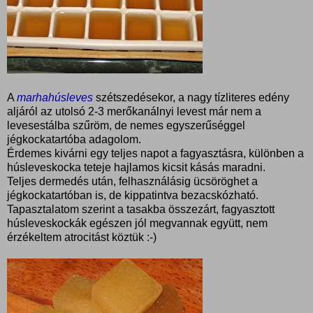
A
marhahúsleves
szétszedésekor, a nagy tízliteres edény
aljáról az utolsó 2-3 merőkanálnyi levest már nem a
levesestálba szűröm, de nemes egyszerűséggel
jégkockatartóba adagolom.
Érdemes kivárni egy teljes napot a fagyasztásra, különben a
húsleveskocka teteje hajlamos kicsit kásás maradni.
Teljes dermedés után, felhasználásig ücsöröghet a
jégkockatartóban is, de kippatintva bezacskózható.
Tapasztalatom szerint a tasakba összezárt, fagyasztott
húsleveskockák egészen jól megvannak együtt, nem
érzékeltem atrocitást köztük :-)