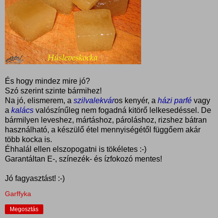
És hogy mindez mire jó?
Szó szerint szinte bármihez!
Na jó, elismerem, a
szilvalekvár
os kenyér, a
házi
parfé
vagy
a
kalács
valószínűleg nem fogadná kitörő lelkesedéssel. De
bármilyen leveshez, mártáshoz, pároláshoz, rizshez bátran
használható, a készülő étel mennyiségétől függőem akár
több kocka is.
Éhhalál ellen elszopogatni is tökéletes :-)
Garantáltan E-, színezék- és ízfokozó mentes!
Jó fagyasztást! :-)
Garffyka
Megosztás