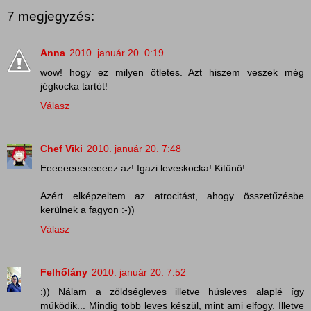
7 megjegyzés:
Anna
2010. január 20. 0:19
wow! hogy ez milyen ötletes. Azt hiszem veszek még
jégkocka tartót!
Válasz
Chef Viki
2010. január 20. 7:48
Eeeeeeeeeeeeez az! Igazi leveskocka! Kitűnő!
Azért elképzeltem az atrocitást, ahogy összetűzésbe
kerülnek a fagyon :-))
Válasz
Felhőlány
2010. január 20. 7:52
:)) Nálam a zöldségleves illetve húsleves alaplé így
működik... Mindig több leves készül, mint ami elfogy. Illetve