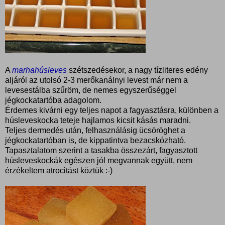
A
marhahúsleves
szétszedésekor, a nagy tízliteres edény
aljáról az utolsó 2-3 merőkanálnyi levest már nem a
levesestálba szűröm, de nemes egyszerűséggel
jégkockatartóba adagolom.
Érdemes kivárni egy teljes napot a fagyasztásra, különben a
húsleveskocka teteje hajlamos kicsit kásás maradni.
Teljes dermedés után, felhasználásig ücsöröghet a
jégkockatartóban is, de kippatintva bezacskózható.
Tapasztalatom szerint a tasakba összezárt, fagyasztott
húsleveskockák egészen jól megvannak együtt, nem
érzékeltem atrocitást köztük :-)