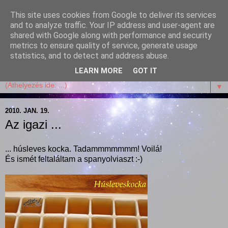
This site uses cookies from Google to deliver its services
Garffyka
and to analyze traffic. Your IP address and user-agent are
shared with Google along with performance and security
metrics to ensure quality of service, generate usage
Szösszenetek a konyhámból, az életemből. Mosollyal,
statistics, and to detect and address abuse.
receptekkel, vidámsággal, marcipánnal, csokival.
LEARN MORE
GOT IT
▼
2010. JAN. 19.
Az igazi ...
... húsleves kocka. Tadammmmmmm! Voilá!
És ismét feltaláltam a spanyolviaszt :-)