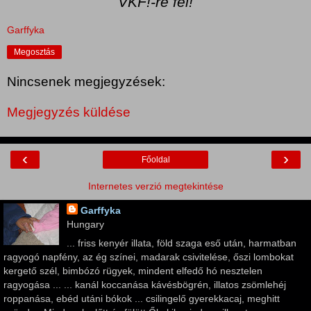
VKF!-re fel!
Garffyka
Megosztás
Nincsenek megjegyzések:
Megjegyzés küldése
‹
›
Főoldal
Internetes verzió megtekintése
Garffyka
Hungary
... friss kenyér illata, föld szaga eső után, harmatban
ragyogó napfény, az ég színei, madarak csivitelése, őszi lombokat
kergető szél, bimbózó rügyek, mindent elfedő hó nesztelen
ragyogása ... ... kanál koccanása kávésbögrén, illatos zsömlehéj
roppanása, ebéd utáni bókok ... csilingelő gyerekkacaj, meghitt