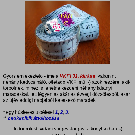
Gyors emlékeztető - íme a
VKF! 31. kiírása
, valamint
néhány kedvcsináló, ötletadó VKF! mű :-) azok részére, akik
törpölnek, mihez is lehetne kezdeni néhány falatnyi
maradékkal, lett légyen az akár az évvégi dőzsölésből, akár
az újév eddigi napjaiból keletkező maradék:
* egy húsleves utóéletei
1
,
2
,
3
.
**
csokimikik átváltozása
Jó törpölést, vidám sürgést-forgást a konyhákban :-)