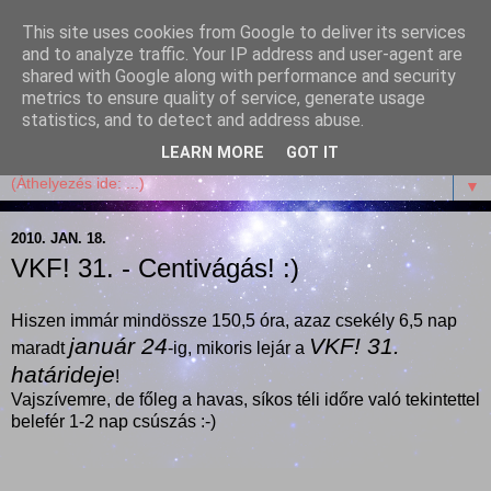
This site uses cookies from Google to deliver its services
Garffyka
and to analyze traffic. Your IP address and user-agent are
shared with Google along with performance and security
metrics to ensure quality of service, generate usage
Szösszenetek a konyhámból, az életemből. Mosollyal,
statistics, and to detect and address abuse.
receptekkel, vidámsággal, marcipánnal, csokival.
LEARN MORE
GOT IT
▼
2010. JAN. 18.
VKF! 31. - Centivágás! :)
Hiszen immár mindössze 150,5 óra, azaz csekély 6,5 nap
január 24
VKF! 31.
maradt
-ig, mikoris lejár a
határideje
!
Vajszívemre, de főleg a havas, síkos téli időre való tekintettel
belefér 1-2 nap csúszás :-)