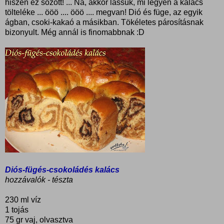
hiszen ez sózott! ... Na, akkor lássuk, mi legyen a kalács
tölteléke ... ööö .... ööö .... megvan! Dió és füge, az egyik
ágban, csoki-kakaó a másikban. Tökéletes párosításnak
bizonyult. Még annál is finomabbnak :D
Diós-fügés-csokoládés kalács
hozzávalók - tészta
230 ml víz
1 tojás
75 gr vaj, olvasztva