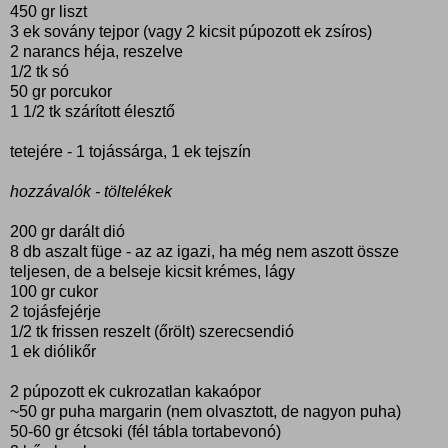
450 gr liszt
3 ek sovány tejpor (vagy 2 kicsit púpozott ek zsíros)
2 narancs héja, reszelve
1/2 tk só
50 gr porcukor
1 1/2 tk szárított élesztő
tetejére - 1 tojássárga, 1 ek tejszín
hozzávalók - töltelékek
200 gr darált dió
8 db aszalt füge - az az igazi, ha még nem aszott össze
teljesen, de a belseje kicsit krémes, lágy
100 gr cukor
2 tojásfejérje
1/2 tk frissen reszelt (őrölt) szerecsendió
1 ek diólikőr
2 púpozott ek cukrozatlan kakaópor
~50 gr puha margarin (nem olvasztott, de nagyon puha)
50-60 gr étcsoki (fél tábla tortabevonó)