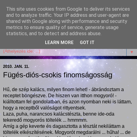
This site uses cookies from Google to deliver its services
Garffyka
and to analyze traffic. Your IP address and user-agent are
shared with Google along with performance and security
metrics to ensure quality of service, generate usage
Szösszenetek a konyhámból, az életemből. Mosollyal,
statistics, and to detect and address abuse.
receptekkel, vidámsággal, marcipánnal, csokival.
LEARN MORE
GOT IT
▼
2010. JAN. 11.
Fügés-diós-csokis finomságosság
Hű, de szép kalács, milyen finom lehet! - ábrándoztam a
receptet böngészve. De hiszen van itthon mogyoró! -
kiálltottam fel gondolatban, és azon nyomban neki is láttam,
hogy a receptből valóságot rittyentsek.
Laza, puha, narancsos kalácstészta, benne ide-oda
tekeredő mogyorós töltelék ... hmmmm.
Amíg a gép keverte és dagasztotta a tésztát nekiláttam a
töltelék elkészítésének. Mogyorót megdarálni ... hűha! ... de