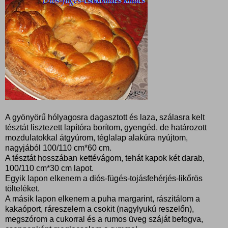
A gyönyörű hólyagosra dagasztott és laza, szálasra kelt
tésztát lisztezett lapítóra borítom, gyengéd, de határozott
mozdulatokkal átgyúrom, téglalap alakúra nyújtom,
nagyjából 100/110 cm*60 cm.
A tésztát hosszában kettévágom, tehát kapok két darab,
100/110 cm*30 cm lapot.
Egyik lapon elkenem a diós-fügés-tojásfehérjés-likőrös
tölteléket.
A másik lapon elkenem a puha margarint, rászitálom a
kakaóport, ráreszelem a csokit (nagylyukú reszelőn),
megszórom a cukorral és a rumos üveg száját befogva,