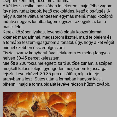
cseppenként meglocsolom a rummal.
A két tészta csíkot hosszában feltekerem, majd félbe vágom,
így négy rudat kapok, kettő csokoládés, kettő diós-fügés. A
négy rudat felváltva rendezem egymás mellé, majd középről
indulva négyes fonatba fogom egyszer az egyik, aztán a
másik felét.
Kerek, középen lyukas, levehető oldalú koszorúformát
kikenek margarinnal, megszórom liszttel, majd felölelem és
a formába teszem-igazgatom a fonatot, úgy, hogy a két végét
minnél szebben összedolgozzam.
Tiszta, száraz konyharuhával letakarom és meleg-langyos
helyen 30-45 percet kelesztem.
Mielőtt a 200 fokra melegített, forró sütőbe tolnám, a szépen
megkelt kalács tetejét gyengéden megkenem tojássárga-
tejszín keverékével. 30-35 percet sütöm, míg a teteje
aranybarna lesz. Sütés után a formában hagyom kicsit
pihenni, majd a forma oldalát levéve rácson hűtöm tovább.