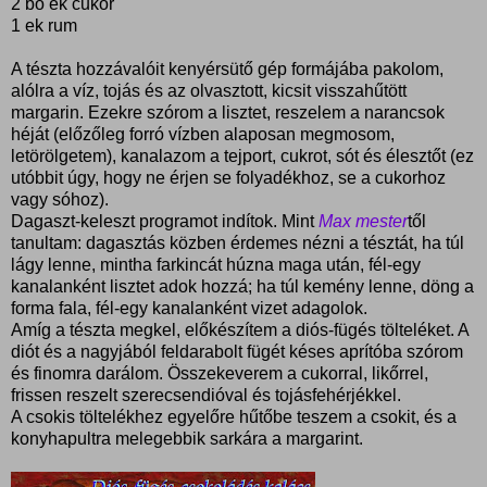
2 bő ek cukor
1 ek rum
A tészta hozzávalóit kenyérsütő gép formájába pakolom,
alólra a víz, tojás és az olvasztott, kicsit visszahűtött
margarin. Ezekre szórom a lisztet, reszelem a narancsok
héját (előzőleg forró vízben alaposan megmosom,
letörölgetem), kanalazom a tejport, cukrot, sót és élesztőt (ez
utóbbit úgy, hogy ne érjen se folyadékhoz, se a cukorhoz
vagy sóhoz).
Dagaszt-keleszt programot indítok. Mint
Max mester
től
tanultam: dagasztás közben érdemes nézni a tésztát, ha túl
lágy lenne, mintha farkincát húzna maga után, fél-egy
kanalanként lisztet adok hozzá; ha túl kemény lenne, döng a
forma fala, fél-egy kanalanként vizet adagolok.
Amíg a tészta megkel, előkészítem a diós-fügés tölteléket. A
diót és a nagyjából feldarabolt fügét késes aprítóba szórom
és finomra darálom. Összekeverem a cukorral, likőrrel,
frissen reszelt szerecsendióval és tojásfehérjékkel.
A csokis töltelékhez egyelőre hűtőbe teszem a csokit, és a
konyhapultra melegebbik sarkára a margarint.