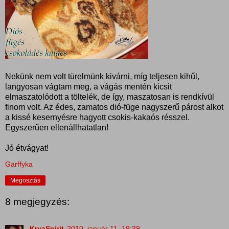
Nekünk nem volt türelmünk kivárni, míg teljesen kihűl,
langyosan vágtam meg, a vágás mentén kicsit
elmaszatolódott a töltelék, de így, maszatosan is rendkívül
finom volt. Az édes, zamatos dió-füge nagyszerű párost alkot
a kissé kesernyésre hagyott csokis-kakaós résszel.
Egyszerűen ellenállhatatlan!
Jó étvágyat!
Garffyka
Megosztás
8 megjegyzés:
KryaSpirit
2010. január 11. 19:39