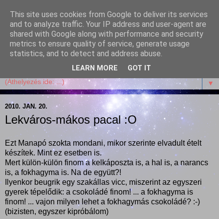
This site uses cookies from Google to deliver its services
Garffyka
and to analyze traffic. Your IP address and user-agent are
shared with Google along with performance and security
metrics to ensure quality of service, generate usage
Szösszenetek a konyhámból, az életemből. Mosollyal,
statistics, and to detect and address abuse.
receptekkel, vidámsággal, marcipánnal, csokival.
LEARN MORE
GOT IT
▼
2010. JAN. 20.
Lekváros-mákos pacal :O
Ezt Manapó szokta mondani, mikor szerinte elvadult ételt
készítek. Mint ez esetben is.
Mert külön-külön finom a kelkáposzta is, a hal is, a narancs
is, a fokhagyma is. Na de együtt?!
Ilyenkor beugrik egy szakállas vicc, miszerint az egyszeri
gyerek tépelődik: a csokoládé finom! ... a fokhagyma is
finom! ... vajon milyen lehet a fokhagymás csokoládé? :-)
(bizisten, egyszer kipróbálom)