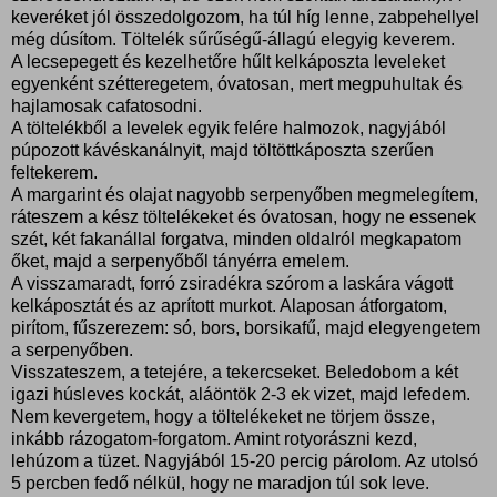
keveréket jól összedolgozom, ha túl híg lenne, zabpehellyel
még dúsítom. Töltelék sűrűségű-állagú elegyig keverem.
A lecsepegett és kezelhetőre hűlt kelkáposzta leveleket
egyenként szétteregetem, óvatosan, mert megpuhultak és
hajlamosak cafatosodni.
A töltelékből a levelek egyik felére halmozok, nagyjából
púpozott kávéskanálnyit, majd töltöttkáposzta szerűen
feltekerem.
A margarint és olajat nagyobb serpenyőben megmelegítem,
ráteszem a kész töltelékeket és óvatosan, hogy ne essenek
szét, két fakanállal forgatva, minden oldalról megkapatom
őket, majd a serpenyőből tányérra emelem.
A visszamaradt, forró zsiradékra szórom a laskára vágott
kelkáposztát és az aprított murkot. Alaposan átforgatom,
pirítom, fűszerezem: só, bors, borsikafű, majd elegyengetem
a serpenyőben.
Visszateszem, a tetejére, a tekercseket. Beledobom a két
igazi húsleves kockát, aláöntök 2-3 ek vizet, majd lefedem.
Nem kevergetem, hogy a töltelékeket ne törjem össze,
inkább rázogatom-forgatom. Amint rotyorászni kezd,
lehúzom a tüzet. Nagyjából 15-20 percig párolom. Az utolsó
5 percben fedő nélkül, hogy ne maradjon túl sok leve.