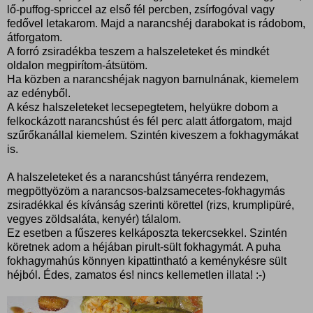
lő-puffog-spriccel az első fél percben, zsírfogóval vagy
fedővel letakarom. Majd a narancshéj darabokat is rádobom,
átforgatom.
A forró zsiradékba teszem a halszeleteket és mindkét
oldalon megpirítom-átsütöm.
Ha közben a narancshéjak nagyon barnulnának, kiemelem
az edényből.
A kész halszeleteket lecsepegtetem, helyükre dobom a
felkockázott narancshúst és fél perc alatt átforgatom, majd
szűrőkanállal kiemelem. Szintén kiveszem a fokhagymákat
is.
A halszeleteket és a narancshúst tányérra rendezem,
megpöttyözöm a narancsos-balzsamecetes-fokhagymás
zsiradékkal és kívánság szerinti körettel (rizs, krumplipüré,
vegyes zöldsaláta, kenyér) tálalom.
Ez esetben a fűszeres kelkáposzta tekercsekkel. Szintén
köretnek adom a héjában pirult-sült fokhagymát. A puha
fokhagymahús könnyen kipattintható a keménykésre sült
héjból. Édes, zamatos és! nincs kellemetlen illata! :-)