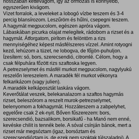
hosszában kettévágom, így az ormózás is könnyebb,
egyszerűen kivágom.
Vizet forralok, a leveleket a lobogó vízbe teszem és 3-4
percig blansírozom. Leszűröm és hűlni, csepegni teszem.
A hagymát megpucolom, egészen apróra vágom.
Lábaskában picurka olajat melegítek, rádobom a rizset és a
hagymát. Átforgatom, pirítom és felöntöm a rizs
mennyiségéhez képest másfélszeres vízzel. Amint rotyogni
kezd, lehúzom a tüzet, ne lobogva, de főjjön-puhuljon.
Ízesítem: só, bors, szerecsendió, citromlé. Célom, hogy a
csak félpuhára főzött rizs szaftoska legyen.
A petrezselymet és másfél murkot megpucolom, nagylyukú
reszelőn lereszelem. A maradék fél murkot vékonyra
felkarikázom (vagy julien).
A maradék kelkáposztát laskára vágom.
Keverőtálat veszek, belekanalazom a szaftos hagymás
rizset, beleszórom a reszelt murok-petrezselymet,
belenyomom a fokhagymát. Hozzáteszem a zabpelyhet,
egyelőre csak 2 ek-nyit. Bőven fűszerezem: bors,
szerecsendió, bazsalikom, borsikafű - ha Manó nem enné,
kevéske chilit is tennék bele. A sóval csínján bánok, mert a
rizset már megsóztam (igaz, borsóztam és
szerecsendióztam is, de ezek nem szoktak túlszaladni). A