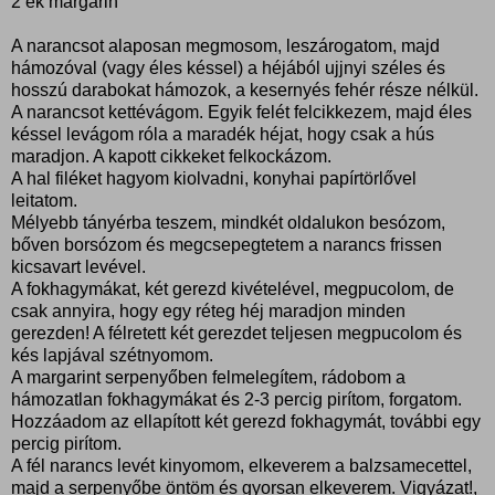
2 ek margarin
A narancsot alaposan megmosom, leszárogatom, majd
hámozóval (vagy éles késsel) a héjából ujjnyi széles és
hosszú darabokat hámozok, a kesernyés fehér része nélkül.
A narancsot kettévágom. Egyik felét felcikkezem, majd éles
késsel levágom róla a maradék héjat, hogy csak a hús
maradjon. A kapott cikkeket felkockázom.
A hal filéket hagyom kiolvadni, konyhai papírtörlővel
leitatom.
Mélyebb tányérba teszem, mindkét oldalukon besózom,
bőven borsózom és megcsepegtetem a narancs frissen
kicsavart levével.
A fokhagymákat, két gerezd kivételével, megpucolom, de
csak annyira, hogy egy réteg héj maradjon minden
gerezden! A félretett két gerezdet teljesen megpucolom és
kés lapjával szétnyomom.
A margarint serpenyőben felmelegítem, rádobom a
hámozatlan fokhagymákat és 2-3 percig pirítom, forgatom.
Hozzáadom az ellapított két gerezd fokhagymát, további egy
percig pirítom.
A fél narancs levét kinyomom, elkeverem a balzsamecettel,
majd a serpenyőbe öntöm és gyorsan elkeverem. Vigyázat!,