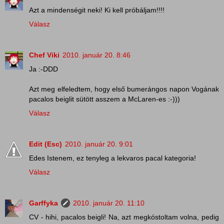
Azt a mindenségit neki! Ki kell próbáljam!!!!
Válasz
Chef Viki
2010. január 20. 8:46
Ja :-DDD
Azt meg elfeledtem, hogy első bumerángos napon Vogának
pacalos beiglit sütött asszem a McLaren-es :-)))
Válasz
Edit (Esc)
2010. január 20. 9:01
Edes Istenem, ez tenyleg a lekvaros pacal kategoria!
Válasz
Garffyka
2010. január 20. 11:10
CV - hihi, pacalos beigli! Na, azt megkóstoltam volna, pedig