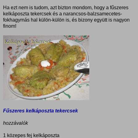
Ha ezt nem is tudom, azt bizton mondom, hogy a fűszeres
kelkáposzta tekercsek és a narancsos-balzsamecetes-
fokhagymás hal külön-külön is, és bizony együtt is nagyon
finom!
Fűszeres kelkáposzta tekercsek
hozzávalók
1 közepes fej kelkáposzta