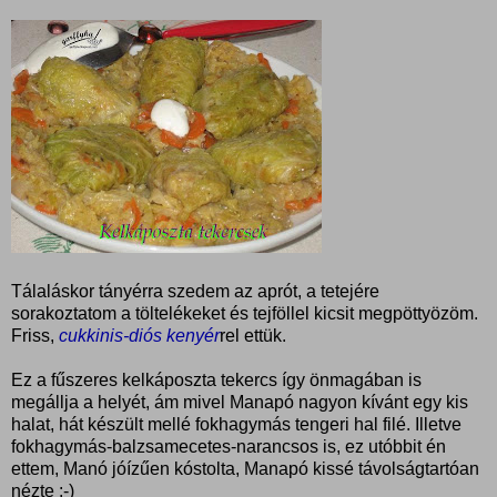
Tálaláskor tányérra szedem az aprót, a tetejére
sorakoztatom a töltelékeket és tejföllel kicsit megpöttyözöm.
Friss,
cukkinis-diós kenyér
rel ettük.
Ez a fűszeres kelkáposzta tekercs így önmagában is
megállja a helyét, ám mivel Manapó nagyon kívánt egy kis
halat, hát készült mellé fokhagymás tengeri hal filé. Illetve
fokhagymás-balzsamecetes-narancsos is, ez utóbbit én
ettem, Manó jóízűen kóstolta, Manapó kissé távolságtartóan
nézte :-)