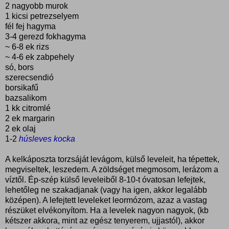
2 nagyobb murok
1 kicsi petrezselyem
fél fej hagyma
3-4 gerezd fokhagyma
~ 6-8 ek rizs
~ 4-6 ek zabpehely
só, bors
szerecsendió
borsikafű
bazsalikom
1 kk citromlé
2 ek margarin
2 ek olaj
1-2
húsleves kocka
A kelkáposzta torzsáját levágom, külső leveleit, ha tépettek,
megviseltek, leszedem. A zöldséget megmosom, lerázom a
víztől. Ép-szép külső leveleiből 8-10-t óvatosan lefejtek,
lehetőleg ne szakadjanak (vagy ha igen, akkor legalább
középen). A lefejtett leveleket leormózom, azaz a vastag
részüket elvékonyítom. Ha a levelek nagyon nagyok, (kb
kétszer akkora, mint az egész tenyerem, ujjastól), akkor