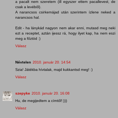
a pacalt nem szeretem (ill egyszer ettem pacallevest, de
csak a levéből).
A narancsos csirkemájad után szerintem ízlene neked a
narancsos hal.
Edit - ha lánykád nagyon nem akar enni, mutasd meg neki
ezt a receptet, aztán ijessz rá, hogy ilyet kap, ha nem eszi
meg a főztöd :)
Válasz
Névtelen
2010. január 20. 14:54
Szia! Játékba hívtalak, majd kukkantsd meg! :)
Válasz
szepyke
2010. január 20. 16:08
Hu, de megijedtem a címtől!:)))
Válasz