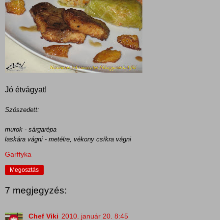
Jó étvágyat!
Szószedett:
murok - sárgarépa
laskára vágni - metélre, vékony csíkra vágni
Garffyka
Megosztás
7 megjegyzés:
Chef Viki
2010. január 20. 8:45