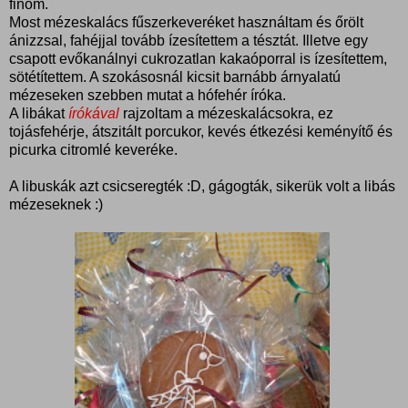
finom.
Most mézeskalács fűszerkeveréket használtam és őrölt
ánizzsal, fahéjjal tovább ízesítettem a tésztát. Illetve egy
csapott evőkanálnyi cukrozatlan kakaóporral is ízesítettem,
sötétítettem. A szokásosnál kicsit barnább árnyalatú
mézeseken szebben mutat a hófehér íróka.
A libákat
írókával
rajzoltam a mézeskalácsokra, ez
tojásfehérje, átszitált porcukor, kevés étkezési keményítő és
picurka citromlé keveréke.
A libuskák azt csicseregték :D, gágogták, sikerük volt a libás
mézeseknek :)