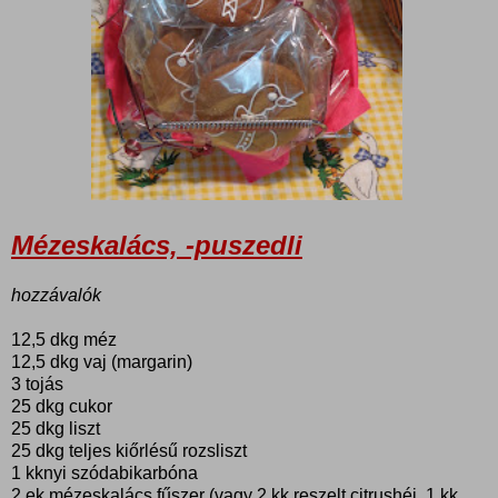
Mézeskalács, -puszedli
hozzávalók
12,5 dkg méz
12,5 dkg vaj (margarin)
3 tojás
25 dkg cukor
25 dkg liszt
25 dkg teljes kiőrlésű rozsliszt
1 kknyi szódabikarbóna
2 ek mézeskalács fűszer (vagy 2 kk reszelt citrushéj, 1 kk