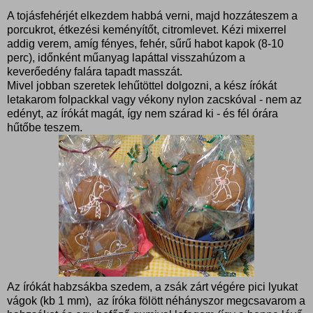
A tojásfehérjét elkezdem habbá verni, majd hozzáteszem a
porcukrot, étkezési keményítőt, citromlevet. Kézi mixerrel
addig verem, amíg fényes, fehér, sűrű habot kapok (8-10
perc), időnként műanyag lapáttal visszahúzom a
keverőedény falára tapadt masszát.
Mivel jobban szeretek lehűtöttel dolgozni, a kész írókát
letakarom folpackkal vagy vékony nylon zacskóval - nem az
edényt, az írókát magát, így nem szárad ki - és fél órára
hűtőbe teszem.
Az írókát habzsákba szedem, a zsák zárt végére pici lyukat
vágok (kb 1 mm), az íróka fölött néhányszor megcsavarom a