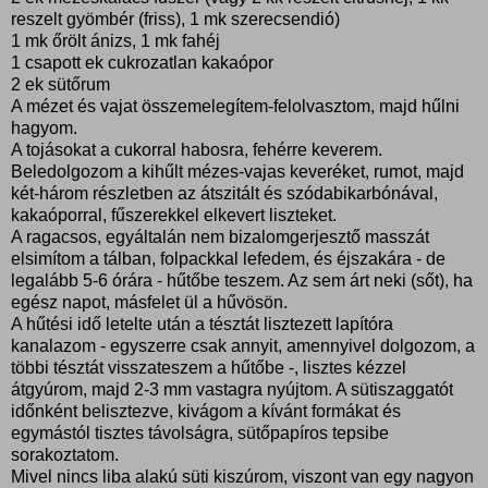
reszelt gyömbér (friss), 1 mk szerecsendió)
1 mk őrölt ánizs, 1 mk fahéj
1 csapott ek cukrozatlan kakaópor
2 ek sütőrum
A mézet és vajat összemelegítem-felolvasztom, majd hűlni
hagyom.
A tojásokat a cukorral habosra, fehérre keverem.
Beledolgozom a kihűlt mézes-vajas keveréket, rumot, majd
két-három részletben az átszitált és szódabikarbónával,
kakaóporral, fűszerekkel elkevert liszteket.
A ragacsos, egyáltalán nem bizalomgerjesztő masszát
elsimítom a tálban, folpackkal lefedem, és éjszakára - de
legalább 5-6 órára - hűtőbe teszem. Az sem árt neki (sőt), ha
egész napot, másfelet ül a hűvösön.
A hűtési idő letelte után a tésztát lisztezett lapítóra
kanalazom - egyszerre csak annyit, amennyivel dolgozom, a
többi tésztát visszateszem a hűtőbe -, lisztes kézzel
átgyúrom, majd 2-3 mm vastagra nyújtom. A sütiszaggatót
időnként belisztezve, kivágom a kívánt formákat és
egymástól tisztes távolságra, sütőpapíros tepsibe
sorakoztatom.
Mivel nincs liba alakú süti kiszúrom, viszont van egy nagyon