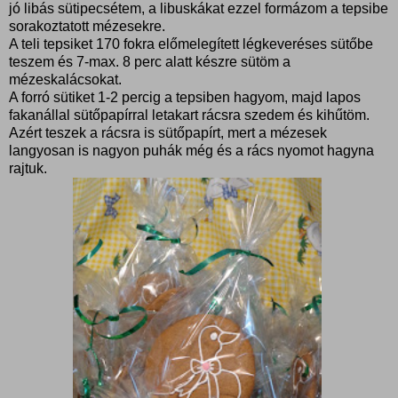
jó libás sütipecsétem, a libuskákat ezzel formázom a tepsibe
sorakoztatott mézesekre.
A teli tepsiket 170 fokra előmelegített légkeveréses sütőbe
teszem és 7-max. 8 perc alatt készre sütöm a
mézeskalácsokat.
A forró sütiket 1-2 percig a tepsiben hagyom, majd lapos
fakanállal sütőpapírral letakart rácsra szedem és kihűtöm.
Azért teszek a rácsra is sütőpapírt, mert a mézesek
langyosan is nagyon puhák még és a rács nyomot hagyna
rajtuk.