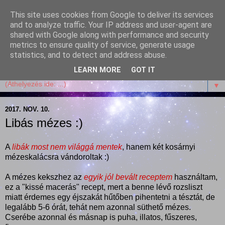
This site uses cookies from Google to deliver its services
Garffyka
and to analyze traffic. Your IP address and user-agent are
shared with Google along with performance and security
metrics to ensure quality of service, generate usage
Szösszenetek a konyhámból, az életemből. Mosollyal,
statistics, and to detect and address abuse.
receptekkel, vidámsággal, marcipánnal, csokival.
LEARN MORE
GOT IT
▼
2017. NOV. 10.
Libás mézes :)
A
libák most nem világgá mentek
, hanem két kosárnyi
mézeskalácsra vándoroltak :)
A mézes kekszhez az
egyik jól bevált receptem
használtam,
ez a "kissé macerás" recept, mert a benne lévő rozsliszt
miatt érdemes egy éjszakát hűtőben pihentetni a tésztát, de
legalább 5-6 órát, tehát nem azonnal süthető mézes.
Cserébe azonnal és másnap is puha, illatos, fűszeres,