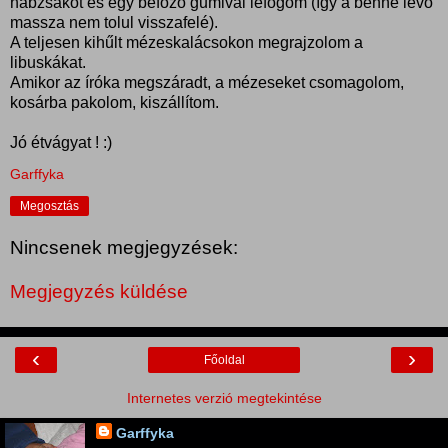
habzsákot és egy befőző gumival lefogom (így a benne lévő
massza nem tolul visszafelé).
A teljesen kihűlt mézeskalácsokon megrajzolom a
libuskákat.
Amikor az íróka megszáradt, a mézeseket csomagolom,
kosárba pakolom, kiszállítom.
Jó étvágyat ! :)
Garffyka
Megosztás
Nincsenek megjegyzések:
Megjegyzés küldése
‹
›
Főoldal
Internetes verzió megtekintése
Garffyka