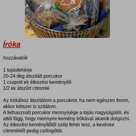
Íróka
hozzávalók
1 tojásfehérje
20-24 dkg átszitált porcukor
1 csapott ek étkezési keményítő
1/2 kk átszűrt citromlé
Az írókához átszitálom a porcukrot, ha nem egészen finom,
akkor kétszer is szitálom.
A felhasznált porcukor mennyisége a tojás nagyságától, és
attól függ, hogy mennyire kemény írókával akarok dolgozni.
Az étkezési keményítőtől szép fehér lesz, a kevéske
citromlétől pedig csillogóbb.