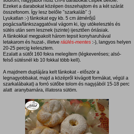
sodrom, nagyjából húsz cm-s darabokat csípek belőle.
Ezeket a darabokat középen összehajtom és a két szárát
összefonom. Így lesz belőle "szarkaláb" :)
Lyukatlan :-) fánkokat egy kb. 5 cm átmérőjű
pogácsa/fánkszaggatóval vágom ki, így utókelesztés és
sütés után sem lesznek (szinte) ijesztően óriásiak.
A fánkokkal megpakolt három tepsit konyharuhával
letakarom és huzat-, illetve
ráülés-mentes
:-), langyos helyen
20-25 percig kelesztem.
Ezalatt a sütőt 160 fokra melegítem (légkeveréses; alsó-
felső sütésnél kb 10 fokkal több kell).
A majdnem duplájára kelt fánkokat - először a
legnagyobbakat, majd a középről kivágott formákat, végül a
szarkalábakat) a forró sütőbe tolom és nagyjából 15-18 perc
alatt aranybarnára, illatosra sütöm.