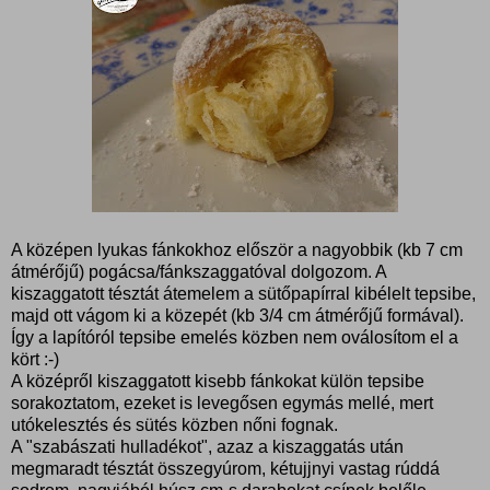
A középen lyukas fánkokhoz először a nagyobbik (kb 7 cm
átmérőjű) pogácsa/fánkszaggatóval dolgozom. A
kiszaggatott tésztát átemelem a sütőpapírral kibélelt tepsibe,
majd ott vágom ki a közepét (kb 3/4 cm átmérőjű formával).
Így a lapítóról tepsibe emelés közben nem oválosítom el a
kört :-)
A középről kiszaggatott kisebb fánkokat külön tepsibe
sorakoztatom, ezeket is levegősen egymás mellé, mert
utókelesztés és sütés közben nőni fognak.
A "szabászati hulladékot", azaz a kiszaggatás után
megmaradt tésztát összegyúrom, kétujjnyi vastag rúddá