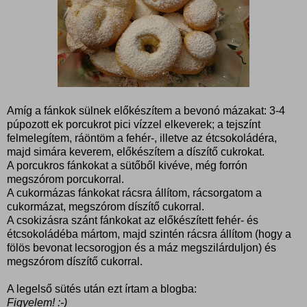
Amíg a fánkok sülnek előkészítem a bevonó mázakat: 3-4
púpozott ek porcukrot pici vízzel elkeverek; a tejszínt
felmelegítem, ráöntöm a fehér-, illetve az étcsokoládéra,
majd simára keverem, előkészítem a díszítő cukrokat.
A porcukros fánkokat a sütőből kivéve, még forrón
megszórom porcukorral.
A cukormázas fánkokat rácsra állítom, rácsorgatom a
cukormázat, megszórom díszítő cukorral.
A csokizásra szánt fánkokat az előkészített fehér- és
étcsokoládéba mártom, majd szintén rácsra állítom (hogy a
fölös bevonat lecsorogjon és a máz megszilárduljon) és
megszórom díszítő cukorral.
A legelső sütés után ezt írtam a blogba:
Figyelem! :-)