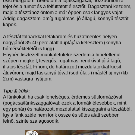
összeforgatom. Beleütöm a tojássárgákat, hozzáöntöm a
tejet és a rumot és a felfuttatott élesztőt. Dagasztani kezdem,
majd a tésztához öntöm a már éppen csak langyos vajat.
Addig dagasztom, amíg rugalmas, jó állagú, könnyű tésztát
kapok.
A tésztát folpackkal letakarom és huzatmentes helyen
nagyjából 35-40 perc alatt duplájára kelesztem (konyha
hőmérsékletétől is függ).
Enyhén lisztezett munkafelületre szedem a hihetetlenül
szépen megkelt, levegős, rugalmas, rendkívül jó állagú,
illatos tésztát. Finom, de határozott mozdulatokkal kicsit
átgyúrom, majd laskanyújtóval (sodrófa :-) másfél ujjnyi (kb
2cm) vastagra nyújtom.
Tipp & trükk:
A fánkokat, ha csak lehetséges, érdemes sütiformázóval
(pogácsa/fánkszaggatóval; ezek a formák élesebbek, mint
egy pohár) és határozott mozdulattal
kiszaggatni
a tésztából,
így a fánk széle nem törik össze és sütés alatt szebben
felnő, szinte szalagosodik.