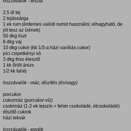
hozzávalók - tészta
2,5 dl tej
2 tojássárga
1 ek rum (érdemes valódi rumot használni; elhagyható, de
jót tesz az ízének)
50 dkg liszt
6 dkg vaj
10 dkg cukor (kb 1/3-a házi vaníliás cukor)
pici csipetkényi só
3 dkg friss élesztő
1 kk őrölt ánizs
1/2 kk fahéj
hozzávalók - máz, díszítés (és/vagy)
porcukor
cukormáz (porcukor-víz)
csokimáz (1-2 ek tejszín + fehér csokoládé, étcsokoládé)
díszítő cukrok
házi lekvár
hozzávalók - egyéb