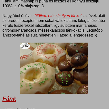
Fánk, ami másnap is puha és foszlós és könnyű tésztájú.
100% íz, 0% olajszag :D
Nagyjából öt éve
sütöttem először ilyen fánkot
, az évek alatt
az eredeti recepten nem sokat változtattam, főleg a tésztába
kerülő fűszerekkel játszottam, így sütöttem már fahéjas,
citromos-narancsos, mézeskalácsos fánkokat is. Legutóbb
ánizsos-fahéjas sült, hihetetlen illatorgia lengedezett :-)
Fánk