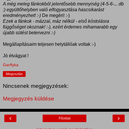
A még meleg fánkokból jelentősebb mennyiség (4-5-6-... db
:) együltőhelyben való elfogyasztása hascsikarást
eredményezhet! :-)
De megéri! :-)
Ezek a fánkok - mázzal, máz nélkül - első kóstolásra
függőséget okoznak! :-), ezért érdemes mihamarabb egy
újabb sütést betervezni :-)
Megállapításaim teljesen helytállóak voltak :-)
Jó étvágyat !
Garffyka
Megosztás
Nincsenek megjegyzések:
Megjegyzés küldése
‹
›
Főoldal