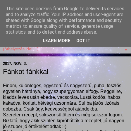
This site uses cookies from Google to deliver its services
Garffyka
and to analyze traffic. Your IP address and user-agent are
shared with Google along with performance and security
metrics to ensure quality of service, generate usage
Szösszenetek a konyhámból, az életemből. Mosollyal,
statistics, and to detect and address abuse.
receptekkel, vidámsággal, marcipánnal, csokival.
LEARN MORE
GOT IT
▼
2017. NOV. 3.
Fánkot fánkkal
Finom, különleges, egyszerű és nagyszerű, puha, foszlós,
egyetlen hátránya, hogy szupergyorsan elfogy. Reggelire,
kiadós leves után ebédre, vacsorára. Lustálkodós, habos
kakaóval körített hétvégi uzsonnára. Suliba járós tízórais
dobozba. Csak úgy, kedvességből ajándékba.
Szeretem recept, sokszor sütöttem és még sokszor fogom.
Biztató, hogy akik szintén kipróbálták a receptet, jó-nagyon
jó-szuper jó értékelést adtak :-)