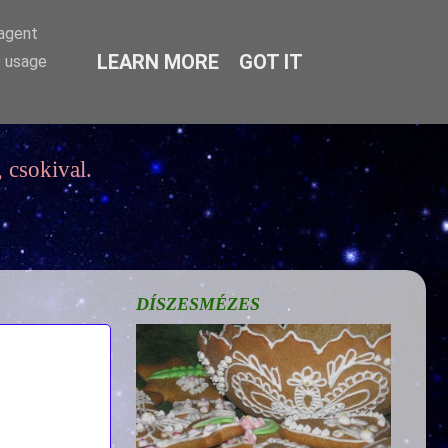
-agent
LEARN MORE
GOT IT
e usage
 csokival.
DÍSZESMÉZES