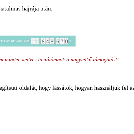
hatalmas hajrája után.
 minden kedves licitálómnak a nagylelkű támogatást!
gítsüti oldalát, hogy lássátok, hogyan használjuk fel a