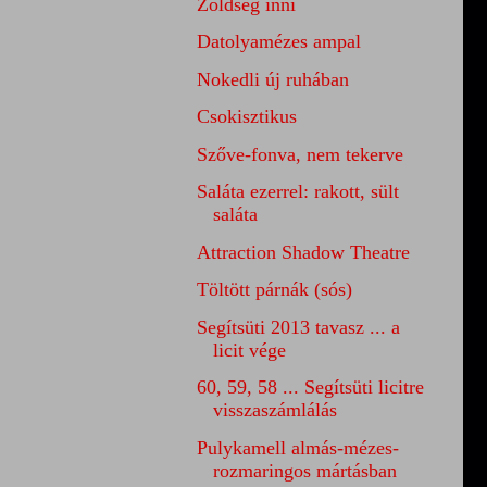
Zöldség inni
Datolyamézes ampal
Nokedli új ruhában
Csokisztikus
Szőve-fonva, nem tekerve
Saláta ezerrel: rakott, sült
saláta
Attraction Shadow Theatre
Töltött párnák (sós)
Segítsüti 2013 tavasz ... a
licit vége
60, 59, 58 ... Segítsüti licitre
visszaszámlálás
Pulykamell almás-mézes-
rozmaringos mártásban