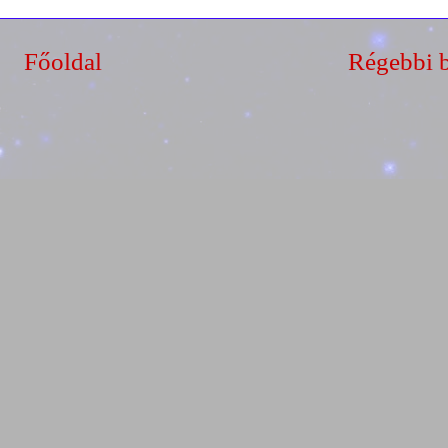
Főoldal
Régebbi 