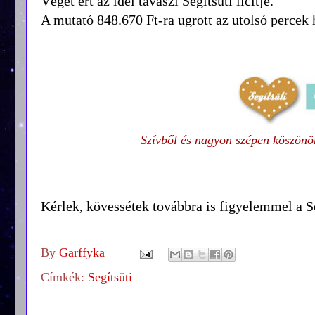
Véget ért az idei tavaszi Segítsüti licitje.
A mutató 848.670 Ft-ra ugrott az utolsó percek 
Szívből
és
nagyon szépen köszönöm
Kérlek, kövessétek továbbra is figyelemmel a Se
By
Garffyka
Címkék:
Segítsüti