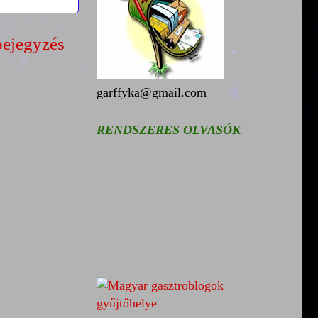
bejegyzés
garffyka@gmail.com
RENDSZERES OLVASÓK