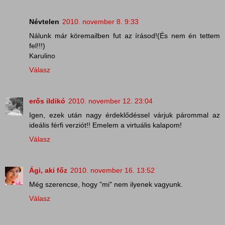
Névtelen
2010. november 8. 9:33
Nálunk már köremailben fut az írásod!(És nem én tettem
fel!!!)
Karulino
Válasz
erős ildikó
2010. november 12. 23:04
Igen, ezek után nagy érdeklődéssel várjuk párommal az
ideális férfi verziót!! Emelem a virtuális kalapom!
Válasz
Ági, aki főz
2010. november 16. 13:52
Még szerencse, hogy "mi" nem ilyenek vagyunk.
Válasz