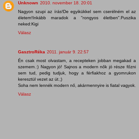
Unknown
2010. november 18. 20:01
Nagyon szupi az írás!De egyikükkel sem cserélném el az
életem!Inkább maradok a "rongyos életben".Puszika
neked:Kigi
Válasz
GasztroRéka
2011. január 9. 22:57
Én csak most olvastam, a recepteken jobban megakad a
szemem.:) Nagyon jó! Sajnos a modern nők jó része főzni
sem tud, pedig tudjuk, hogy a férfiakhoz a gyomrukon
keresztül vezet az út.;)
Soha nem lennék modern nő, akármennyire is fiatal vagyok.
Válasz