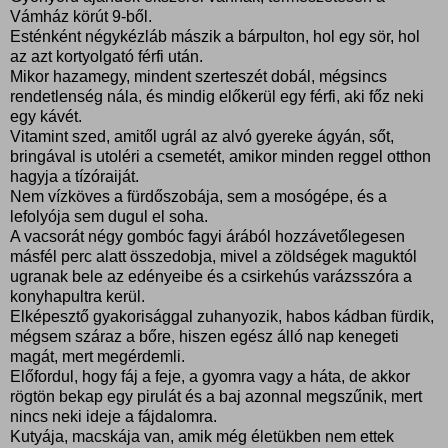
Vámház körút 9-ből.
Esténként négykézláb mászik a bárpulton, hol egy sör, hol
az azt kortyolgató férfi után.
Mikor hazamegy, mindent szerteszét dobál, mégsincs
rendetlenség nála, és mindig előkerül egy férfi, aki főz neki
egy kávét.
Vitamint szed, amitől ugrál az alvó gyereke ágyán, sőt,
bringával is utoléri a csemetét, amikor minden reggel otthon
hagyja a tízóraiját.
Nem vízköves a fürdőszobája, sem a mosógépe, és a
lefolyója sem dugul el soha.
A vacsorát négy gombóc fagyi árából hozzávetőlegesen
másfél perc alatt összedobja, mivel a zöldségek maguktól
ugranak bele az edényeibe és a csirkehús varázsszóra a
konyhapultra kerül.
Elképesztő gyakorisággal zuhanyozik, habos kádban fürdik,
mégsem száraz a bőre, hiszen egész álló nap kenegeti
magát, mert megérdemli.
Előfordul, hogy fáj a feje, a gyomra vagy a háta, de akkor
rögtön bekap egy pirulát és a baj azonnal megszűnik, mert
nincs neki ideje a fájdalomra.
Kutyája, macskája van, amik még életükben nem ettek