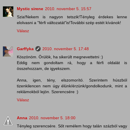
Mystic sirene
2010. november 5. 15:57
Szia!Nekem is nagyon tetszik!Tényleg érdekes lenne
elolvasni a "férfi változatát"is!További szép estét kívánok!
Válasz
Garffyka
2010. november 5. 17:48
Köszönöm. Örülök, ha sikerült megnevettetni :)
Eddig nem gondoltam rá, hogy a férfi oldalát is
összehozzam, de igyekszem.
Anna, igen, tény, elszomorító. Szerintem húszból
tizenkilencen nem úgy élünk/érzünk/gondolkodunk, mint a
reklámokból lejön. Szerencsére :)
Válasz
Anna
2010. november 5. 18:00
Tényleg szerencsére. Sőt remélem hogy talán százból vagy