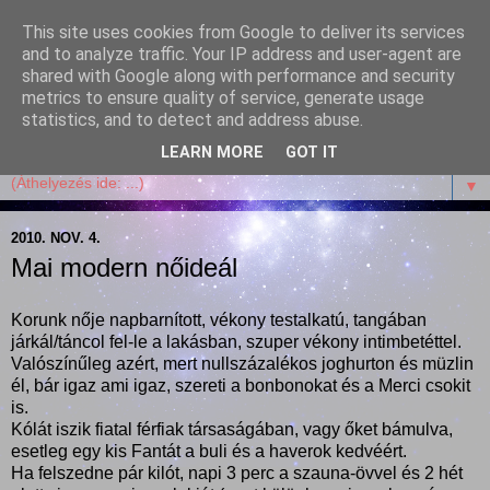
This site uses cookies from Google to deliver its services
Garffyka
and to analyze traffic. Your IP address and user-agent are
shared with Google along with performance and security
metrics to ensure quality of service, generate usage
Szösszenetek a konyhámból, az életemből. Mosollyal,
statistics, and to detect and address abuse.
receptekkel, vidámsággal, marcipánnal, csokival.
LEARN MORE
GOT IT
▼
2010. NOV. 4.
Mai modern nőideál
Korunk nője napbarnított, vékony testalkatú, tangában
járkál/táncol fel-le a lakásban, szuper vékony intimbetéttel.
Valószínűleg azért, mert nullszázalékos joghurton és müzlin
él, bár igaz ami igaz, szereti a bonbonokat és a Merci csokit
is.
Kólát iszik fiatal férfiak társaságában, vagy őket bámulva,
esetleg egy kis Fantát a buli és a haverok kedvéért.
Ha felszedne pár kilót, napi 3 perc a szauna-övvel és 2 hét