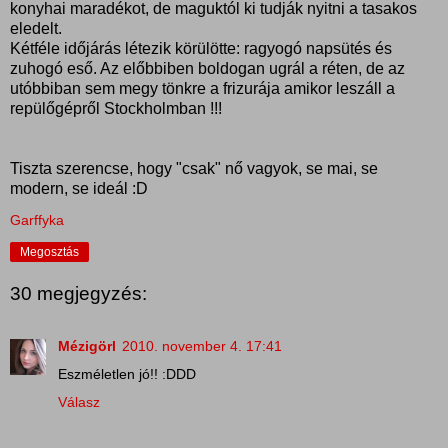
konyhai maradékot, de maguktól ki tudják nyitni a tasakos
eledelt.
Kétféle időjárás létezik körülötte: ragyogó napsütés és
zuhogó eső. Az előbbiben boldogan ugrál a réten, de az
utóbbiban sem megy tönkre a frizurája amikor leszáll a
repülőgépről Stockholmban !!!
Tiszta szerencse, hogy "csak" nő vagyok, se mai, se
modern, se ideál :D
Garffyka
Megosztás
30 megjegyzés:
Mézigörl
2010. november 4. 17:41
Eszméletlen jó!! :DDD
Válasz