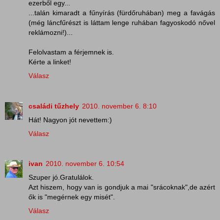
ezerből egy...
...talán kimaradt a fűnyírás (fürdőruhában) meg a favágás
(még láncfűrészt is láttam lenge ruhában fagyoskodó nővel
reklámozni!)...
Felolvastam a férjemnek is.
Kérte a linket!
Válasz
családi tűzhely
2010. november 6. 8:10
Hát! Nagyon jót nevettem:)
Válasz
ivan
2010. november 6. 10:54
Szuper jó.Gratulálok.
Azt hiszem, hogy van is gondjuk a mai "srácoknak",de azért
ők is "megérnek egy misét".
Válasz