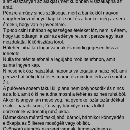
alatt visszanyeri az alakját (mert különben visszakapná az
árát).
Pénzre amúgy sincs szüksége, mert a bankoktól nagyon
nagy kedvezménnyel kap kölcsönt és a bankot még az sem
érdekli, hogy van-e jövedelme.
Tip-top csini ruhában egészséges ételeket főz, nem is értem,
hogy tud odaégni a zsír az edényeire, amit persze egy laza
mozdulattal tükörtisztára töröl.
Hófehér, hibátlan fogai vannak és mindig jegesen friss a
lehelete.
Nulla forintért telefonál a legújabb mobiltelefonon, amit
szinte ingyen kap.
Nincsenek ősz hajszálai, naponta váltogatja a hajszínét, ami
persze hat hétig tökéletes marad és minden férfi az ő sorába
áll.
A pulóvere sosem fakul ki, pláne nem bolyhosodik és nincs
az a folt, amit ő ki ne tudna mosni a fehér és színes ruháiból.
Akkor is angyalian mosolyog, ha gyerekei szántszándékkal
csoki-, paradicsom-, fű- vagy bármilyen más foltot
dörzsölnek vadonatúj ruhájukba.
Bármekkora méretű táskájából bárhol, bármikor könnyedén
előkapja az 5 literes mosógélt vagy öblítőt.
Gyönyörű ajándék ékszerei vannak, természetesen a