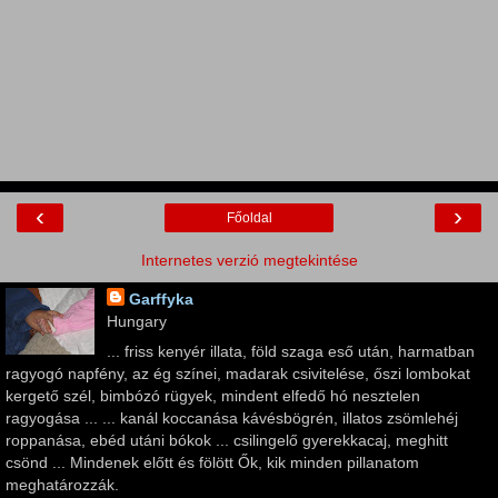
‹
›
Főoldal
Internetes verzió megtekintése
Garffyka
Hungary
... friss kenyér illata, föld szaga eső után, harmatban
ragyogó napfény, az ég színei, madarak csivitelése, őszi lombokat
kergető szél, bimbózó rügyek, mindent elfedő hó nesztelen
ragyogása ... ... kanál koccanása kávésbögrén, illatos zsömlehéj
roppanása, ebéd utáni bókok ... csilingelő gyerekkacaj, meghitt
csönd ... Mindenek előtt és fölött Ők, kik minden pillanatom
meghatározzák.