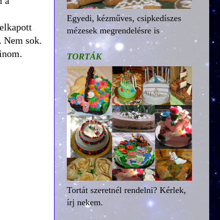
m a
Egyedi, kézműves, csipkedíszes
elkapott
mézesek megrendelésre is
". Nem sok.
finom.
TORTÁK
Tortát szeretnél rendelni? Kérlek,
írj nekem.