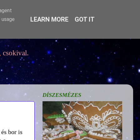
-agent
LEARN MORE
GOT IT
e usage
 csokival.
DÍSZESMÉZES
és bor is