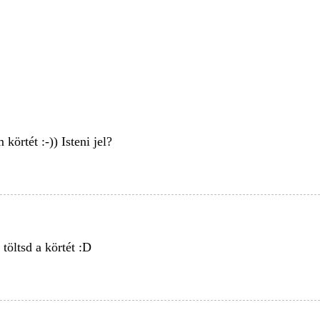
körtét :-)) Isteni jel?
 töltsd a körtét :D