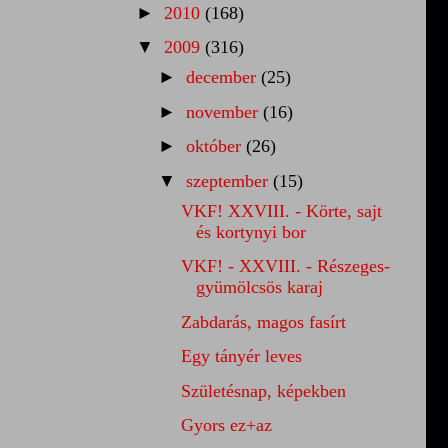
►
2010
(168)
▼
2009
(316)
►
december
(25)
►
november
(16)
►
október
(26)
▼
szeptember
(15)
VKF! XXVIII. - Körte, sajt
és kortynyi bor
VKF! - XXVIII. - Részeges-
gyümölcsös karaj
Zabdarás, magos fasírt
Egy tányér leves
Születésnap, képekben
Gyors ez+az