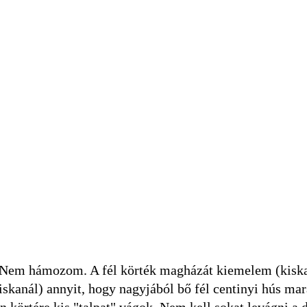
Nem hámozom. A fél körték magházát kiemelem (kiska
iskanál) annyit, hogy nagyjából bő fél centinyi hús ma
n körtére kis "talpat" vágok. Nem kell sokat levágni 