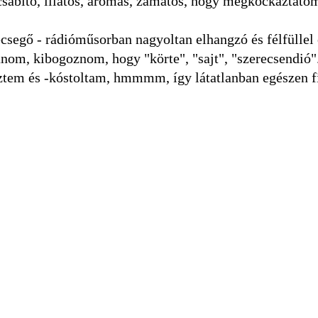
 csábító, illatos, aromás, zamatos, hogy megkockáztato
ecsegő - rádióműsorban nagyoltan elhangzó és félfüllel 
lanom, kibogoznom, hogy "körte", "sajt", "szerecsendió
ztem és -kóstoltam, hmmmm, így látatlanban egészen 