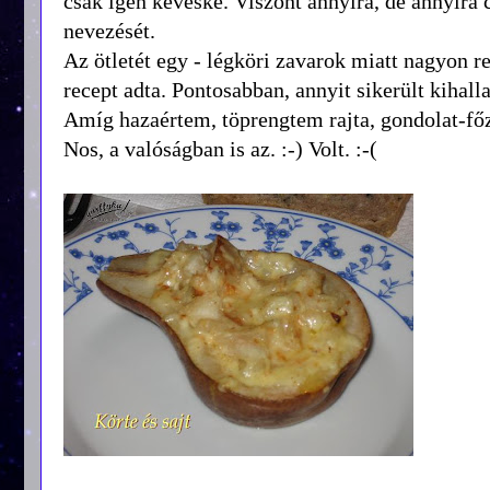
csak igen kevéske. Viszont annyira, de annyira
nevezését.
Az ötletét egy - légköri zavarok miatt nagyon r
recept adta. Pontosabban, annyit sikerült kihal
Amíg hazaértem, töprengtem rajta, gondolat-fő
Nos, a valóságban is az. :-) Volt. :-(