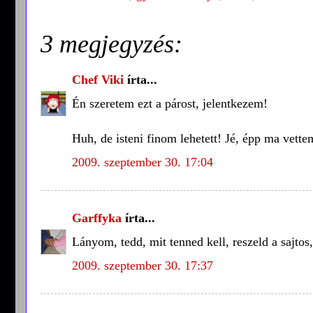
3 megjegyzés:
Chef Viki
írta...
Én szeretem ezt a párost, jelentkezem!
Huh, de isteni finom lehetett! Jé, épp ma vettem 
2009. szeptember 30. 17:04
Garffyka
írta...
Lányom, tedd, mit tenned kell, reszeld a sajtos,
2009. szeptember 30. 17:37