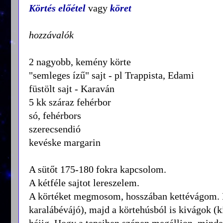
Körtés előétel
vagy
köret
hozzávalók
2 nagyobb, kemény körte
"semleges ízű" sajt - pl Trappista, Edami
füstölt sajt - Karaván
5 kk száraz fehérbor
só, fehérbors
szerecsendió
kevéske margarin
A sütőt 175-180 fokra kapcsolom.
A kétféle sajtot lereszelem.
A körtéket megmosom, hosszában kettévágom. 
karalábévájó), majd a körtehúsból is kivágok (k
héjig. Hogy a tepsiben szépen megálljon, minde