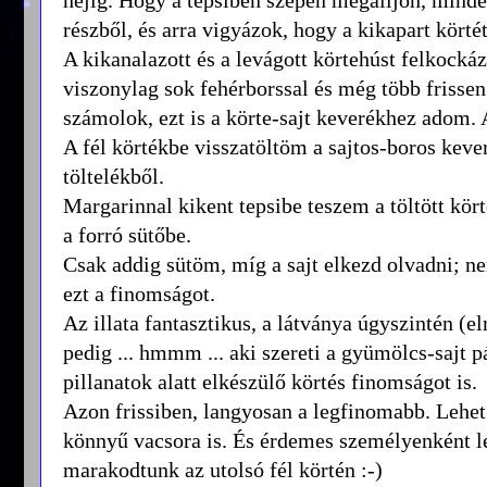
részből, és arra vigyázok, hogy a kikapart körté
A kikanalazott és a levágott körtehúst felkocká
viszonylag sok fehérborssal és még több frissen
számolok, ezt is a körte-sajt keverékhez adom.
A fél körtékbe visszatöltöm a sajtos-boros keve
töltelékből.
Margarinnal kikent tepsibe teszem a töltött kört
a forró sütőbe.
Csak addig sütöm, míg a sajt elkezd olvadni; n
ezt a finomságot.
Az illata fantasztikus, a látványa úgyszintén (e
pedig ... hmmm ... aki szereti a gyümölcs-sajt pár
pillanatok alatt elkészülő körtés finomságot is.
Azon frissiben, langyosan a legfinomabb. Lehet e
könnyű vacsora is. És érdemes személyenként le
marakodtunk az utolsó fél körtén :-)