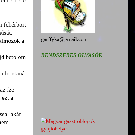
i fehérbort
úsát.
garffyka@gmail.com
halmozok a
RENDSZERES OLVASÓK
ajd betolom
 elrontaná
az íze
 ezt a
ssal akár
 nem