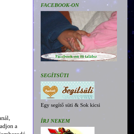
FACEBOOK-ON
SEGÍTSÜTI
Egy segítő süti & Sok kicsi
nál,
ÍRJ NEKEM
radjon a
a domborodó