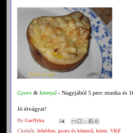
Gyors
&
könnyű
- Nagyjából 5 perc munka és 10
Jó étvágyat!
By
Garffyka
Címkék:
fehérbor
,
gyors és könnyű
,
körte
,
VKF