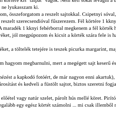
t ne lyukasszam ki.
zom, összeforgatom a reszelt sajtokkal. Csipetnyi sóval,
 reszelt szerecsendióval fűszerezem. Fél körtére 1 kkny
 A maradék 1 kknyi fehérborral megkenem a fél körték h
réket, jól megpúpozom és kicsit a körték szára fele is 
éket, a töltelék tetejére is teszek picurka margarint, m
em hagyom megbarnulni, mert a megégett sajt keserű és
lnézést a kapkodó fotóért, de már nagyon enni akartuk), 
osítást és kedveli a füstölt sajtot, biztos szeretni fogja
lőétel vagy natúr szelet, párolt hús mellé köret. Pirító
galább egy egész körtét számolni ... mi csak illemből