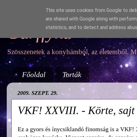
This site uses cookies from Google to deliv
are shared with Google along with perform
Garffyka
statistics, and to detect and address abus
Szösszenetek a konyhámból, az életemből. Mo
Főoldal
Torták
2009. SZEPT. 29.
VKF! XXVIII. - Körte, sajt
Ez a gyors és ínycsiklandó finomság is a VKF! 