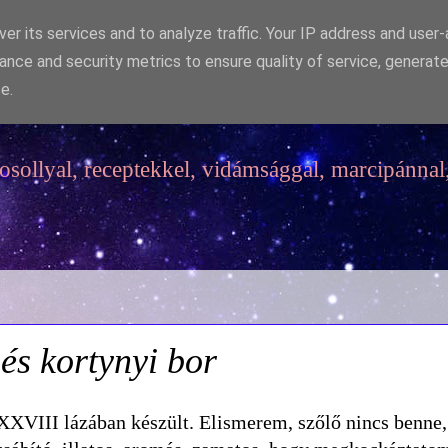
er its services and to analyze traffic. Your IP address and user
ance and security metrics to ensure quality of service, generat
e.
sollyal, receptekkel, vidámsággal, marcipánnal,
 és kortynyi bor
XXVIII lázában készült. Elismerem, szőlő nincs benne, 