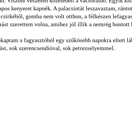
an. Viszont vészesen közeledett a vacsoraidő. Egyik kis
pos kenyeret kapnék. A palacsintát leszavaztam, rántot
csirkéből, gomba nem volt otthon, a félkészen lefagyas
ást szerettem volna, amihez jól illik a nemrég bontott 
lőkaptam a fagyasztóból egy szűkösebb napokra eltett lá
ást, sok szerencsendióval, sok petrezselyemmel.