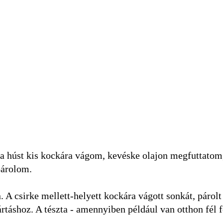
or a húst kis kockára vágom, kevéske olajon megfuttato
párolom.
. A csirke mellett-helyett kockára vágott sonkát, párol
ártáshoz. A tészta - amennyiben például van otthon fél 