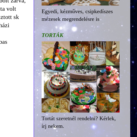
bolt zárva,
ta volt
Egyedi, kézműves, csipkedíszes
ztott sk
mézesek megrendelésre is
házi
TORTÁK
bas
Tortát szeretnél rendelni? Kérlek,
írj nekem.