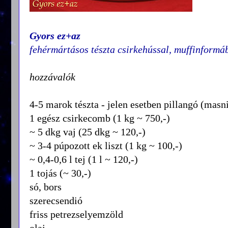
Gyors ez+az
fehérmártásos tészta csirkehússal, muffinformá
hozzávalók
4-5 marok tészta - jelen esetben pillangó (masni
1 egész csirkecomb (1 kg ~ 750,-)
~ 5 dkg vaj (25 dkg ~ 120,-)
~ 3-4 púpozott ek liszt (1 kg ~ 100,-)
~ 0,4-0,6 l tej (1 l ~ 120,-)
1 tojás (~ 30,-)
só, bors
szerecsendió
friss petrezselyemzöld
olaj