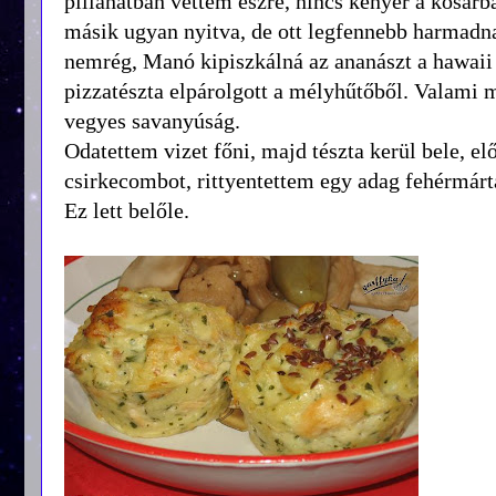
pillanatban vettem észre, nincs kenyér a kosárb
másik ugyan nyitva, de ott legfennebb harmadna
nemrég, Manó kipiszkálná az ananászt a hawaii 
pizzatészta elpárolgott a mélyhűtőből. Valami m
vegyes savanyúság.
Odatettem vizet főni, majd tészta kerül bele, e
csirkecombot, rittyentettem egy adag fehérmárt
Ez lett belőle.