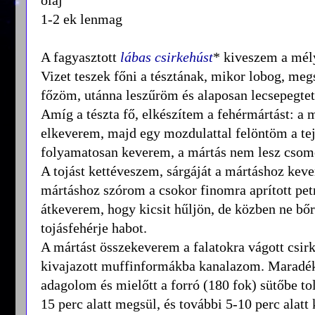
1-2 ek lenmag
A fagyasztott
lábas csirkehúst
* kiveszem a mél
Vizet teszek főni a tésztának, mikor lobog, meg
főzöm, utánna leszűröm és alaposan lecsepegte
Amíg a tészta fő, elkészítem a fehérmártást: a 
elkeverem, majd egy mozdulattal felöntöm a tejj
folyamatosan keverem, a mártás nem lesz csomós
A tojást kettéveszem, sárgáját a mártáshoz kev
mártáshoz szórom a csokor finomra aprított pe
átkeverem, hogy kicsit hűljön, de közben ne b
tojásfehérje habot.
A mártást összekeverem a falatokra vágott csirk
kivajazott muffinformákba kanalazom. Maradék
adagolom és mielőtt a forró (180 fok) sütőbe t
15 perc alatt megsül, és további 5-10 perc alat