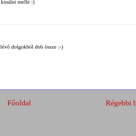
 kínálni mellé :)
 lévő dolgokból dob össze :-)
Főoldal
Régebbi 