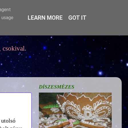
-agent
LEARN MORE
GOT IT
e usage
 csokival.
DÍSZESMÉZES
 utolsó