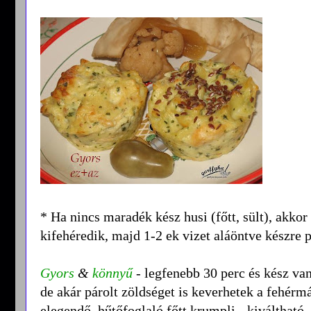
* Ha nincs maradék kész husi (főtt, sült), akk
kifehéredik, majd 1-2 ek vizet aláöntve készre 
Gyors
&
könnyű
- legfenebb 30 perc és kész van
de akár párolt zöldséget is keverhetek a fehérm
elegendő, hűtőfoglaló főtt krumpli - kiváltható.