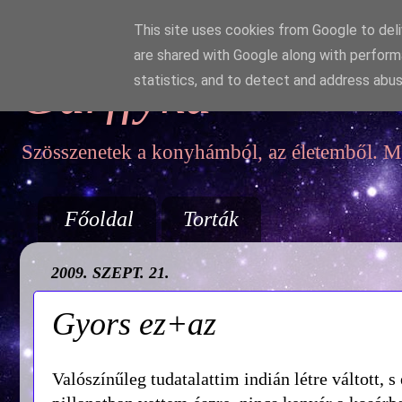
This site uses cookies from Google to deliv
are shared with Google along with perform
Garffyka
statistics, and to detect and address abus
Szösszenetek a konyhámból, az életemből. Mo
Főoldal
Torták
2009. SZEPT. 21.
Gyors ez+az
Valószínűleg tudatalattim indián létre váltott, 