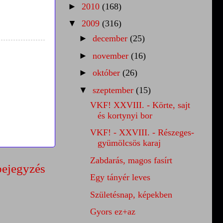
►
2010
(168)
▼
2009
(316)
►
december
(25)
►
november
(16)
►
október
(26)
▼
szeptember
(15)
VKF! XXVIII. - Körte, sajt
és kortynyi bor
VKF! - XXVIII. - Részeges-
gyümölcsös karaj
Zabdarás, magos fasírt
bejegyzés
Egy tányér leves
Születésnap, képekben
Gyors ez+az