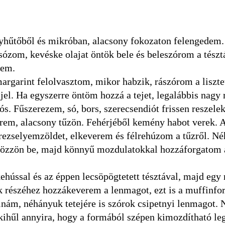
yhűtőből és mikróban, alacsony fokozaton felengedem.
sózom, kevéske olajat öntök bele és beleszórom a tésztá
tem.
margarint felolvasztom, mikor habzik, rászórom a liszte
el. Ha egyszerre öntöm hozzá a tejet, legalábbis nagy 
. Fűszerezem, só, bors, szerecsendiót frissen reszelek
erem, alacsony tűzön. Fehérjéből kemény habot verek. 
trezselyemzöldet, elkeverem és félrehúzom a tűzről. N
őrözzön be, majd könnyű mozdulatokkal hozzáforgatom 
ehússal és az éppen lecsöpögtetett tésztával, majd egy 
 részéhez hozzákeverem a lenmagot, ezt is a muffinf
olnám, néhányuk tetejére is szórok csipetnyi lenmagot.
t kihűl annyira, hogy a formából szépen kimozdítható le