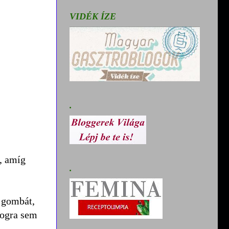
VIDÉK ÍZE
.
m, amíg
.
t gombát,
fogra sem