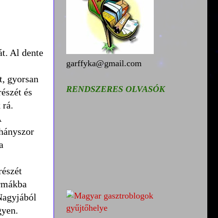
t. Al dente
garffyka@gmail.com
t, gyorsan
RENDSZERES OLVASÓK
részét és
 rá.
A
éhányszor
a
részét
ormákba
 Nagyjából
gyen.