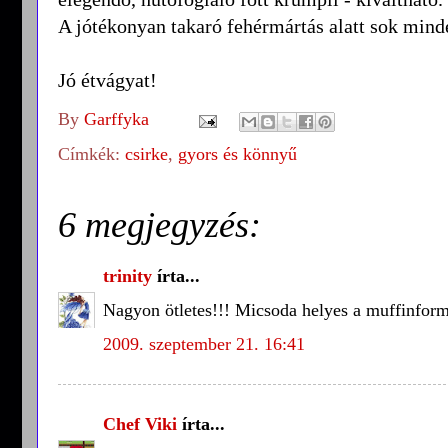
A jótékonyan takaró fehérmártás alatt sok minden
Jó étvágyat!
By
Garffyka
Címkék:
csirke
,
gyors és könnyű
6 megjegyzés:
trinity
írta...
Nagyon ötletes!!! Micsoda helyes a muffinform
2009. szeptember 21. 16:41
Chef Viki
írta...