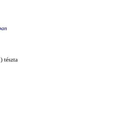
ban
) tészta