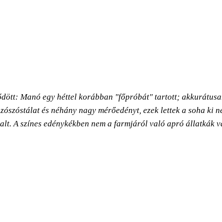
ődött: Manó egy héttel korábban "főpróbát" tartott; akkurátus
 szószóstálat és néhány nagy mérőedényt, ezek lettek a soha ki 
lt. A színes edénykékben nem a farmjáról való apró állatkák 