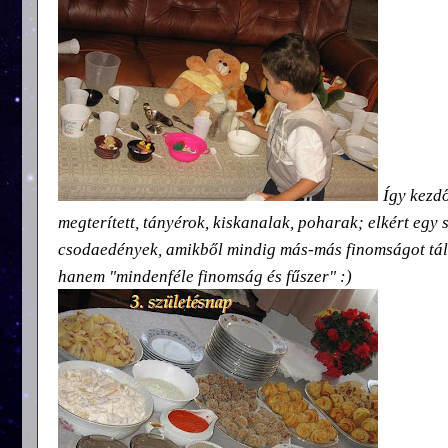
Így kezd
megterített, tányérok, kiskanalak, poharak; elkért egy
csodaedények, amikből mindig más-más finomságot tála
hanem "mindenféle finomság és fűszer" :)