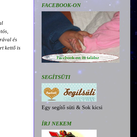
FACEBOOK-ON
al
tós,
rával és
rt kettő is
SEGÍTSÜTI
Egy segítő süti & Sok kicsi
ÍRJ NEKEM