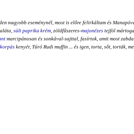
en nagyobb eseménynél, most is előre felirkáltam és Manapóv
saláta,
sült paprika krém
, zöldfűszeres-
majonézes
tejföl mártoga
ant
marcipánosan és sonkával-sajttal, fasírtok, amit most zabda
 korpás
kenyér, Túró Rudi muffin ... és igen, torta, sőt, torták, me