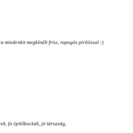
a mindenkit megkínált friss, ropogós pirítóssal :)
k, fa építőkockák, jó társaság,