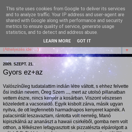
This site uses cookies from Google to deliver its services
Garffyka
and to analyze traffic. Your IP address and user-agent are
shared with Google along with performance and security
metrics to ensure quality of service, generate usage
Szösszenetek a konyhámból, az életemből. Mosollyal,
statistics, and to detect and address abuse.
receptekkel, vidámsággal, marcipánnal, csokival.
LEARN MORE
GOT IT
▼
2009. SZEPT. 21.
Gyors ez+az
Valószínűleg tudatalattim indián létre váltott, s ehhez felvette
ősi indián nevem, Öreg Szem ..., mert az utolsó pillanatban
vettem észre, nincs kenyér a kosárban. Viszont vészesen
közeledett a vacsoraidő. Egyik kisbolt zárva, másik ugyan
nyitva, de ott legfennebb harmadnapos kenyeret kapnék. A
palacsintát leszavaztam, rántotta volt nemrég, Manó
kipiszkálná az ananászt a hawaii csirkéből, gomba nem volt
otthon, a félkészen lefagyasztott sk pizzatészta elpárolgott a