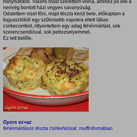
mélyhűtőből. Valami mást szerettem volna, amihez jól illik a
nemrég bontott házi vegyes savanyúság.
Odatettem vizet főni, majd tészta kerül bele, előkaptam a
fagyasztóból egy szűkösebb napokra eltett lábas
csirkecombot, rittyentettem egy adag fehérmártást, sok
szerencsendióval, sok petrezselyemmel.
Ez lett belőle.
Gyors ez+az
fehérmártásos tészta csirkehússal, muffinformában