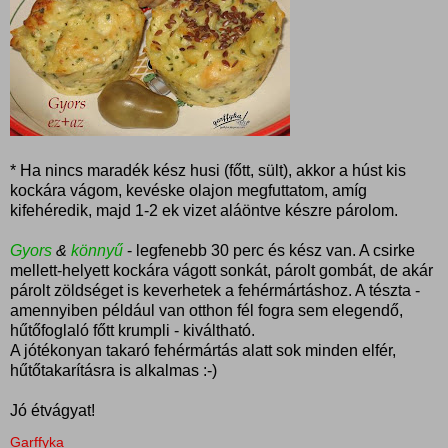
* Ha nincs maradék kész husi (főtt, sült), akkor a húst kis
kockára vágom, kevéske olajon megfuttatom, amíg
kifehéredik, majd 1-2 ek vizet aláöntve készre párolom.
Gyors
&
könnyű
- legfenebb 30 perc és kész van. A csirke
mellett-helyett kockára vágott sonkát, párolt gombát, de akár
párolt zöldséget is keverhetek a fehérmártáshoz. A tészta -
amennyiben például van otthon fél fogra sem elegendő,
hűtőfoglaló főtt krumpli - kiváltható.
A jótékonyan takaró fehérmártás alatt sok minden elfér,
hűtőtakarításra is alkalmas :-)
Jó étvágyat!
Garffyka