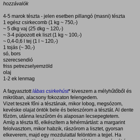
hozzávalók
4-5 marok tészta - jelen esetben pillangó (masni) tészta
1 egész csirkecomb (1 kg ~ 750,-)
~ 5 dkg vaj (25 dkg ~ 120,-)
~ 3-4 púpozott ek liszt (1 kg ~ 100,-)
~ 0,4-0,6 l tej (1 l ~ 120,-)
1 tojás (~ 30,-)
só, bors
szerecsendió
friss petrezselyemzöld
olaj
1-2 ek lenmag
A fagyasztott
lábas csirkehúst
* kiveszem a mélyhűtőből és
mikróban, alacsony fokozaton felengedem.
Vizet teszek főni a tésztának, mikor lobog, megsózom,
kevéske olajat öntök bele és beleszórom a tésztát. Al dente
főzöm, utánna leszűröm és alaposan lecsepegtetem.
Amíg a tészta fő, elkészítem a fehérmártást: a margarint
felolvasztom, mikor habzik, rászórom a lisztet, gyorsan
elkeverem, majd egy mozdulattal felöntöm a tejjel. Ha