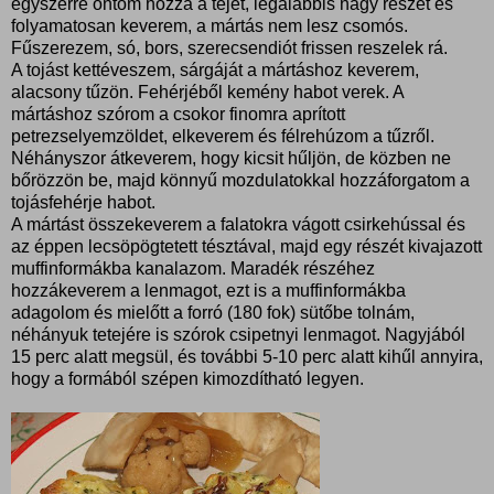
egyszerre öntöm hozzá a tejet, legalábbis nagy részét és
folyamatosan keverem, a mártás nem lesz csomós.
Fűszerezem, só, bors, szerecsendiót frissen reszelek rá.
A tojást kettéveszem, sárgáját a mártáshoz keverem,
alacsony tűzön. Fehérjéből kemény habot verek. A
mártáshoz szórom a csokor finomra aprított
petrezselyemzöldet, elkeverem és félrehúzom a tűzről.
Néhányszor átkeverem, hogy kicsit hűljön, de közben ne
bőrözzön be, majd könnyű mozdulatokkal hozzáforgatom a
tojásfehérje habot.
A mártást összekeverem a falatokra vágott csirkehússal és
az éppen lecsöpögtetett tésztával, majd egy részét kivajazott
muffinformákba kanalazom. Maradék részéhez
hozzákeverem a lenmagot, ezt is a muffinformákba
adagolom és mielőtt a forró (180 fok) sütőbe tolnám,
néhányuk tetejére is szórok csipetnyi lenmagot. Nagyjából
15 perc alatt megsül, és további 5-10 perc alatt kihűl annyira,
hogy a formából szépen kimozdítható legyen.